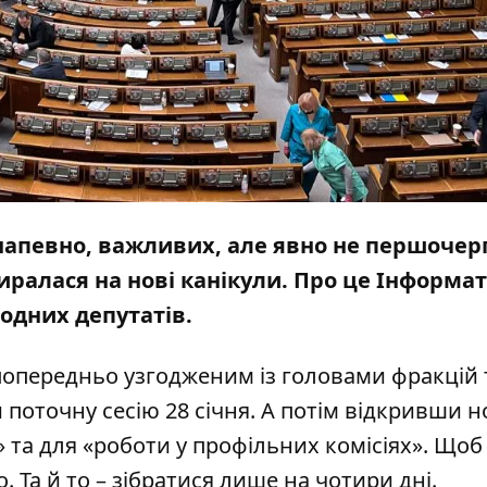
 напевно, важливих
, але явно не першочер
ралася на нові канікули. Про це
Інформат
родних депутатів.
попередньо узгодженим із головами фракцій 
 поточну сесію 28 січня. А потім відкривши н
х» та для «роботи у профільних комісіях». Щоб
 Та й то – зібратися лише на чотири дні.