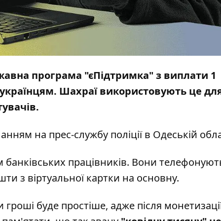
жавна програма "єПідтримка" з виплати 1 
 українцям. Шахраї використовують це дл
тувачів.
ланням на
прес-службу
поліції в Одеській обла
м банківських працівників. Вони телефонуют
ти з віртуальної картки на основну.
гроші буде простіше, адже після монетизації