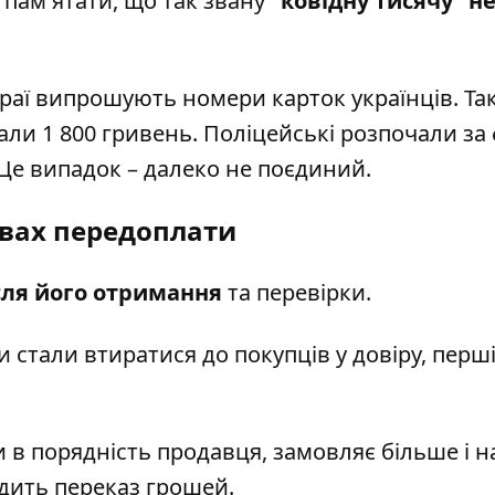
 пам'ятати, що так звану
"ковідну тисячу" н
раї випрошують номери карток українців. Так
али 1 800 гривень. Поліцейські розпочали за
 Це випадок – далеко не поєдиний.
овах передоплати
сля його отримання
та перевірки.
 стали втиратися до покупців у довіру, перші
и в порядність продавця, замовляє більше і н
одить переказ грошей.