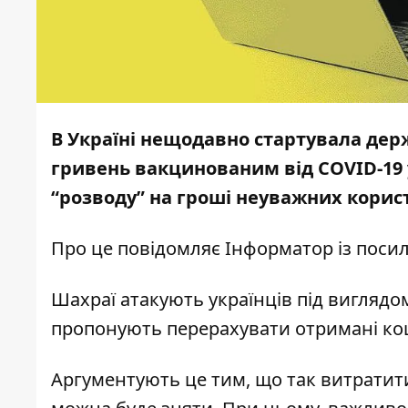
В Україні нещодавно стартувала дер
гривень вакцинованим від COVID-19
“розводу” на гроші неуважних корис
Про це повідомляє
Інформатор
із поси
Шахраї атакують українців під виглядо
пропонують перерахувати отримані кош
Аргументують це тим, що так витратити 