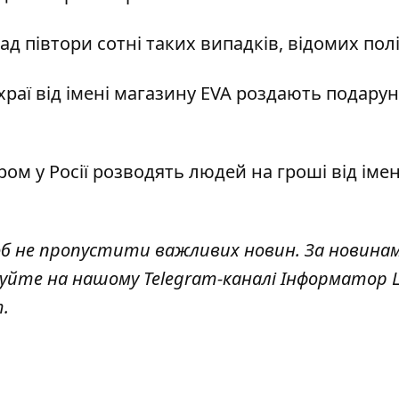
д півтори сотні таких випадків, відомих поліц
раї від імені магазину EVA роздають подару
ром у Росії розводять людей на гроші
від імен
об не пропустити важливих новин. За новина
куйте на нашому Telegram-каналі
Інформатор L
т
.