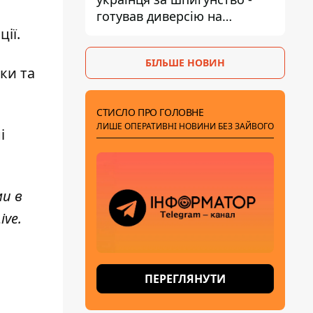
готував диверсію на
військовому підприємстві
ії.
БІЛЬШЕ НОВИН
нки
та
СТИСЛО ПРО ГОЛОВНЕ
ЛИШЕ ОПЕРАТИВНІ НОВИНИ БЕЗ ЗАЙВОГО
і
ми в
ive
.
ПЕРЕГЛЯНУТИ