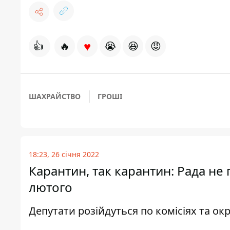
♥
👍
🔥
😭
😆
😡
ШАХРАЙСТВО
ГРОШІ
18:23, 26 січня 2022
Карантин, так карантин: Рада не
лютого
Депутати розійдуться по комісіях та ок