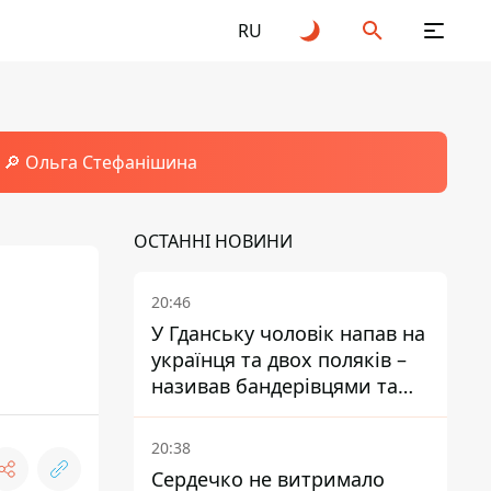
RU
🔎 Ольга Стефанішина
ОСТАННІ НОВИНИ
20:46
У Гданську чоловік напав на
українця та двох поляків –
називав бандерівцями та
поводився агресивно
20:38
Сердечко не витримало