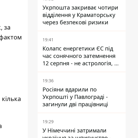
е
Укрпошта закриває чотири
відділення у Краматорську
через безпекові ризики
, за
 фактом
19:41
Колапс енергетики ЄС під
час сонячного затемнення
12 серпня - не астрологія, у
Брюсселі готуються до
екстрених заходів
19:36
Росіяни вдарили по
Укрпошті у Павлограді -
 кілька
загинули дві працівниці
19:29
а
У Німеччині затримали
українця за шпигунство -