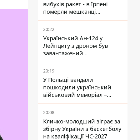
вибухів ракет - в Ірпені
померли мешканці
притулку для собак з
інвалідністю
20:22
Український Ан-124 у
Лейпцигу з дроном був
завантажений
боєприпасами
20:19
У Польщі вандали
пошкодили український
військовий меморіал –
посольство відреагувало
20:08
Кличко-молодший зіграє за
збірну України з баскетболу
на кваліфікації ЧС-2027