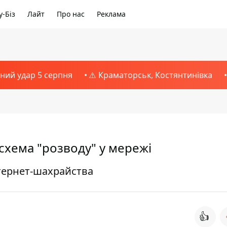
-Біз
Лайт
Про нас
Реклама
тний удар 5 серпня
⚠️ Краматорськ, Костянтинівка
 схема "розводу" у мережі
нтернет-шахрайства
👍