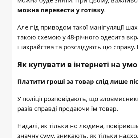
можна буде зняти. При цьому, важливо
можна перевести у готівку
.
Але під приводом такої маніпуляції шах
такою схемою у 48-річного одесита вкр
шахрайства та розслідують цю справу.
Як купувати в інтернеті на ум
Платити гроші за товар слід лише пі
У поліції розповідають, що зловмисники
разів справді продаючи їм товар.
Надалі, як тільки но людина, повіривш
значну суму, зникають, як тільки надх