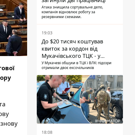
загинули дві працівниці
Атака знищила сортувальне депо,
компанія відновлює роботу за
резервними схемами.
19:03
До $20 тисяч коштував
квиток за кордон від
Мукачівського ТЦК - у
гучній справі перші підозри
У Мукачеві обшуки в ТЦК і ВЛК: підозри
гової
отримали двоє ексочільників
отримали двоє колишніх
ору
керівників
та
ову
 знову
18:08