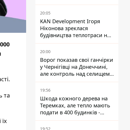
20:05
KAN Development Ігоря
Ніконова зреклася
будівництва теплотраси на
Теремках
000
20:00
я
Ворог показав свої ганчірки
у Чернігівці на Донеччині,
але контроль над селищем
сті.
не підтверджений
19:56
ь та
Шкода кожного дерева на
Теремках, але тепло мають
подати в 400 будинків -
депутатка Київради
 їх
19:52