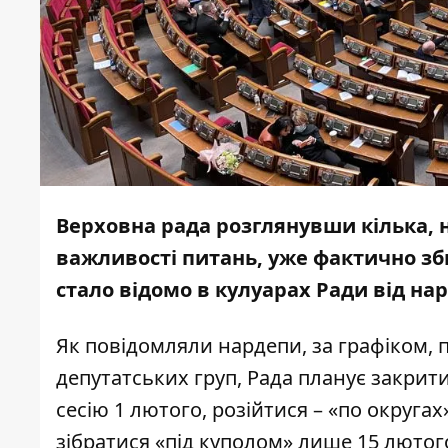
Верховна рада розглянувши
кілька,
важливості питань, уже фактично зби
стало відомо в кулуарах Ради від на
Як повідомляли нардепи, за графіком, 
депутатських груп, Рада планує закрити
сесію 1 лютого, розійтися – «по округа
зібратися «під куполом» лише 15 лютого.