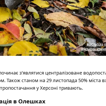
 починає з’являтися централізоване водопост
м. Також станом на 29 листопада 50% міста в
ктропостачання у Херсоні тривають.
ація в Олешках