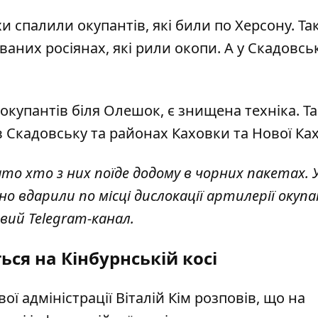
 спалили окупантів, які били по Херсону. Та
аних росіянах, які рили окопи. А у Скадовс
 окупантів біля Олешок, є знищена техніка. Т
 Скадовську та районах Каховки та Нової Ка
то хто з них поїде додому в чорних пакетах. У
но вдарили по місці дислокації артилерії окупа
вий Telegram-канал.
ся на Кінбурнській косі
ої адміністрації Віталій Кім
розповів
, що на