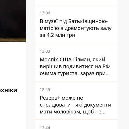
військовий
13:06
В музеї під Батьківщиною-
матір'ю відремонтують залу
за 4,2 млн грн
13:03
Морпіх США Гілман, який
вирішив подивитися на РФ
очима туриста, зараз при
смерті у вʼязниці, де його
катували та робили інʼєкції
ехніки
12:49
Резерв+ може не
спрацювати - які документи
мати чоловікам, щоб не
потрапити до ТЦК
12:44