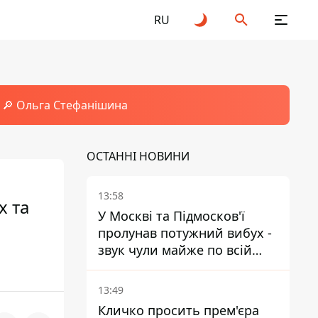
RU
🔎 Ольга Стефанішина
ОСТАННІ НОВИНИ
13:58
х та
У Москві та Підмосков'ї
пролунав потужний вибух -
звук чули майже по всій
області
13:49
Кличко просить прем'єра