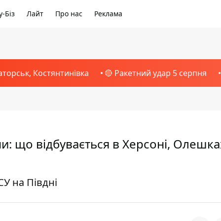
-Біз
Лайт
Про нас
Реклама
аторськ, Костянтинівка
🔴 Ракетний удар 5 серпня
и: що відбувається в Херсоні, Олешка
У на Півдні