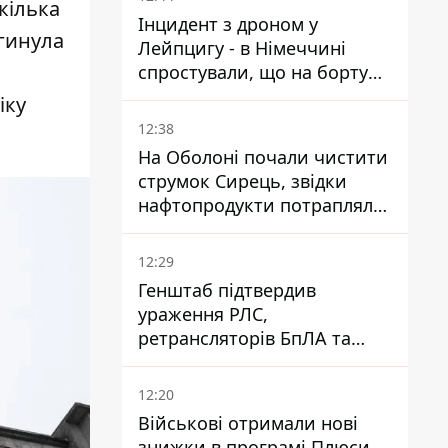
кілька
Інцидент з дроном у
агинула
Лейпцигу - в Німеччині
спростували, що на борту
українського літака були
іку
зброя та боєприпаси
12:38
На Оболоні почали чистити
струмок Сирець, звідки
нафтопродукти потрапляли
до озер
12:29
Генштаб підтвердив
ураження РЛС,
ретрансляторів БпЛА та
інших військових об'єктів
РФ у Криму й на півдні
12:20
Військові отримали нові
знижки в програмі Плюси