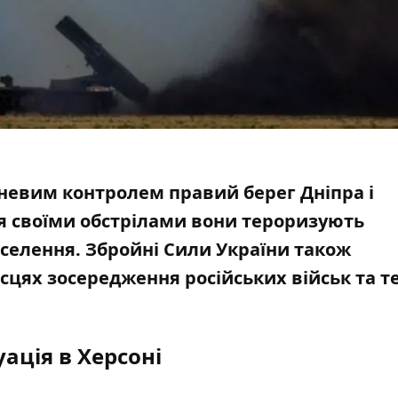
гневим контролем правий берег Дніпра і
я своїми обстрілами вони тероризують
аселення. Збройні Сили України також
сцях зосередження російських військ та т
ація в Херсоні