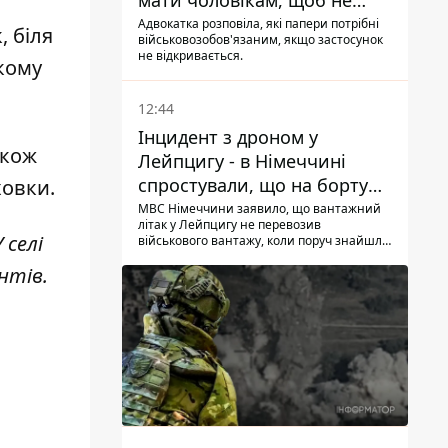
мати чоловікам, щоб не
потрапити до ТЦК
Адвокатка розповіла, які папери потрібні
к,
біля
військовозобов'язаним, якщо застосунок
не відкривається.
ькому
12:44
Інцидент з дроном у
акож
Лейпцигу - в Німеччині
спростували, що на борту
ховки.
українського літака були
МВС Німеччини заявило, що вантажний
літак у Лейпцигу не перевозив
зброя та боєприпаси
 селі
військового вантажу, коли поруч знайшли
безпілотник
нтів.