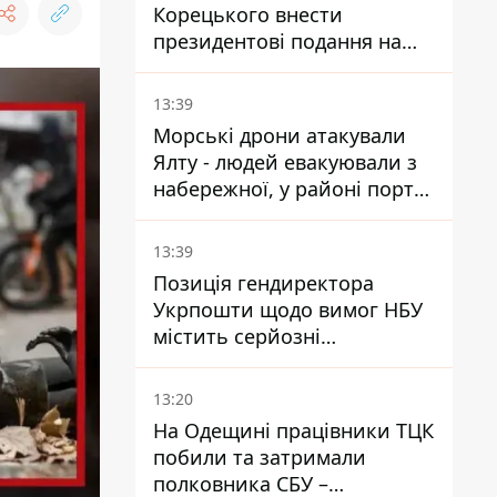
Корецького внести
президентові подання на
звільнення володаря
Троєщини Бахматова
13:39
Морські дрони атакували
Ялту - людей евакуювали з
набережної, у районі порту
повідомляють про пожежу
13:39
Позиція гендиректора
Укрпошти щодо вимог НБУ
містить серйозні
нестиковки – депутатка
Ольга Василевська-Смаглюк
13:20
На Одещині працівники ТЦК
побили та затримали
полковника СБУ –