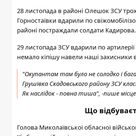
28 листопада в районі Олешок ЗСУ трохи
Горностаївки
вдарили по свіжомобілізов
районі постраждали солдати Кадирова.
29 листопада ЗСУ вдарили по артилерії
немало кіпішу навели наші захисники в
"Окупантам там було не солодко і бага
Грушівка Скадовського району ЗСУ клас
Як наслідок - повна тиша", -
пише
місце
Що відбуваєть
Голова Миколаївської обласної військов