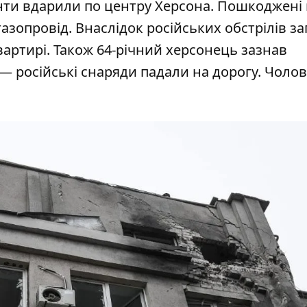
анти вдарили по центру Херсона.
Пошкоджені
газопровід. Внаслідок російських обстрілів з
вартирі. Також 64-річний херсонець зазнав
— російські снаряди падали на дорогу. Чолов