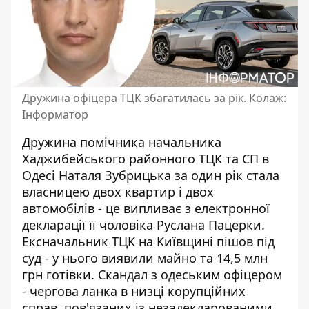
Дружина офіцера ТЦК збагатилась за рік. Колаж:
Інформатор
Дружина помічника начальника
Хаджибейського районного ТЦК та СП в
Одесі Наталя Зубрицька за один рік стала
власницею двох квартир і двох
автомобілів - це випливає з електронної
декларації її чоловіка Руслана Пацерки.
Ексначальник ТЦК на Київщині
пішов під
суд - у нього виявили майно та 14,5 млн
грн готівки. Скандал з одеським офіцером
- чергова ланка в низці корупційних
справ, пов'язаних із незадекларованими