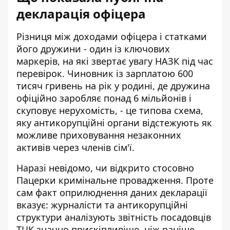
декларація офіцера
Різниця між доходами офіцера і статками
його дружини - один із ключових
маркерів, на які звертає увагу НАЗК під час
перевірок. Чиновник із зарплатою 600
тисяч гривень на рік у родині, де дружина
офіційно заробляє понад 6 мільйонів і
скуповує нерухомість, - це типова схема,
яку антикорупційні органи відстежують як
можливе приховування незаконних
активів через членів сім'ї.
Наразі невідомо, чи відкрито стосовно
Пацерки кримінальне провадження. Проте
сам факт оприлюднення даних декларації
вказує: журналісти та антикорупційні
структури аналізують звітність посадовців
ТЦК значно прискіпливіше, ніж раніше.