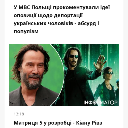
У МВС Польщі прокоментували ідеї
опозиції щодо депортації
українських чоловіків - абсурд і
популізм
13:18
Матриця 5 у розробці - Кіану Рівз