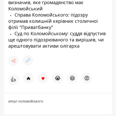
визначив, яке громадянство має
Коломойський
Справа Коломойського: підозру
отримав колишній керівник столичної
філії "Приватбанку"
Суд по Коломойському: суддя відпустив
ще одного підозрюваного та вирішив, чи
арештовувати активи олігарха
♥
🔥
😭
😆
😡
👍
АРЕШТ КОЛОМОЙСЬКОГО