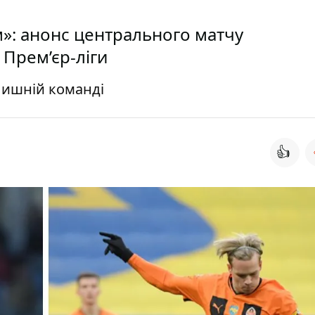
м»: анонс центрального матчу
 Прем’єр-ліги
лишній команді
👍