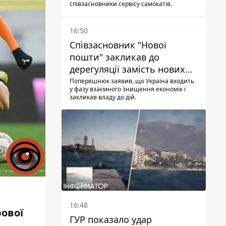
співзасновники сервісу самокатів.
16:50
Співзасновник "Нової
пошти" закликав до
дерегуляції замість нових
податків - Гетманцев проти
Поперешнюк заявив, що Україна входить
у фазу взаємного знищення економік і
закликав владу до дій.
16:48
рової
ГУР показало удар