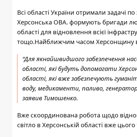
Всі області України отримали задачі п
Херсонська ОВА. формують бригади люд
області для відновлення всієї інфрастру
тощо.Найближчим часом Херсонщину ві
“Для якнайшвидшого забезпечення насе
області, які будуть допомагати Херсо
області, які вже забезпечують гумані
воду, медикаменти, паливо, генератори,
заявив Тимошенко.
Вже скоординована робота щодо відно
світло в Херсонській області вже цього