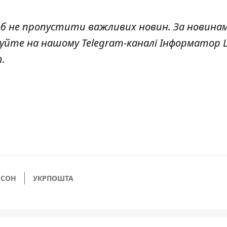
об не пропустити важливих новин. За новина
куйте на нашому Telegram-каналі
Інформатор L
т
.
РСОН
УКРПОШТА