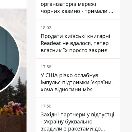
організаторів мережі
чорних казино - тримали 39
закладів
18:02
Продати київські книгарні
Readeat не вдалося, тепер
власник їх просто закриє
17:58
У США різко ослабнув
імпульс підтримки України.
хоча відносини між
Зеленським і Трампом
донедавна покращувалися -
17:50
The Atlantic
Західні партнери у відпустці
- Україну буквально
зрадили з ракетами до