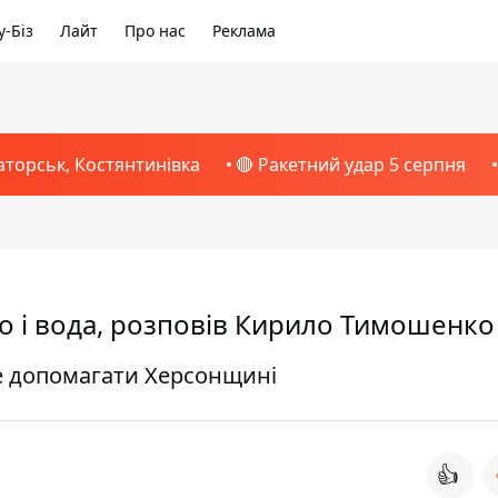
-Біз
Лайт
Про нас
Реклама
аторськ, Костянтинівка
🔴 Ракетний удар 5 серпня
ло і вода, розповів Кирило Тимошенко
де допомагати Херсонщині
👍