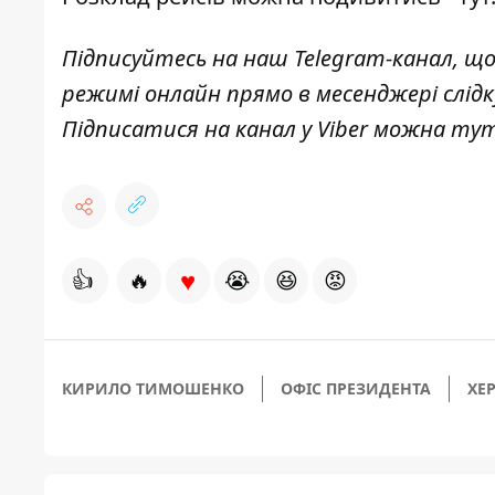
Підписуйтесь на наш
Telegram-канал
, щ
режимі онлайн прямо в месенджері слід
Підписатися на канал у Viber можна
ту
♥
👍
🔥
😭
😆
😡
КИРИЛО ТИМОШЕНКО
ОФІС ПРЕЗИДЕНТА
ХЕ