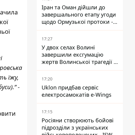
Іран та Оман дійшли до
начила
завершального етапу угоди
кої
щодо Ормузької протоки -
укладення залежить від
ньої
зняття блокади США
17:27
У двох селах Волині
завершили ексгумацію
і
жертв Волинської трагедії -
тровська
знайшли останки 54 поляків
ть їжу,
17:20
си).” -
Uklon придбав сервіс
електросамокатів e-Wings
17:15
овити
Росіяни створюють бойові
підрозділи з українських
військовополонених - ISW