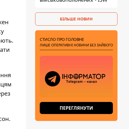
БІЛЬШЕ НОВИН
жен
ху
СТИСЛО ПРО ГОЛОВНЕ
ають.
ЛИШЕ ОПЕРАТИВНІ НОВИНИ БЕЗ ЗАЙВОГО
шати
ання
нцям
ерез
ПЕРЕГЛЯНУТИ
сон.