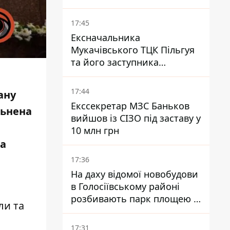
Patriot - експерт Мусієнко
17:45
Ексначальника
Мукачівського ТЦК Пільгуя
та його заступника
відправили в СІЗО без
права застави – журналіст
17:44
ану
Екссекретар МЗС Баньков
льнена
вийшов із СІЗО під заставу у
10 млн грн
 а
17:36
На даху відомої новобудови
в Голосіївському районі
розбивають парк площею в
ли та
гектар
17:31