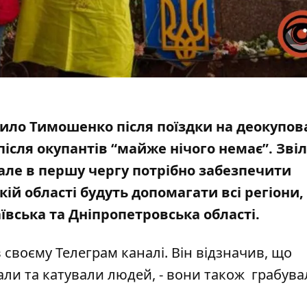
ило Тимошенко після поїздки на деокупов
після окупантів “майже нічого немає”. Зві
 але в першу чергу
потрібно забезпечити
кій області будуть допомагати всі регіони,
ївська та Дніпропетровська області.
 своєму Телеграм каналі. Він відзначив, що
ли та катували людей, - вони також грабува