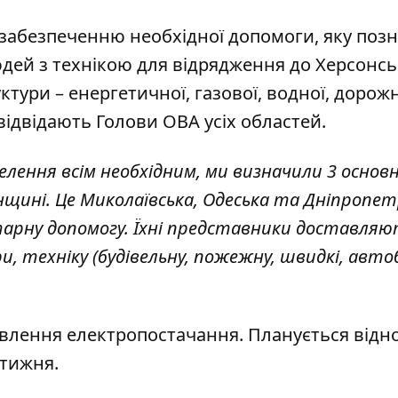
о забезпеченню необхідної допомоги, яку поз
ей з технікою для відрядження до Херсонсь
ктури – енергетичної, газової, водної, дорож
двідають Голови ОВА усіх областей.
лення всім необхідним, ми визначили 3 основн
нщині. Це Миколаївська, Одеська та Дніпропе
тарну допомогу. Їхні представники доставляю
 техніку (будівельну, пожежну, швидкі, автобу
влення електропостачання. Планується відн
 тижня.