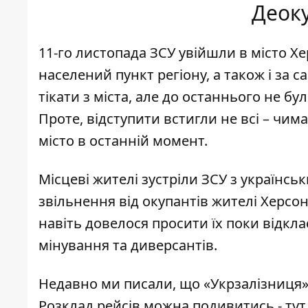
Деоку
11-го листопада ЗСУ увійшли в місто Х
населений пункт регіону, а також і за 
тікати з міста, але до останнього не бу
Проте, відступити встигли не всі – чи
місто в останній момент.
Місцеві жителі зустріли ЗСУ з українсь
звільнення від окупантів жителі Херсо
навіть довелося просити їх поки відкла
мінування та диверсантів.
Недавно ми писали, що «Укрзалізниця» 
Розклад рейсів можна подивитись -
тут