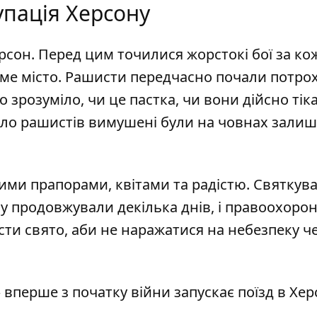
пація Херсону
ерсон
. Перед цим точилися жорстокі бої за ко
саме місто. Рашисти передчасно почали потро
ло зрозуміло, чи це пастка, чи вони дійсно тік
мало рашистів вимушені були на човнах зали
кими прапорами, квітами та радістю
. Святкув
ну продовжували декілька днів, і правоохоро
сти свято, аби не наражатися на небезпеку ч
вперше з початку війни запускає поїзд в Хер
.