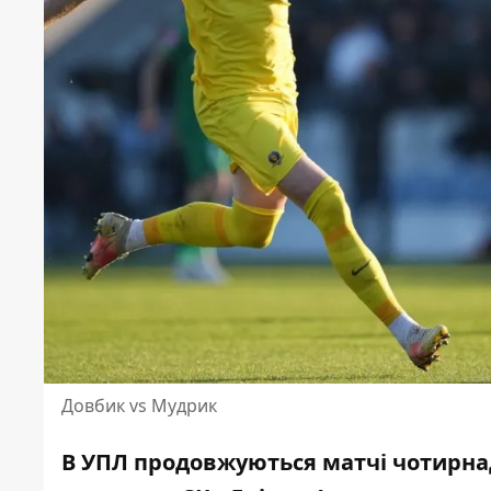
Довбик vs Мудрик
В УПЛ продовжуються матчі чотирнад