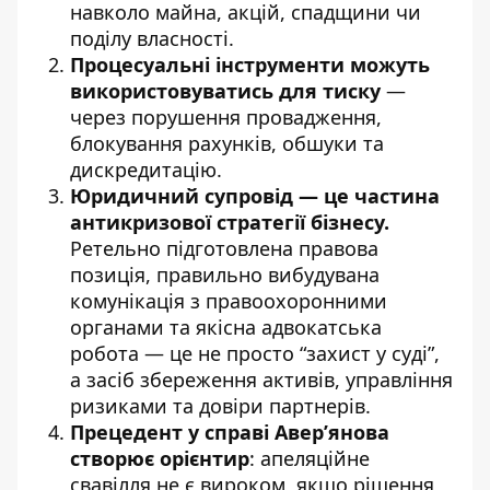
навколо майна, акцій, спадщини чи
поділу власності.
Процесуальні інструменти можуть
використовуватись для тиску
—
через порушення провадження,
блокування рахунків, обшуки та
дискредитацію.
Юридичний супровід — це частина
антикризової стратегії бізнесу.
Ретельно підготовлена правова
позиція, правильно вибудувана
комунікація з правоохоронними
органами та якісна адвокатська
робота — це не просто “захист у суді”,
а засіб збереження активів, управління
ризиками та довіри партнерів.
Прецедент у справі Авер’янова
створює орієнтир
: апеляційне
свавілля не є вироком, якщо рішення