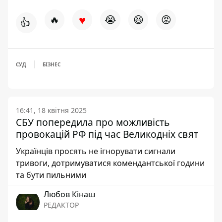
♥
🔥
😭
😆
😡
👍
СУД
БІЗНЕС
16:41, 18 квітня 2025
СБУ попередила про можливість
провокацій РФ під час Великодніх свят
Українців просять не ігнорувати сигнали
тривоги, дотримуватися комендантської години
та бути пильними
Любов Кінаш
РЕДАКТОР