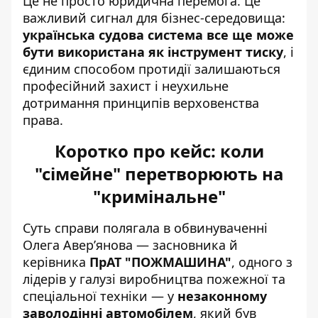
Це не просто юридична перемога. Це
важливий сигнал для бізнес-середовища:
українська судова система все ще може
бути використана як інструмент тиску
, і
єдиним способом протидії залишаються
професійний захист і неухильне
дотримання принципів верховенства
права.
Коротко про кейс: коли
"сімейне" перетворюють на
"кримінальне"
Суть справи полягала в обвинуваченні
Олега Авер’янова — засновника й
керівника
ПрАТ "ПОЖМАШИНА"
, одного з
лідерів у галузі виробництва пожежної та
спеціальної техніки — у
незаконному
заволодінні автомобілем
, який був