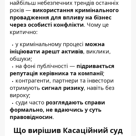
найбільш небезпечних трендів останніх
років —
використання кримінального
провадження для впливу на бізнес
через особисті конфлікти
. Чому це
критично:
у кримінальному процесі
можна
ініціювати арешт активів
, виклики,
обшуки;
на фоні публічності —
підривається
репутація керівника та компанії
;
контрагенти, партнери та інвестори
отримують
сигнал ризику
, навіть без
вироку;
суди часто
розглядають справи
формально, не вдаючись у суть
правовідносин
.
Що вирішив Касаційний суд