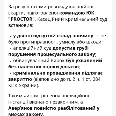
За результатами розгляду касаційної
скарги, підготовленої
командою ЮК
"PROCTOR"
, Касаційний кримінальний суд
встановив:
у діянні відсутній склад злочину
— не
було протиправності, умислу або шкоди;
апеляційний суд
допустив грубі
порушення процесуального закону
;
обвинувальний вирок
був ухвалений
без належної оцінки доказів
;
кримінальне провадження підлягає
закриттю
(відповідно до п. 2 ч. 1 ст. 284
КПК України).
Таким чином, рішення апеляційної
інстанції визнано незаконним, а
Авер’янов повністю реабілітований у
межах закону
.