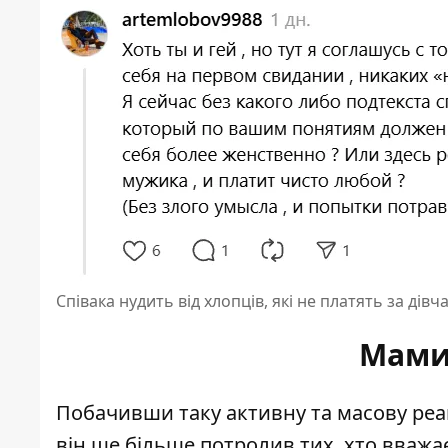
Співака нудить від хлопців, які не платять за дівч
Мами
Побачивши таку активну та масову реак
він ще більше потролив тих, хто вважає