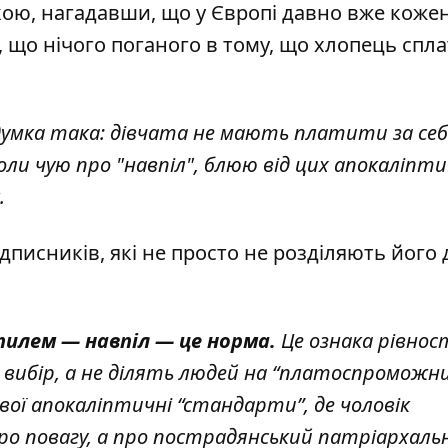
кою, нагадавши, що у Європі давно вже коже
, що нічого поганого в тому, що хлопець спла
думка така: дівчата не мають платити за себ
Коли чую про "навпіл", блюю від цих апокаліпт
.
ідписників, які не просто не розділяють його 
тилем — навпіл — це норма.
Це ознака рівност
 вибір, а не ділять людей на “платоспроможни
вої апокаліптичні “стандарти”, де чоловік
про повагу, а про пострадянський патріархаль