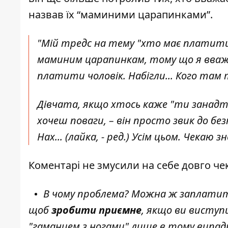
назвав їх “маминими царапинками”.
"Мій тредс на тему "хто має платити 
маминим царапинкам, тому що я вважа
платити чоловік. Набігли... Кого там ті
Дівчата, якщо хтось каже "ти занадто
хочеш поваги, – він просто звик до бе
Нах... (лайка, - ред.) Усім цьом. Чекаю 
Коментарі не змусили на себе довго че
В чому проблема? Можна ж заплатити
щоб
зробити приємне
, якщо ви виступ
"гаманцем з ногами" лише в тому випадку,