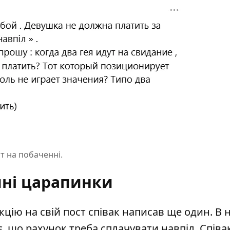
ат на побаченні.
ні царапинки
цію на свій пост співак написав ще один. В 
, що рахунок треба сплачувати навпіл. Співа