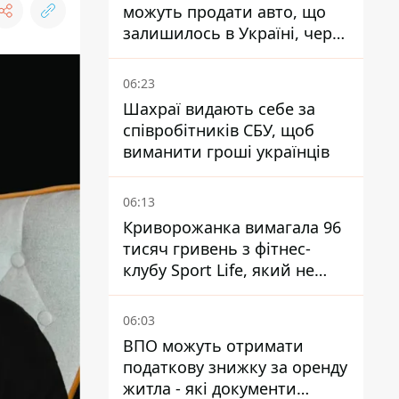
можуть продати авто, що
залишилось в Україні, через
Дію - МВС
06:23
Шахраї видають себе за
співробітників СБУ, щоб
виманити гроші українців
06:13
Криворожанка вимагала 96
тисяч гривень з фітнес-
клубу Sport Life, який не
пускав її до басейну без
медичної довідки - рішення
06:03
суду
ВПО можуть отримати
податкову знижку за оренду
житла - які документи