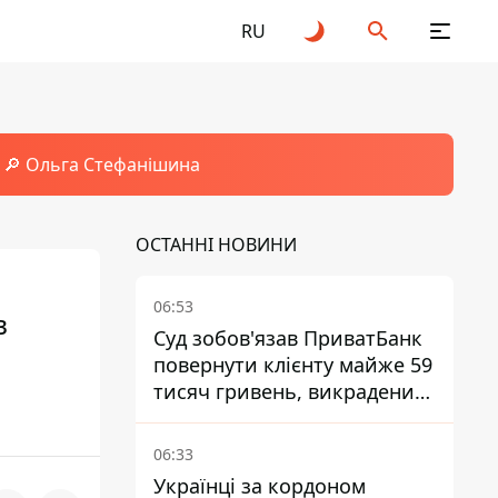
RU
🔎 Ольга Стефанішина
ОСТАННІ НОВИНИ
06:53
в
Суд зобов'язав ПриватБанк
повернути клієнту майже 59
тисяч гривень, викрадених
шахраями
06:33
Українці за кордоном