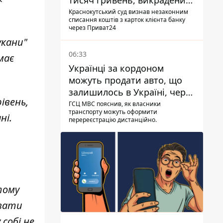
тисяч гривень, викрадених
шахраями
Краснокутський суд визнав незаконним
списання коштів з карток клієнта банку
через Приват24
укани"
06:33
має
Українці за кордоном
можуть продати авто, що
залишилось в Україні, через
івень,
Дію - МВС
ГСЦ МВС пояснив, як власники
транспорту можуть оформити
ні.
перереєстрацію дистанційно.
тому
звати
 собі не