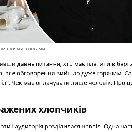
 гаманцями з ногами.
вши давнє питання, хто має платити в барі 
о, але обговорення вийшло дуже гарячим. С
іл”. Чек має оплачувати лише чоловік. Про ц
ражених хлопчиків
ти і аудиторія розділилася навпіл. Одна час