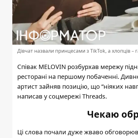
Дівчат назвали принцесами з TikTok, а хлопців –
Співак
MELOVIN
розбурхав мережу підня
ресторані на першому побаченні. Дивн
артист зайняв позицію, що “ніяких навп
написав у соцмережі
Threads
.
Чекаю об
Ці слова почали дуже жваво обговорюва