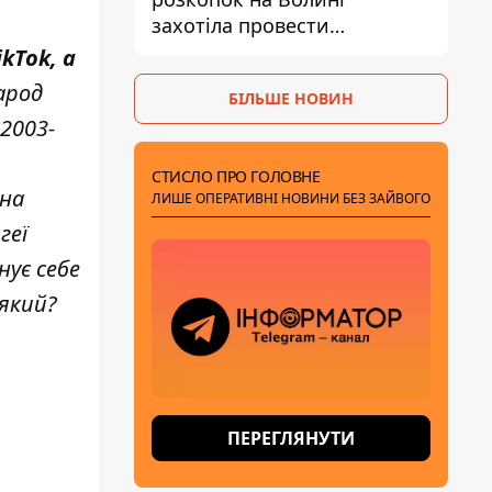
захотіла провести
ексгумацію у нових місцях
kTok, а
народ
БІЛЬШЕ НОВИН
2003-
СТИСЛО ПРО ГОЛОВНЕ
 на
ЛИШЕ ОПЕРАТИВНІ НОВИНИ БЕЗ ЗАЙВОГО
геї
ує себе
-який?
ПЕРЕГЛЯНУТИ