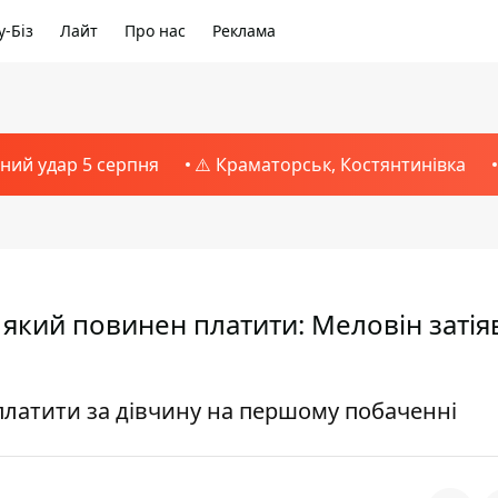
-Біз
Лайт
Про нас
Реклама
тний удар 5 серпня
⚠️ Краматорськ, Костянтинівка
, який повинен платити: Меловін затія
платити за дівчину на першому побаченні