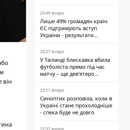
подати
23:49 вчора
Лише 49% громадян країн
ЄС підтримують вступ
України - результати
опитування
23:27 вчора
У Таїланді блискавка вбила
або
футболіста прямо під час
ам
матчу – ще дев'ятеро
постраждали
е він
23:11 вчора
Синоптик розповіла, коли в
Україні стане прохолодніше
- спека буде не довго
тина
22:57 вчора