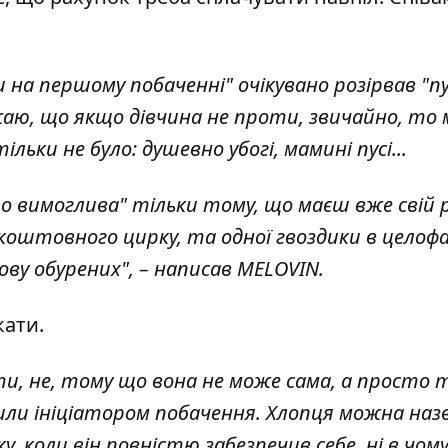
на першому побаченні" очікувано розірвав "п
ю, що якщо дівчина не проти, звичайно, то 
льки не було: душевно убогі, мамині пусі...
 вимоглива" тільки тому, що маєш вже свій р
зкоштовного цирку, та одної гвоздики в целофа
знову обурених", – написав MELOVIN.
кати.
, не, тому що вона не може сама, а просто 
или ініціатором побачення. Хлопця можна на
 коли він повністю забезпечив себе, ні в чому