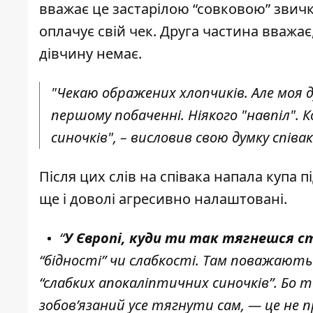
вважає це застарілою “совковою” звич
оплачує свій чек. Друга частина вважає
дівчину немає.
"Чекаю ображених хлопчиків. Але моя 
першому побаченні. Ніякого "навпіл". 
синочків", – висловив свою думку співак
Після цих слів на співака напала купа п
ще і доволі агресивно налаштовані.
“
У Європі, куди ти так тягнешся с
“бідності” чи слабкості. Там поважають
“слабких апокаліптичних синочків”. Бо т
зобов’язаний усе тягнути сам, — це не 