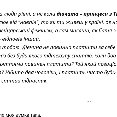
ли люди рівні, а не коли
дівчата – принцеси з Ti
лює від "навпіл", то як ти живеш у країні, де 
ейцарський фемінізм, а сам мислиш, як батя з 
- відповів інший.
 з тобою. Дівчина не повинна платити за себе
аз без будь-якого підтексту спитаю: коли два 
оняттями повинен платити? Той який позиціон
? Нібито два чоловіки, і платить чисто будь
 - спитав підписник.