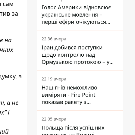
н сам
Голос Америки відновлює
тив за
українське мовлення –
перші ефіри очікуються
наступного тижня
22:36 вчора
е на
Іран добився поступки
ичних
щодо контролю над
Ормузькою протокою – у
Reuters розкрили деталі
думку, а
22:19 вчора
Наш гнів неможливо
виміряти - Fire Point
показав ракету з
і, а не
загадковою позначкою 723
х” і
22:05 вчора
Польща після успішних
ний
розкопок на Волині