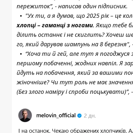
пережиток”, - написав один підписник.
"Ух ти, а я думав, що 2025 рік – це ко
хлопці – гаманці з ногами
. Якщо тебе б
ділить останнє і не скиглить? Хочеш шв
го, який дарував шампунь на 8 березня", 
“Хоча ти й гей, але тут я погоджуся
першому побаченні, жодних навпіл. Я зар
йдуть на побачення, який за вашими п
жіночніше? Чи тут роль не має значення
(Без злого наміру і спроби поцькувати)”,