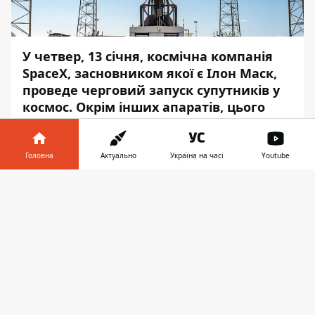
У четвер, 13 січня, космічна компанія
SpaceX, засновником якої є Ілон Маск,
проведе черговий запуск супутників у
космос. Окрім інших апаратів, цього
разу на борту ракети Falcon 9 буде
український супутник «СІЧ-2-30».
Головна
Актуально
Україна на часі
Youtube
Про це повідомляє
Інформатор
із
Інформатор у
посиланням на
Twitter-аккаунт
компанії.
Завантажити
телефоні
👉
Місія отримала назву
Transporter-3
, і це
вже третя місія із запуску малих
супутників. Запуск має відбутися о 17:25 за
київським часом. Ракета Falcon 9 злетить
із космодрому 40 (SLC-40) на станції
космічних сил на мисі Канаверал у