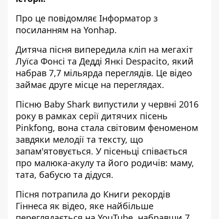
Про це повідомляє
Інформатор
з
посиланням на
Yonhap
.
Дитяча пісня випередила кліп на мегахіт
Луїса Фонсі та Дедді Янкі Despacito, який
набрав 7,7 мільярда переглядів. Це відео
займає друге місце на переглядах.
Пісню Baby Shark випустили у червні 2016
року в рамках серії дитячих пісень
Pinkfong, вона стала світовим феноменом
завдяки мелодії та тексту, що
запам'ятовується. У пісеньці співається
про малюка-акулу та його родичів: маму,
тата, бабусю та дідуся.
Пісня потрапила до Книги рекордів
Гіннеса як відео, яке найбільше
переглядається на YouTube, набравши
7