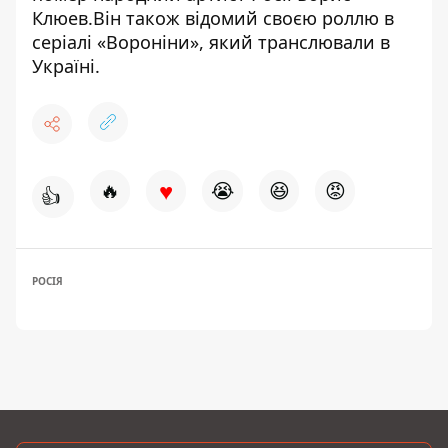
Клюев
.Він також відомий своєю роллю в
серіалі «Вороніни», який транслювали в
Україні.
♥
🔥
😭
😆
😡
👍
РОСІЯ