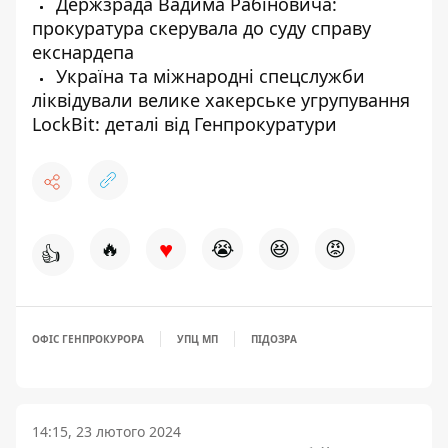
Держзрада Вадима Рабіновича:
прокуратура скерувала до суду справу
екснардепа
Україна та міжнародні спецслужби
ліквідували велике хакерське угрупування
LockBit: деталі від Генпрокуратури
♥
🔥
😭
😆
😡
👍
ОФІС ГЕНПРОКУРОРА
УПЦ МП
ПІДОЗРА
14:15, 23 лютого 2024