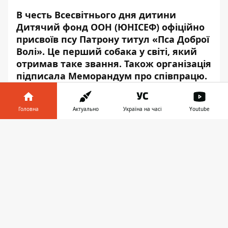
В честь Всесвітнього дня дитини
Дитячий фонд ООН (ЮНІСЕФ) офіційно
присвоїв псу Патрону титул «Пса Доброї
Волі». Це перший собака у світі,
який
отримав таке звання
. Також організація
підписала Меморандум про співпрацю.
Документ поглиблює співпрацю фонду
та відомого пса у підтримці психічного
Головна
Актуально
Україна на часі
Youtube
здоров’я дітей та популяризації теми
мінної освіти та безпеки.
Інформатор у
Завантажити
телефоні
👉
“Немає дитини в Україні, яка б не знала
про Пса Патрона. Патрон завоював
довіру та серця всіх українців, і спільно з
ЮНІСЕФ Патрон буде просувати вкрай
важливі речі для українського
суспільства, такі як мінна просвіта та
психічне здоров’я. Завдяки своїм