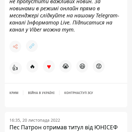
не пропустити важливих новин. За
новинами в режимі онлайн прямо в
месенджері слідкуйте на нашому Telegram-
каналі
Інформатор Live
. Підписатися на
канал у Viber можна
тут
.
♥
🔥
😭
😆
😡
👍
КРИМ
ВІЙНА В УКРАЇНІ
КОНТРНАСТУП ЗСУ
16:35, 20 листопада 2022
Пес Патрон отримав титул від ЮНІСЕФ