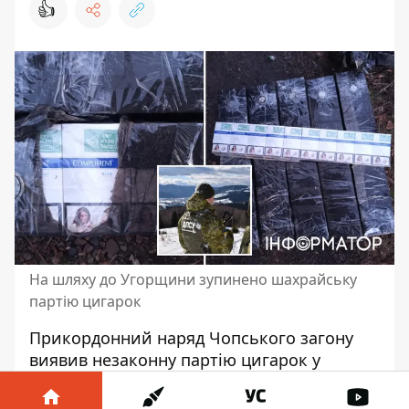
👍
На шляху до Угорщини зупинено шахрайську
партію цигарок
Прикордонний наряд Чопського загону
виявив незаконну партію цигарок у
вантажному потязі, який направлявся до
Угорщини
. Коробки з тютюновими