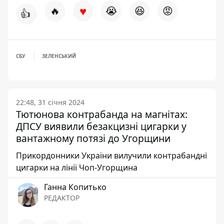
♥
🔥
😭
😆
😡
👍
СБУ
ЗЕЛЕНСЬКИЙ
22:48, 31 січня 2024
Тютюнова контрабанда на магнітах:
ДПСУ виявили безакцизні цигарки у
вантажному потязі до Угорщини
Прикордонники України вилучили контрабандні
цигарки на лінії Чоп-Угорщина
Ганна Копитько
РЕДАКТОР