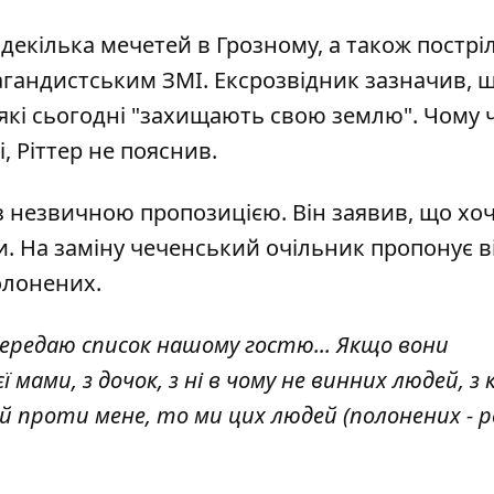
 декілька мечетей в Грозному, а також пострі
опагандистським ЗМІ. Ексрозвідник зазначив, 
 які сьогодні "захищають свою землю". Чому 
, Ріттер не пояснив.
 з незвичною пропозицією. Він заявив, що хоч
и. На заміну чеченський очільник пропонує в
олонених.
Я передаю список нашому гостю... Якщо вони
ї мами, з дочок, з ні в чому не винних людей, з к
й проти мене, то ми цих людей (полонених - ре