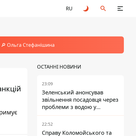
RU
🔎 Ольга Стефанішина
ОСТАННІ НОВИНИ
23:09
анкцій
Зеленський анонсував
звільнення посадовця через
проблеми з водою у
тримує
Марганці
22:52
Справу Коломойського та