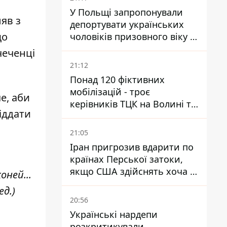
У Польщі запропонували
ляв з
депортувати українських
що
чоловіків призовного віку -
кого це може торкнутися
чеченці
21:12
Понад 120 фіктивних
мобілізацій - троє
е, аби
керівників ТЦК на Волині та
іддати
Буковині отримали підозри
за фейкові звіти
21:05
Іран пригрозив вдарити по
країнах Перської затоки,
якщо США здійснять хоча б
оней...
одну атаку - Reuters
д.)
20:56
Українські нардепи
розкритикували