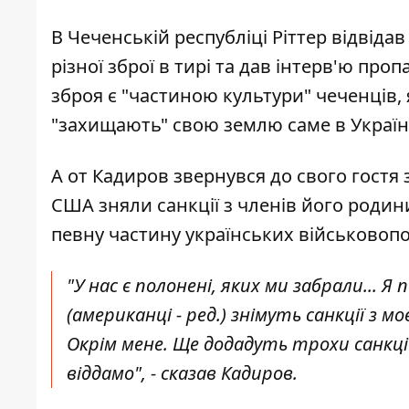
В Чеченській республіці Ріттер відвідав
різної зброї в тирі та дав інтерв'ю пр
зброя є "частиною культури" чеченців,
"захищають" свою землю саме в Україні
А от Кадиров звернувся до свого гостя
США зняли санкції з членів його родин
певну частину українських військовоп
"У нас є полонені, яких ми забрали... 
(американці - ред.) знімуть санкції з моє
Окрім мене. Ще додадуть трохи санкці
віддамо", - сказав Кадиров.