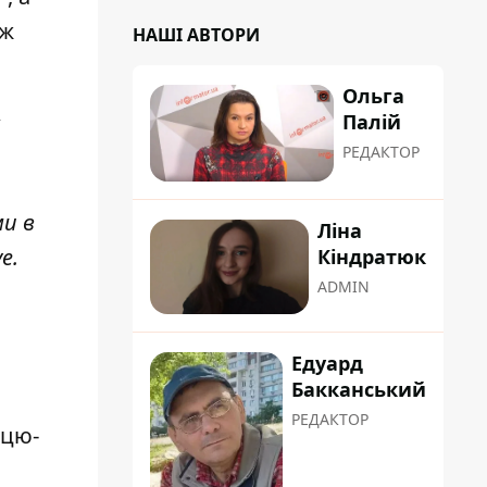
ож
НАШІ АВТОРИ
Ольга
Палій
РЕДАКТОР
ми в
Ліна
ve
.
Кіндратюк
ADMIN
Едуард
Бакканський
РЕДАКТОР
пцю-