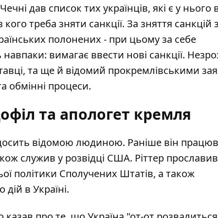
Чечні дав список тих українців, які є у нього 
з кого треба зняти санкції. За зняття санкцій 
раїнських полонених - при цьому за себе
 навпаки: вимагає ввести нові санкції. Незро
тавці, та ще й відомий прокремлівськими за
та обмінні процеси.
дофіл та апологет кремля
досить відомою людиною
. Раніше він працю
акож служив у розвідці США. Ріттер прослави
ї політики Сполучених Штатів, а також
 дій в Україні.
казав про те, що Україна "от-от розвалиться"