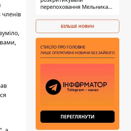
в
перепоховання Мельника
через ризик дипломатичної
з членів
ізоляції
БІЛЬШЕ НОВИН
зуміло,
явами,
СТИСЛО ПРО ГОЛОВНЕ
ЛИШЕ ОПЕРАТИВНІ НОВИНИ БЕЗ ЗАЙВОГО
вав
вся
ПЕРЕГЛЯНУТИ
, а