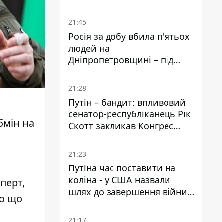
біль – він очолив народне
голосування
21:45
Росія за добу вбила п'ятьох
людей на
Дніпропетровщині – під
ударами опинилися п'ять
районів області
21:28
Путін – бандит: впливовий
сенатор-республіканець Рік
бмін на
Скотт закликав Конгрес
притягнути РФ до
відповідальності за війну в
21:23
Україні
Путіна час поставити на
коліна - у США назвали
перт,
шлях до завершення війни -
ро що
National Security Journal
21:17