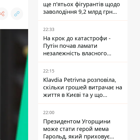
ще п'ятьох фігурантів щодо
заволодіння 9,2 млрд грн
ПриватБанку скерували до
суду
22:33
На крок до катастрофи -
Путін почав ламати
незалежність власного
Центробанку, змусивши
знизити базову ставку
22:15
Klavdia Petrivna розповіла,
скільки грошей витрачає на
життя в Києві та у що
вкладає мільйони
22:00
Президентом Угорщини
може стати герой мема
Гарольд, який приховує