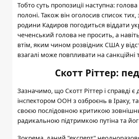
Тобто суть пропозиції наступна: голова 
полоні. Також він оголосив список тих, 
родини Кадиров погодиться віддати ук
чеченський голова не просить, а навіть
втім, яким чином розвідник США у відс
взагалі може повпливати на санкційні 
Скотт Ріттер: пе
Зазначимо, що Скотт Ріттер і справді є
інспектором ООН з озброєнь в Іраку, т
своєю послідовною критикою зовнішньо
радикальною підтримкою путіна та його
Зокрема, даний "експерт" неодноразово 