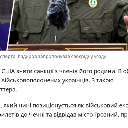
експерта, Кадиров запропонував своєрідну угоду
США зняти санкції з членів його родини. В о
 військовополонених українців
. З такою
ттера.
 який нині позиціонується як військовий екс
рилетів до Чечні та відвідав місто Грозний, п