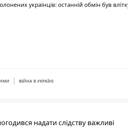
лонених українців: останній обмін був влітк
НИМИ
ВІЙНА В УКРАЇНІ
огодився надати слідству важливі