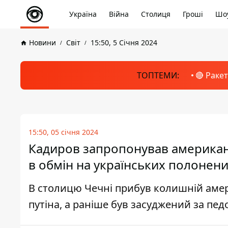
Україна
Війна
Столиця
Гроші
Шоу
Новини
Світ
15:50, 5 Січня 2024
ТОПТЕМИ:
🔴 Раке
15:50, 05 січня 2024
Кадиров запропонував американс
в обмін на українських полонени
В столицю Чечні прибув колишній амер
путіна, а раніше був засуджений за пед