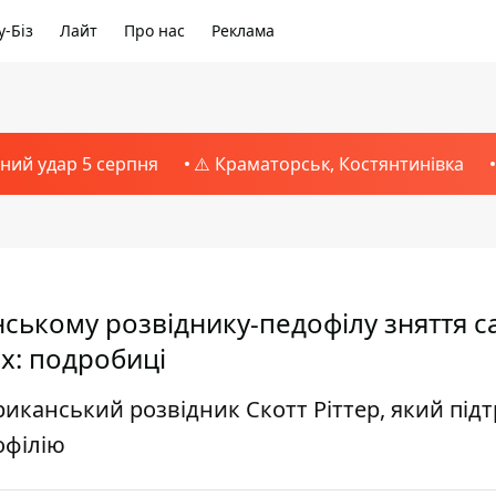
-Біз
Лайт
Про нас
Реклама
тний удар 5 серпня
⚠️ Краматорськ, Костянтинівка
ькому розвіднику-педофілу зняття с
х: подробиці
иканський розвідник Скотт Ріттер, який під
офілію