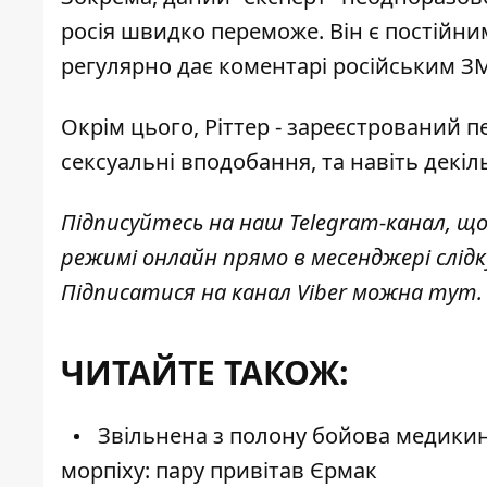
росія швидко переможе
. Він є постійн
регулярно дає коментарі російським З
Окрім цього, Ріттер - зареєстрований п
сексуальні вподобання, та навіть декіл
Підписуйтесь на наш
Telegram-канал
, щ
режимі онлайн прямо в месенджері слід
Підписатися на канал Viber можна
тут
.
ЧИТАЙТЕ ТАКОЖ:
Звільнена з полону бойова медикин
морпіху: пару привітав Єрмак