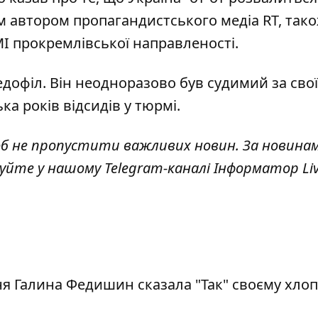
им автором пропагандистського медіа RT, так
МІ прокремлівської направленості.
едофіл. Він неодноразово був судимий за свої
ька років
відсидів у тюрмі
.
об не пропустити важливих новин. За новина
куйте у нашому Telegram-каналі
Інформатор Li
я Галина Федишин сказала "Так" своєму хло