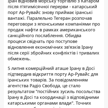
Іран відновив морську торгівлю з Катаром
після п'ятимісячної перерви - катарський
порт Ар-Рувайс знову приймає іранські
вантажі. Паралельно Тегеран
розпочав
переговори з японськими компаніями
про
продаж нафти в рамках американського
санкційного послаблення. Обидва
процеси свідчать про поступове
відновлення економічних зв'язків Ірану
після серії збройних конфліктів і тривалих
обмежень.
5 липня комерційний аташе Ірану в Досі
підтвердив відкриття порту Ар-Рувайс для
іранських товарів. За повідомленням
агентства Радіо Свобода
, це стало
результатом "постійних зусиль посольства
Ірану в Досі та координації з відповідними
катарськими органами влади". Точних