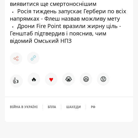
виявитися ще смертоноснішим
Росія тиждень запускає Гербери по всіх
напрямках - Флеш назвав можливу мету
Дрони Fire Point вразили жирну ціль -
Генштаб підтвердив і пояснив, чим
відомий Омський НПЗ
♥
🔥
😭
😆
😡
👍
ВІЙНА В УКРАЇНІ
БПЛА
ШАХЕДИ
РФ