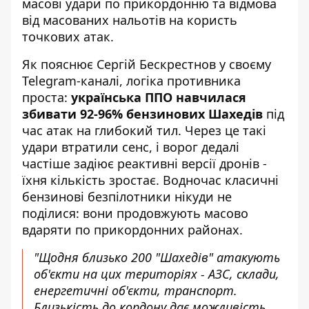
масові удари по прикордонню та відмова
від масованих нальотів на користь
точкових атак.
Як пояснює
Сергій Бескрестнов
у своєму
Telegram-каналі, логіка противника
проста:
українська ППО навчилася
збивати 92-96% бензинових Шахедів
під
час атак на глибокий тил. Через це такі
удари втратили сенс, і ворог дедалі
частіше задіює реактивні версії дронів -
їхня кількість зростає. Водночас класичні
бензинові безпілотники нікуди не
поділися: вони продовжують масово
вдаряти по прикордонних районах.
"Щодня близько 200 "Шахедів" атакують
об'єкти на цих територіях - АЗС, склади,
енергетичні об'єкти, транспорт.
Близькість до кордону дає можливість