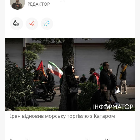
РЕДАКТОР
👍
Іран відновив морську торгівлю з Катаром