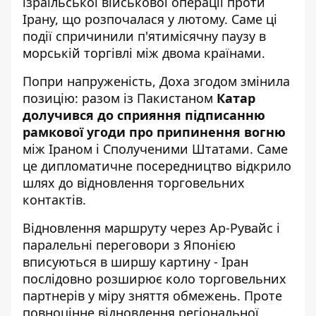
ізраїльської військової операції проти
Ірану, що розпочалася у лютому. Саме ці
події спричинили п'ятимісячну паузу в
морській торгівлі між двома країнами.
Попри напруженість, Доха згодом змінила
позицію: разом із Пакистаном
Катар
долучився до сприяння підписанню
рамкової угоди про припинення вогню
між Іраном і Сполученими Штатами. Саме
це дипломатичне посередництво відкрило
шлях до відновлення торговельних
контактів.
Відновлення маршруту через Ар-Рувайс і
паралельні переговори з Японією
вписуються в ширшу картину - Іран
послідовно розширює коло торговельних
партнерів у міру зняття обмежень. Проте
повноцінне відновлення регіональної