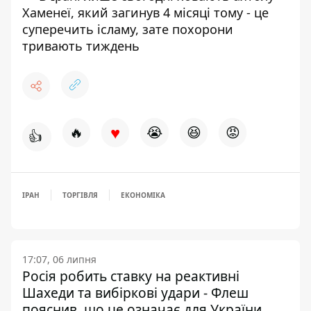
Хаменеї, який загинув 4 місяці тому - це
суперечить ісламу, зате похорони
тривають тиждень
♥
🔥
😭
😆
😡
👍
ІРАН
ТОРГІВЛЯ
ЕКОНОМІКА
17:07, 06 липня
Росія робить ставку на реактивні
Шахеди та вибіркові удари - Флеш
пояснив, що це означає для України