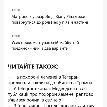
13:18
Матриця 5 у розробці - Кіану Рівз може
повернутися до ролі Нео у п'ятій частині
13:06
Усик прокоментував свій майбутній
поєдинок - нині є два варіанти
ЧИТАЙТЕ ТАКОЖ:
На похороні Хаменеї в Тегерані
пролунали заклики до вбивства Трампа
У Telegram-каналі Медведєва після
публікації про похорон Хаменеї раптово
з'явився ролик із свинею
В Ірані лише сьогодні ховають аятолу