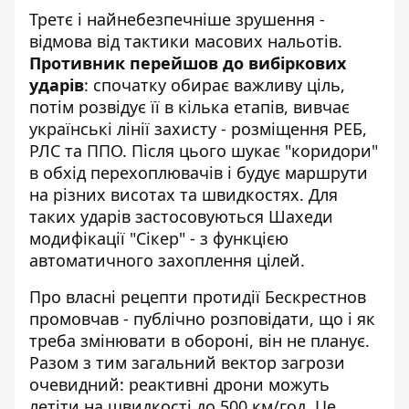
Третє і найнебезпечніше зрушення -
відмова від тактики масових нальотів.
Противник перейшов до вибіркових
ударів
: спочатку обирає важливу ціль,
потім розвідує її в кілька етапів, вивчає
українські лінії захисту - розміщення РЕБ,
РЛС та ППО. Після цього шукає "коридори"
в обхід перехоплювачів і будує маршрути
на різних висотах та швидкостях. Для
таких ударів застосовуються Шахеди
модифікації "Сікер" - з функцією
автоматичного захоплення цілей.
Про власні рецепти протидії Бескрестнов
промовчав - публічно розповідати, що і як
треба змінювати в обороні, він не планує.
Разом з тим загальний вектор загрози
очевидний: реактивні дрони можуть
летіти на швидкості до 500 км/год. Це