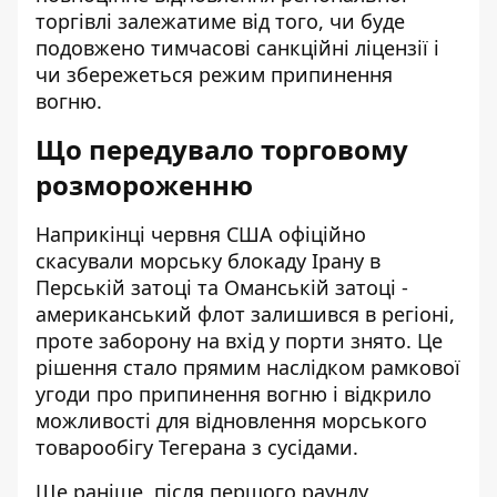
торгівлі залежатиме від того, чи буде
подовжено тимчасові санкційні ліцензії і
чи збережеться режим припинення
вогню.
Що передувало торговому
розмороженню
Наприкінці червня США
офіційно
скасували морську блокаду Ірану
в
Перській затоці та Оманській затоці -
американський флот залишився в регіоні,
проте заборону на вхід у порти знято. Це
рішення стало прямим наслідком рамкової
угоди про припинення вогню і відкрило
можливості для відновлення морського
товарообігу Тегерана з сусідами.
Ще раніше, після першого раунду