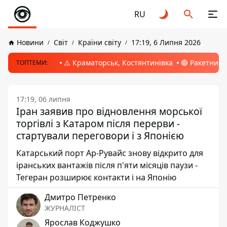
RU
Новини
Світ
Країни світу
17:19, 6 Липня 2026
⚠️ Краматорськ, Костянтинівка
🔴 Ракетний 
ТОПТЕМИ:
17:19, 06 липня
Іран заявив про відновлення морської
торгівлі з Катаром після перерви -
стартували переговори і з Японією
Катарський порт Ар-Рувайс знову відкрито для
іранських вантажів після п'яти місяців паузи -
Тегеран розширює контакти і на Японію
Дмитро Петренко
ЖУРНАЛІСТ
Ярослав Коджушко