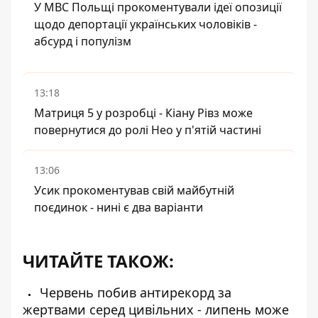
У МВС Польщі прокоментували ідеї опозиції
щодо депортації українських чоловіків -
абсурд і популізм
13:18
Матриця 5 у розробці - Кіану Рівз може
повернутися до ролі Нео у п'ятій частині
13:06
Усик прокоментував свій майбутній
поєдинок - нині є два варіанти
ЧИТАЙТЕ ТАКОЖ:
Червень побив антирекорд за
жертвами серед цивільних - липень може