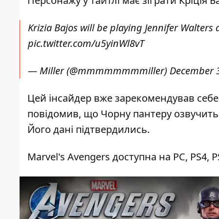
Персонажу у тайтлі має зіграти Кріція Б
Krizia Bajos will be playing Jennifer Walter
pic.twitter.com/u5yinWl8vT
— Miller (@mmmmmmmmiller)
December 3
Цей інсайдер вже зарекомендував себе 
повідомив, що Чорну пантеру озвучить 
Його дані підтвердились.
Marvel's Avengers доступна на PC, PS4, P