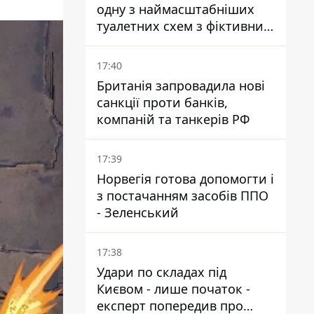
одну з наймасштабніших
туалетних схем з фіктивним
будинком
17:40
Британія запровадила нові
санкції проти банків,
компаній та танкерів РФ
17:39
Норвегія готова допомогти і
з постачанням засобів ППО
- Зеленський
17:38
Удари по складах під
Києвом - лише початок -
експерт попередив про