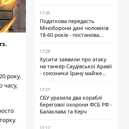
нову загрозу
17:35
Податкова передасть
Міноборони дані чоловіків
18-60 років - постанова
Кабміну
rs.
17:28
Хусити заявили про атаку
на танкер Саудівської Аравії
- союзники Ірану майже
20 року.
закрили Баб-ель-
о часу,
Мандебську протоку
17:27
СБУ уразила два кораблі
берегової охорони ФСБ РФ -
росто
Балаклава та Керч
торку.
17:17