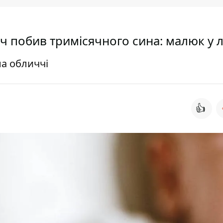
ч побив тримісячного сина: малюк у л
на обличчі
👍