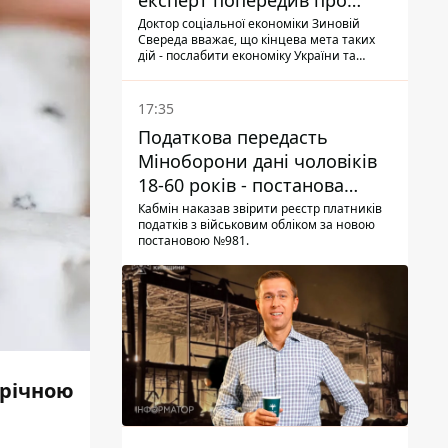
експерт попередив про
нову загрозу
Доктор соціальної економіки Зиновій
Свереда вважає, що кінцева мета таких
дій - послабити економіку України та
змусити людей залишати небезпечні
регіони
17:35
Податкова передасть
Міноборони дані чоловіків
18-60 років - постанова
Кабміну
Кабмін наказав звірити реєстр платників
податків з військовим обліком за новою
постановою №981.
-річною