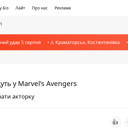
-Біз
Лайт
Про нас
Реклама
21
тний удар 5 серпня
⚠️ Краматорськ, Костянтинівка
уть у Marvel's Avengers
рати акторку
👍