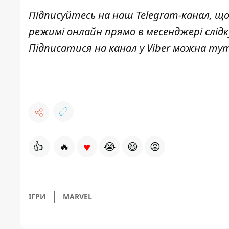
Підписуйтесь на наш
Telegram-канал
,
що
режимі онлайн прямо в месенджері слідк
Підписатися на канал у Viber можна
тут
♥
👍
🔥
😭
😆
😡
ІГРИ
MARVEL