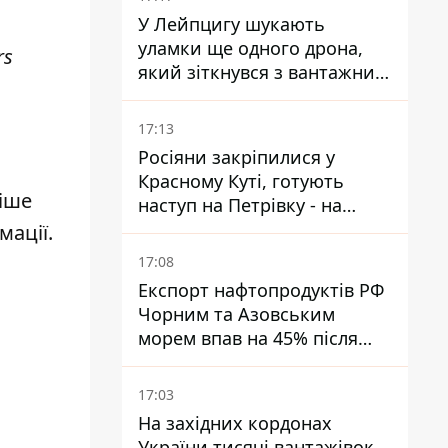
У Лейпцигу шукають
уламки ще одного дрона,
rs
який зіткнувся з вантажним
літаком
17:13
Росіяни закріпилися у
Красному Куті, готують
ніше
наступ на Петрівку - на
Дружківському напрямку є
мації.
загроза обходу позицій ЗСУ
17:08
Експорт нафтопродуктів РФ
Чорним та Азовським
морем впав на 45% після
ударів України
17:03
На західних кордонах
України тисячі вантажівок