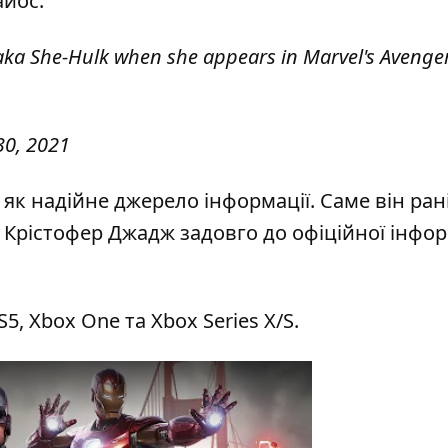
айос.
s aka She-Hulk when she appears in Marvel's Avenge
0, 2021
як надійне джерело інформації. Саме він ра
Крістофер Джадж задовго до офіційної інфор
S5, Xbox One та Xbox Series X/S.