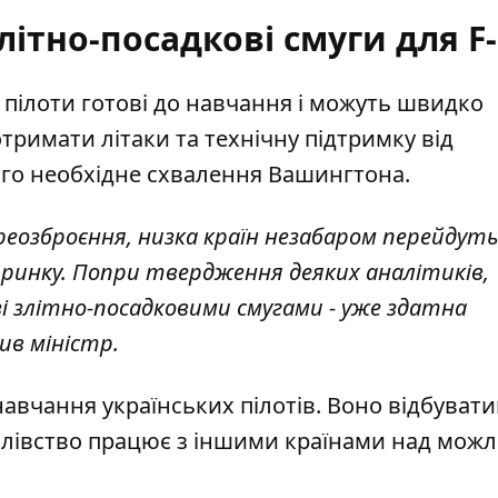
літно-посадкові смуги для F-
і пілоти готові до навчання і можуть швидко
отримати літаки та технічну підтримку від
ого необхідне схвалення Вашингтона.
еозброєння, низка країн незабаром перейдуть
а ринку. Попри твердження деяких аналітиків,
зі злітно-посадковими смугами - уже здатна
ив міністр.
авчання українських пілотів
. Воно відбуват
ролівство працює з іншими країнами над мож