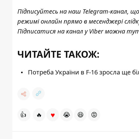
Підписуйтесь на наш
Telegram-канал
, щ
режимі онлайн прямо в месенджері слід
Підписатися на канал у Viber можна
ту
ЧИТАЙТЕ ТАКОЖ:
Потреба України в F-16 зросла ще б
♥
👍
🔥
😭
😆
😡