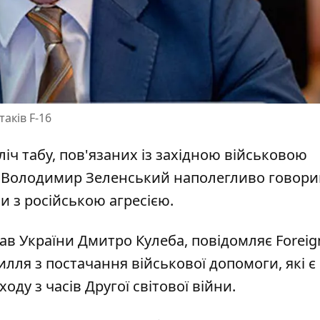
аків F-16
ліч табу, пов'язаних із західною військовою
т Володимир
Зеленський наполегливо говори
и з російською агресією.
рав України Дмитро Кулеба, повідомляє
Foreig
лля з постачання військової допомоги, які є
у з часів Другої світової війни.