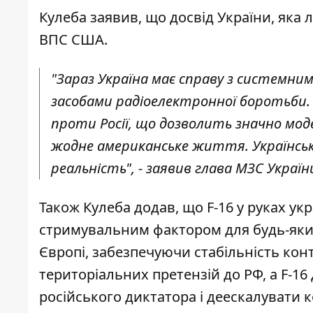
Кулеба заявив, що досвід України, яка л
ВПС США.
"Зараз Україна має справу з системн
засобами радіоелектронної боротьби.
проти Росії, що дозволить значно мо
жодне американське життя. Українсь
реальність", - заявив глава МЗС Україн
Також Кулеба додав, що F-16 у руках ук
стримувальним фактором для будь-яких
Європі, забезпечуючи стабільність конт
територіальних претензій до РФ, а F-1
російського диктатора і деескалувати к