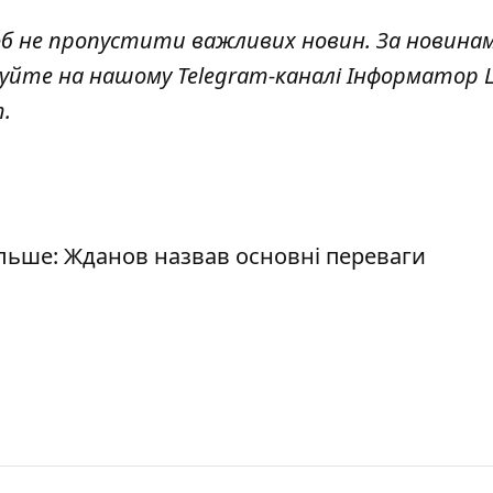
об не пропустити важливих новин. За новина
куйте на нашому Telegram-каналі
Інформатор L
т
.
ільше: Жданов назвав основні переваги