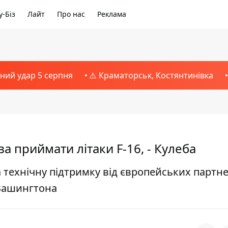
-Біз
Лайт
Про нас
Реклама
тний удар 5 серпня
⚠️ Краматорськ, Костянтинівка
а приймати літаки F-16, - Кулеба
 технічну підтримку від європейських партне
 Вашингтона