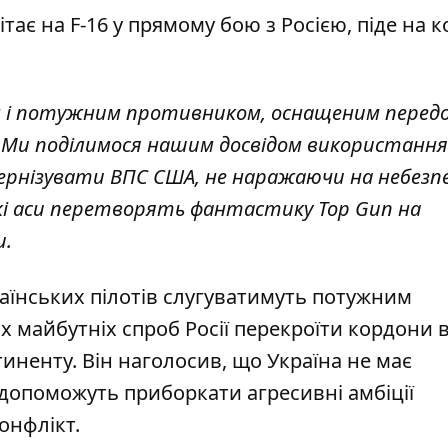
ітає на F-16 у прямому бою з Росією, піде на 
им і потужним противником, оснащеним перед
 Ми поділимося нашим досвідом використання
дернізувати ВПС США, не наражаючи на небезп
кі аси перетворять фантастику Top Gun на
и.
раїнських пілотів слугуватимуть потужним
 майбутніх спроб Росії перекроїти кордони 
иненту. Він наголосив, що Україна не має
6 допоможуть приборкати агресивні амбіції
онфлікт.