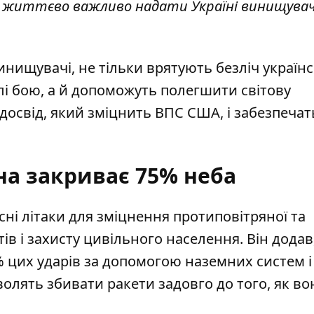
ю, життєво важливо надати Україні винищувачі
инищувачі, не тільки врятують безліч україн
полі бою, а й допоможуть полегшити світову
досвід, який зміцнить ВПС США, і забезпечат
на закриває 75% неба
асні літаки для зміцнення протиповітряної та
ів і захисту цивільного населення. Він додав
% цих ударів за допомогою наземних систем і
зволять збивати ракети задовго до того, як во