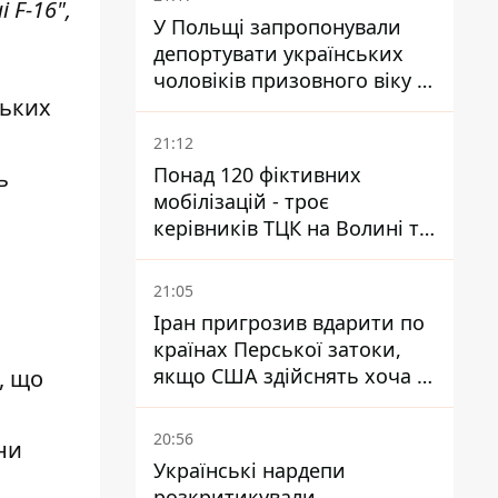
 F-16",
У Польщі запропонували
депортувати українських
чоловіків призовного віку -
ських
кого це може торкнутися
21:12
Понад 120 фіктивних
ь
мобілізацій - троє
керівників ТЦК на Волині та
Буковині отримали підозри
за фейкові звіти
21:05
Іран пригрозив вдарити по
країнах Перської затоки,
якщо США здійснять хоча б
, що
одну атаку - Reuters
20:56
ни
Українські нардепи
розкритикували