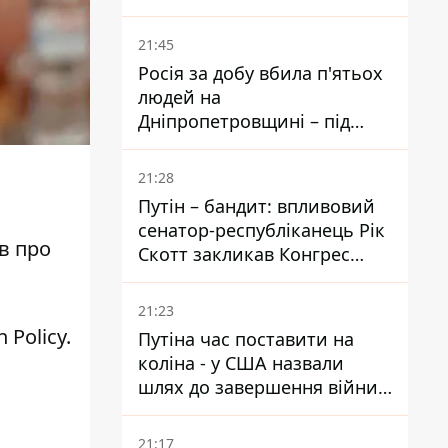
біль – він очолив народне
голосування
21:45
Росія за добу вбила п'ятьох
людей на
Дніпропетровщині – під
ударами опинилися п'ять
районів області
21:28
Путін – бандит: впливовий
сенатор-республіканець Рік
в про
Скотт закликав Конгрес
притягнути РФ до
відповідальності за війну в
21:23
Україні
n Policy
.
Путіна час поставити на
коліна - у США назвали
шлях до завершення війни -
National Security Journal
21:17