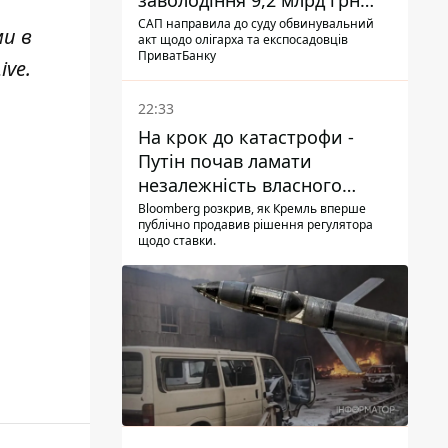
заволодіння 9,2 млрд грн
ПриватБанку скерували до
САП направила до суду обвинувальний
ми в
акт щодо олігарха та експосадовців
суду
ПриватБанку
ive
.
22:33
На крок до катастрофи -
Путін почав ламати
незалежність власного
Центробанку, змусивши
Bloomberg розкрив, як Кремль вперше
публічно продавив рішення регулятора
знизити базову ставку
щодо ставки.