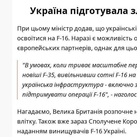
Україна підготувала з
При цьому міністр додав, що українськ
освоїтися на F-16. Наразі є можливість 
європейських партнерів, однак для ць
"В умовах, коли триває масштабне пер
новіші F-35, вивільнивши сотні F-16 н
українська інфраструктура - включно 
підтримувати операції F-16", - наголос
Нагадаємо,
Велика Британія розпочне н
влітку. Також вже зараз Сполучене Ко
наданням винищувачів F-16 Україні.