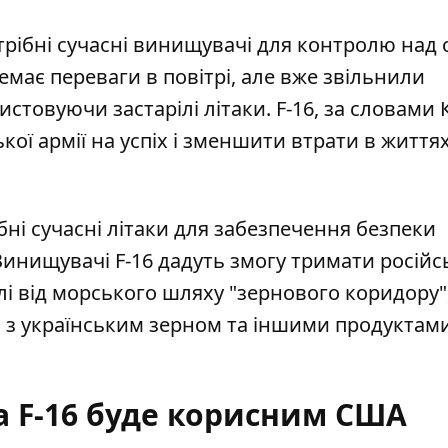
отрібні сучасні винищувачі для контролю над 
немає переваги в повітрі, але вже звільнили
товуючи застарілі літаки. F-16, за словами 
ої армії на успіх і зменшити втрати в життя
бні сучасні літаки для забезпечення безпеки
инищувачі F-16 дадуть змогу тримати російс
алі від морського шляху "зернового коридору"
н з українським зерном та іншими продуктам
а F-16 буде корисним США