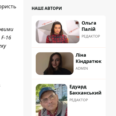
користь
НАШІ АВТОРИ
Ольга
овими
Палій
РЕДАКТОР
 F-16
еку
Ліна
Кіндратюк
ADMIN
в
Едуард
Бакканський
РЕДАКТОР