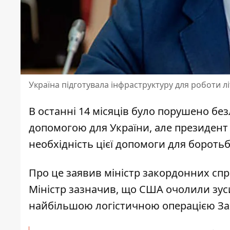
Україна підготувала інфраструктуру для роботи літ
В останні 14 місяців було порушено без
допомогою для України, але президен
необхідність цієї допомоги
для боротьб
Про це заявив міністр закордонних сп
Міністр зазначив, що США очолили зуси
найбільшою логістичною операцією Заход