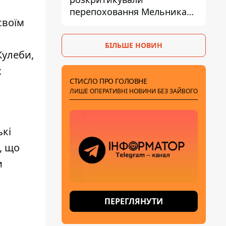
перепоховання Мельника
своїм
через ризик дипломатичної
ізоляції
БІЛЬШЕ НОВИН
Кулеби,
х
СТИСЛО ПРО ГОЛОВНЕ
ЛИШЕ ОПЕРАТИВНІ НОВИНИ БЕЗ ЗАЙВОГО
ькі
, що
и
ПЕРЕГЛЯНУТИ