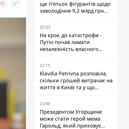
ще п'ятьох фігурантів щодо
заволодіння 9,2 млрд грн
ПриватБанку скерували до
суду
22:33
На крок до катастрофи -
Путін почав ламати
незалежність власного
Центробанку, змусивши
знизити базову ставку
22:15
Klavdia Petrivna розповіла,
скільки грошей витрачає на
життя в Києві та у що
вкладає мільйони
22:00
Президентом Угорщини
може стати герой мема
Гарольд, який приховує