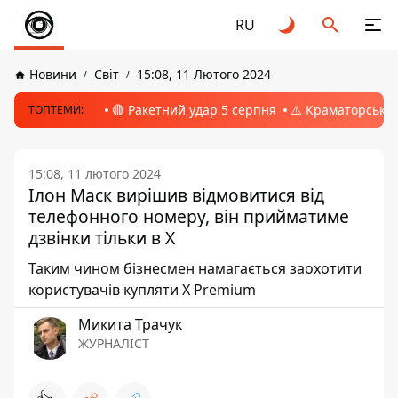
RU
Новини
Світ
15:08, 11 Лютого 2024
🔴 Ракетний удар 5 серпня
⚠️ Краматорськ, 
ТОПТЕМИ:
15:08, 11 лютого 2024
Ілон Маск вирішив відмовитися від
телефонного номеру, він прийматиме
дзвінки тільки в Х
Таким чином бізнесмен намагається заохотити
користувачів купляти X Premium
Микита Трачук
ЖУРНАЛІСТ