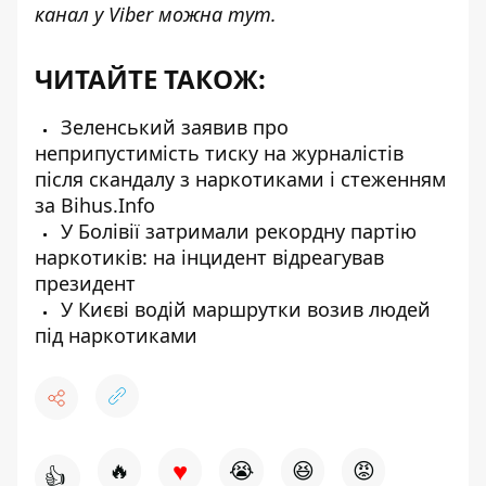
канал у Viber можна
тут.
ЧИТАЙТЕ ТАКОЖ:
Зеленський заявив про
неприпустимість тиску на журналістів
після скандалу з наркотиками і стеженням
за Bihus.Info
У Болівії затримали рекордну партію
наркотиків: на інцидент відреагував
президент
У Києві водій маршрутки возив людей
під наркотиками
♥
🔥
😭
😆
😡
👍