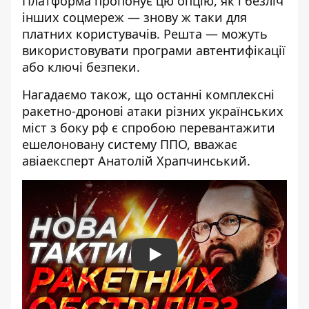
Платформа пропонує цю опцію, як і безліч
інших соцмереж — знову ж таки для
платних користувачів. Решта — можуть
використовувати програми автентифікації
або ключі безпеки.
Нагадаємо також, що останні комплексні
ракетно-дронові атаки різних українських
міст з боку рф є спробою перевантажити
ешелоновану систему ППО, вважає
авіаексперт Анатолій Храпчинський.
Play