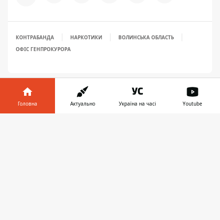
КОНТРАБАНДА
НАРКОТИКИ
ВОЛИНСЬКА ОБЛАСТЬ
ОФІС ГЕНПРОКУРОРА
Головна
Актуально
Україна на часі
Youtube
Інформатор у
Завантажити
телефоні
👉
ЗАПРОПОНУВАТИ НОВИНУ
Світ
Україна
Київ