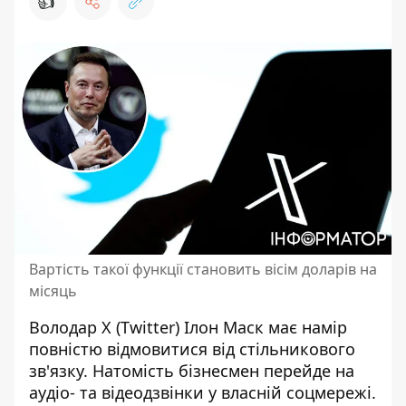
👍
Вартість такої функції становить вісім доларів на
місяць
Володар Х (Twitter)
Ілон Маск має намір
повністю відмовитися від стільникового
зв'язку. Натомість бізнесмен перейде на
аудіо- та відеодзвінки у власній соцмережі.