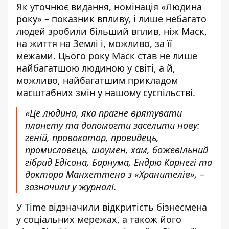
Як уточнює видання, номінація «Людина
року» – показник впливу, і лише небагато
людей зробили більший вплив, ніж Маск,
на життя на Землі і, можливо, за її
межами. Цього року Маск став не лише
найбагатшою людиною у світі, а й,
можливо, найбагатшим прикладом
масштабних змін у нашому суспільстві.
«Це людина, яка прагне врятувати
планету та допомогти заселити нову:
геній, провокатор, провидець,
промисловець, шоумен, хам, божевільний
гібрид Едісона, Барнума, Ендрю Карнегі та
доктора Манхеттена з «Хранителів», –
зазначили у журналі.
У Time відзначили відкритість бізнесмена
у соціальних мережах, а також його