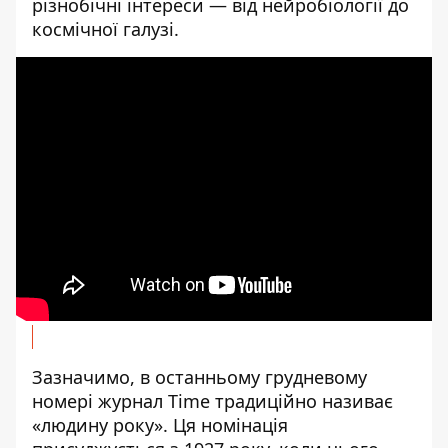
різнобічні інтереси — від нейробіології до
космічної галузі.
Зазначимо, в останньому грудневому
номері журнал Time традиційно називає
«людину року». Ця номінація