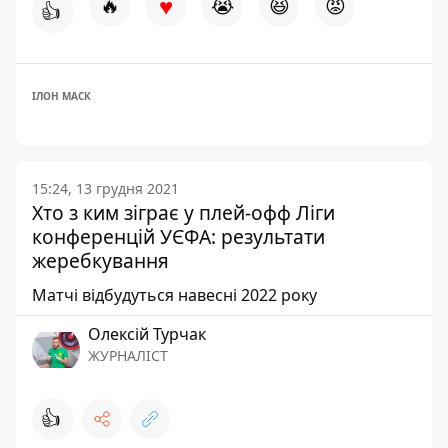
♥
🔥
😭
😆
😡
👍
ІЛОН МАСК
15:24, 13 грудня 2021
Хто з ким зіграє у плей-офф Ліги
конференцій УЄФА: результати
жеребкування
Матчі відбудуться навесні 2022 року
Олексій Турчак
ЖУРНАЛІСТ
👍