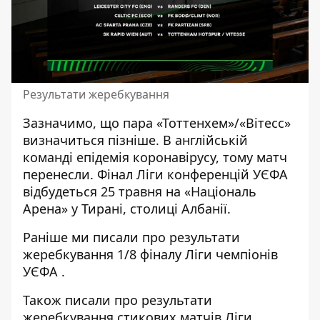
Результати жеребкування
Зазначимо, що пара «Тоттенхем»/«Вітесс»
визначиться пізніше. В англійській
команді епідемія коронавірусу, тому матч
перенесли. Фінал Ліги конференцій УЄФА
відбудеться 25 травня на «Національ
Арена» у Тирані, столиці Албанії.
Раніше ми писали про
результати
жеребкування 1/8 фіналу Ліги чемпіонів
УЄФА
.
Також писали про
результати
жеребкування стикових матчів Ліги