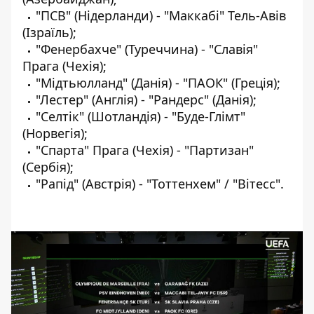
"ПСВ" (Нідерланди) - "Маккабі" Тель-Авів
(Ізраїль);
"Фенербахче" (Туреччина) - "Славія"
Прага (Чехія);
"Мідтьюлланд" (Данія) - "ПАОК" (Греція);
"Лестер" (Англія) - "Рандерс" (Данія);
"Селтік" (Шотландія) - "Буде-Глімт"
(Норвегія);
"Спарта" Прага (Чехія) - "Партизан"
(Сербія);
"Рапід" (Австрія) - "Тоттенхем" / "Вітесс".