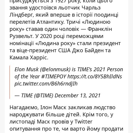
присуджується з 1927 року, коли цього
звання удостоївся льотчик Чарльз
Ліндберг, який вперше в історії поодинці
перелетів Атлантику. Тричі «Людиною
року» ставав один чоловік — Франклін
Рузвельт. У 2020 році переможцями
номінації «Людина року» стали президент
та віце-президент США Джо Байден та
Камала Харріс.
Elon Musk (
@elonmusk
) is TIME's 2021 Person
of the Year
#TIMEPOY
https://t.co/8Y5BhIldNs
pic.twitter.com/B6h6rndjIh
— TIME (@TIME)
December 13, 2021
Нагадаємо, Ілон
Маск закликав людство
народжувати
більше дітей. Крім того, у
листопаді
Маск провів у Twitter
опитування про те, чи варто йому продати