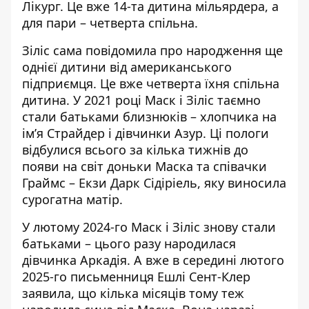
Лікург. Це вже
14-та дитина мільярдера
, а
для пари – четверта спільна.
Зіліс сама
повідомила про народження
ще
однієї дитини від американського
підприємця. Це вже четверта їхня спільна
дитина. У 2021 році Маск і Зіліс таємно
стали батьками близнюків – хлопчика на
ім’я Страйдер і дівчинки Азур. Ці пологи
відбулися всього за кілька тижнів до
появи на світ доньки Маска та співачки
Граймс – Екзи Дарк Сідіріель, яку виносила
сурогатна матір.
У лютому 2024-го Маск і Зіліс знову стали
батьками – цього разу народилася
дівчинка Аркадія. А вже в середині лютого
2025-го письменниця Ешлі Сент-Клер
заявила, що кілька місяців тому теж