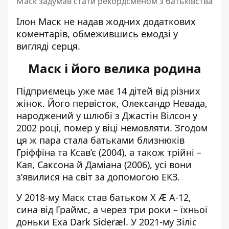
Маск задумав стати рекордсменом з батьківства
Ілон Маск не надав жодних додаткових
коментарів, обмежившись емодзі у
вигляді серця.
Маск і його велика родина
Підприємець уже має
14 дітей від різних
жінок
. Його первісток, Олександр Невада,
народжений у шлюбі з Джастін Вілсон у
2002 році, помер у віці немовляти. Згодом
ця ж пара стала батьками близнюків
Гріффіна та Ксав’є (2004), а також трійні –
Кая, Саксона й Даміана (2006), усі вони
з’явилися на світ за допомогою ЕКЗ.
У 2018-му Маск став батьком X Æ A-12,
сина від Граймс, а через три роки – їхньої
доньки Exa Dark Sideræl. У 2021-му Зіліс