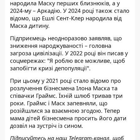
народила Маску перших близнюків, а у
2024-му – Аркадію. У 2024 році також стало
відомо, що Ешлі Сент-Клер народила від
Маска дитину.
Підприємець неодноразово заявляв, що
зниження народжуваності – головна
загроза цивілізації. У 2022 році він писав у
соцмережах: "Я роблю все можливе, щоб
запобігти кризі депопуляції".
При цьому у 2021 році стало відомо про
розлучення бізнесмена Ілона Маска та
співачки Граймс. Їхній шлюб тривав три
роки. Граймс і Маск запевняли, що
розійшлися за взаємною згодою. Тепер
мама дітей бізнесмена просить його дати
дозвіл на зустріч із сином
.
Підписуйтесь на наш
Telegram-канал
, щоб