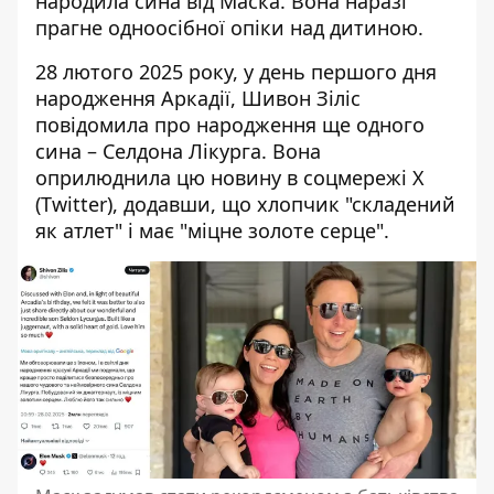
народила сина від Маска. Вона наразі
прагне одноосібної опіки над дитиною.
28 лютого 2025 року, у день першого дня
народження Аркадії, Шивон Зіліс
повідомила про народження ще одного
сина – Селдона Лікурга. Вона
оприлюднила цю новину в соцмережі X
(Twitter), додавши, що хлопчик "складений
як атлет" і має "міцне золоте серце".