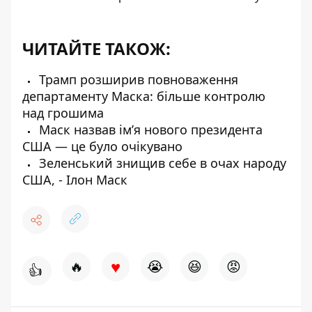
ЧИТАЙТЕ ТАКОЖ:
Трамп розширив повноваження
департаменту Маска: більше контролю
над грошима
Маск назвав імʼя нового президента
США — це було очікувано
Зеленський знищив себе в очах народу
США, - Ілон Маск
♥
🔥
😭
😆
😡
👍