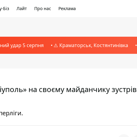
-Біз
Лайт
Про нас
Реклама
тний удар 5 серпня
⚠️ Краматорськ, Костянтинівка
іуполь» на своєму майданчику зустрів
перліги.