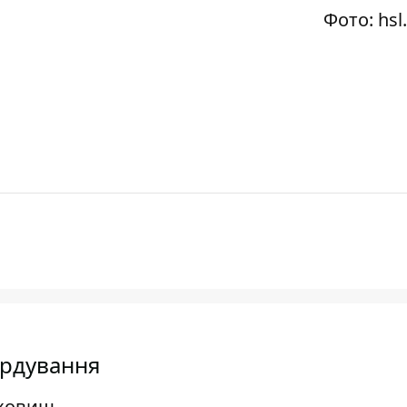
Фото: hsl
ардування
сховищ