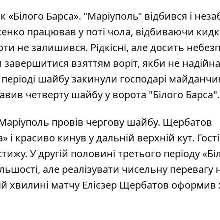
к «Білого Барса». "Маріуполь" відбився і нез
асенко працював у поті чола, відбиваючи кидк
ти не залишився. Рідкісні, але досить небез
и завершитися взяттям воріт, якби не надійна
у періоді шайбу закинули господарі майданчик
вив четверту шайбу у ворота "Білого Барса".
Маріуполь провів чергову шайбу. Щербатов
» і красиво кинув у дальній верхній кут. Гості
ижу. У другій половині третього періоду «Бі
льшості, але реалізувати чисельну перевагу н
ій хвилині матчу Елієзер Щербатов оформив 