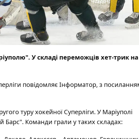
ріуполю". У складі переможців хет-трик на
уперліги повідомляє
Інформатор
, з посилання
другого туру хокейної Суперліги. У Маріуполі
 Барс". Команди грали у таких складах: