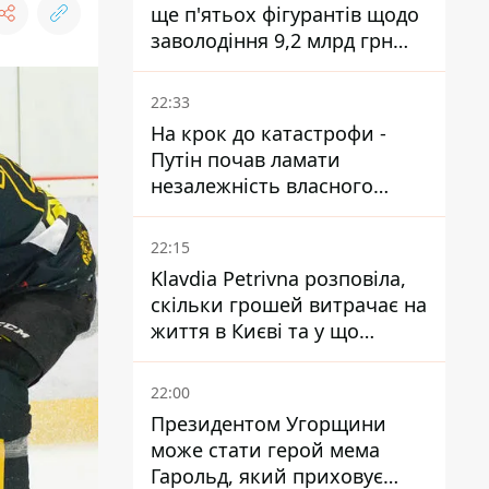
ще п'ятьох фігурантів щодо
заволодіння 9,2 млрд грн
ПриватБанку скерували до
суду
22:33
На крок до катастрофи -
Путін почав ламати
незалежність власного
Центробанку, змусивши
знизити базову ставку
22:15
Klavdia Petrivna розповіла,
скільки грошей витрачає на
життя в Києві та у що
вкладає мільйони
22:00
Президентом Угорщини
може стати герой мема
Гарольд, який приховує