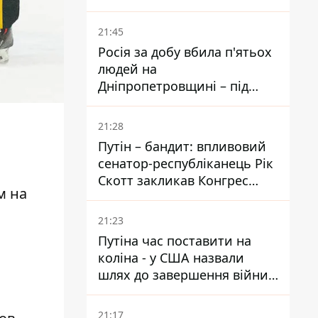
біль – він очолив народне
голосування
21:45
Росія за добу вбила п'ятьох
людей на
Дніпропетровщині – під
ударами опинилися п'ять
районів області
21:28
Путін – бандит: впливовий
сенатор-республіканець Рік
Скотт закликав Конгрес
м на
притягнути РФ до
відповідальності за війну в
21:23
Україні
Путіна час поставити на
коліна - у США назвали
шлях до завершення війни -
National Security Journal
21:17