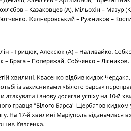
– Декало, Алексєєв – Артамонов, Горечишник
хлєбов – Казаковцев (А), Мільохін – Мазур (К)
 Тютченко, Желнеровський – Ружников – Кост
лін – Грицюк, Алексюк (А) – Наливайко, Собко 
к – Брага – Попережай, Собченко – Лісников.
тій хвилині. Квасенко відбив кидок Чердака,
ротьбі із захисниками «Білого Барса» перепр
 атакувати і знову досягли успіху на 10-й хв
ого гравця "Білого Барса" Щербатов кидком 
гу. На 17-й хвилині Маріуполь відзначився в
ошив Квасенка.