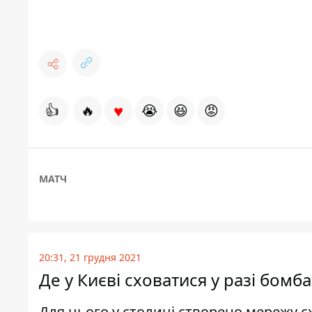
♥
👍
🔥
😭
😆
😡
МАТЧ
20:31, 21 грудня 2021
Де у Києві сховатися у разі бомб
Для цього у столиці створено мережу 