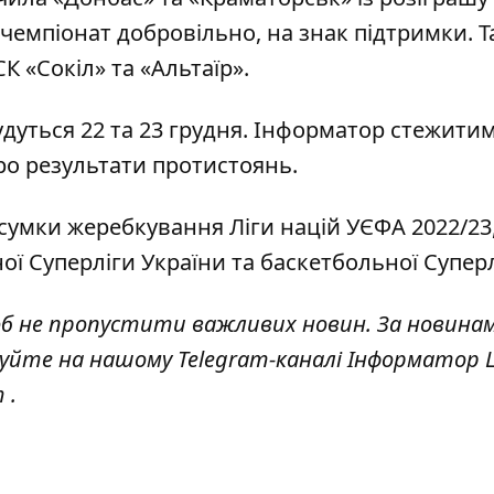
чемпіонат добровільно, на знак підтримки. Т
К «Сокіл» та «Альтаїр».
дуться 22 та 23 грудня.
Інформатор
стежитим
про результати протистоянь.
сумки жеребкування Ліги націй
УЄФА 2022/23,
ої Суперліги
України та
баскетбольної Супер
об не пропустити важливих новин. За новина
куйте на нашому Telegram-каналі
Інформатор L
т
.