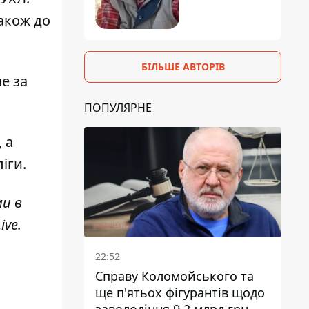
акож до
БІЛЬШЕ АВТОРІВ
е за
ПОПУЛЯРНЕ
 а
ліги
.
ми в
ive
.
22:52
Справу Коломойського та
ще п'ятьох фігурантів щодо