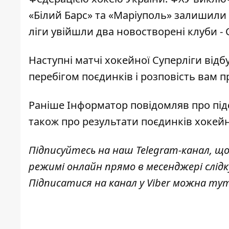
«Білий Барс» та «Маріуполь» залишили 
ліги увійшли два новостворені клуби - С
Наступні матчі хокейної Суперліги відбу
перебігом поєдинків і розповість вам 
Раніше
Інформатор
повідомляв про
під
також про результати поєдинків
хокейн
Підписуйтесь на наш
Telegram-канал
, щ
режимі онлайн прямо в месенджері слід
Підписатися на канал у Viber можна
ту