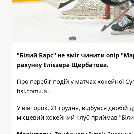
"Білий Барс" не зміг чинити опір "Ма
рахунку Елієзера Щербатова.
Про перебіг подій у матчах хокейної С
hsl.com.ua
.
У вівторок, 21 грудня, відбувся двобій 
місцевий хокейний клуб приймав "Білий