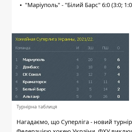
"Маріуполь" - "Білий Барс" 6:0 (3:0; 1:0;
Турнірна таблиця
Нагадаємо, що Суперліга - новий турнір
Федерацією хокею України. ФХУ виключ