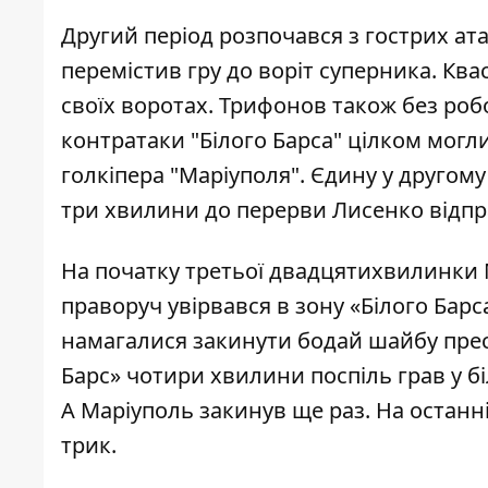
Другий період розпочався з гострих ата
перемістив гру до воріт суперника. Кв
своїх воротах. Трифонов також без робо
контратаки "Білого Барса" цілком могл
голкіпера "Маріуполя". Єдину у другом
три хвилини до перерви Лисенко відпра
На початку третьої двадцятихвилинки 
праворуч увірвався в зону «Білого Барса
намагалися закинути бодай шайбу прест
Барс» чотири хвилини поспіль грав у бі
А Маріуполь закинув ще раз. На останн
трик.