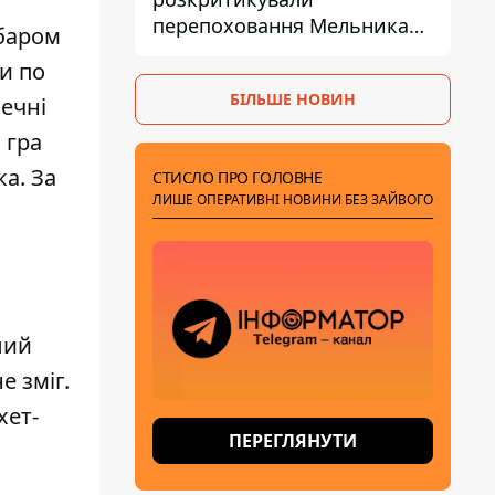
перепоховання Мельника
абаром
через ризик дипломатичної
и по
ізоляції
БІЛЬШЕ НОВИН
печні
 гра
а. За
СТИСЛО ПРО ГОЛОВНЕ
ЛИШЕ ОПЕРАТИВНІ НОВИНИ БЕЗ ЗАЙВОГО
лий
е зміг.
хет-
ПЕРЕГЛЯНУТИ