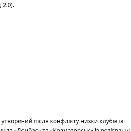
 2:0).
 утворений після конфлікту низки клубів із
ила «Донбас» та «Краматорськ» із розіграшу