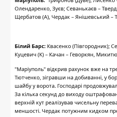
Маріуполь:
Трифонов (Дуве); Лисенко 
Олендаренко, Зуєв; Севанькаєв – Твердо
Щербатов (А), Чердак – Янішевський –
Білий Барс:
Квасенко (Півгородник); Се
Куцевич (К) – Качан – Геворкян, Микитю
"Маріуполь" відкрив рахунок вже на тре
Тютченко, зігравши на добиванні, у бо
шайбу у ворота. Господарі продовжували
За кілька секунд до виходу оштрафован
верхній кут реалізував чисельну перева
меншості. Чердак потужним кидком пр