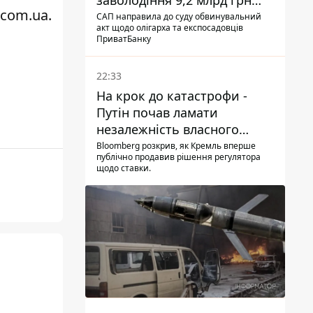
заволодіння 9,2 млрд грн
.com.ua.
ПриватБанку скерували до
САП направила до суду обвинувальний
акт щодо олігарха та експосадовців
суду
ПриватБанку
22:33
На крок до катастрофи -
Путін почав ламати
незалежність власного
Центробанку, змусивши
Bloomberg розкрив, як Кремль вперше
публічно продавив рішення регулятора
знизити базову ставку
щодо ставки.