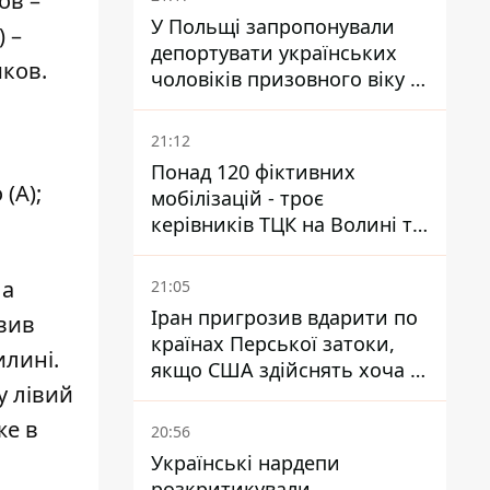
ов –
У Польщі запропонували
 –
депортувати українських
иков.
чоловіків призовного віку -
кого це може торкнутися
21:12
Понад 120 фіктивних
(А);
мобілізацій - троє
керівників ТЦК на Волині та
Буковині отримали підозри
за фейкові звіти
 а
21:05
Іран пригрозив вдарити по
авив
країнах Перської затоки,
илині.
якщо США здійснять хоча б
у лівий
одну атаку - Reuters
же в
20:56
Українські нардепи
розкритикували