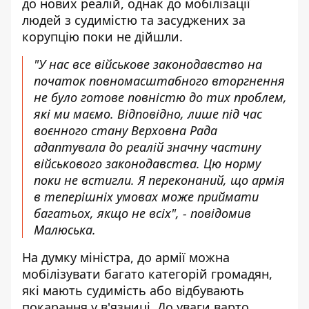
до нових реалій, однак до мобілізації
людей з судимістю та засуджених за
корупцію поки не дійшли.
"У нас все військове законодавство на
початок повномасштабного вторгнення
не було готове повністю до тих проблем,
які ми маємо. Відповідно, лише під час
воєнного стану Верховна Рада
адаптувала до реалій значну частину
військового законодавства. Цю норму
поки не встигли. Я переконаний, що армія
в теперішніх умовах може приймати
багатьох, якщо не всіх", - повідомив
Малюська.
На думку міністра, до армії можна
мобілізувати багато категорій громадян,
які мають судимість або відбувають
покарання у в'язниці. До уваги варто