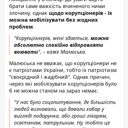
брати саме важкість вчиненого ними
злочину, однак
щодо корупціонерів - їх
можна мобілізувати без жодних
проблем
.
"Корупціонерів, мені здається,
можна
абсолютно спокійно відправляти
воювати
", – каже Малюська.
Малюська не вважає, що корупціонери не
є патріотами України, тобто їх патріотизм
"своєрідний і жадібний". Однак причин,
через які мобілізувати корупціонерів було
б не можна станом на зараз немає.
"У нас було соцопитування, де більшість
людей визнавали, що давали хабар у
вигляді подарунка, або гроші лікарям,
освітянам, патрульним. Ну, тобто це