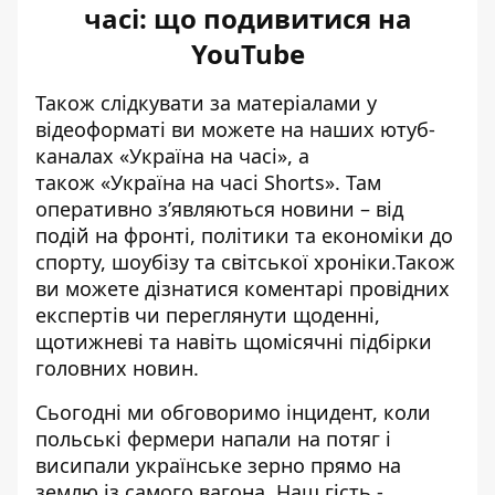
часі: що подивитися на
YouTube
Також слідкувати за матеріалами у
відеоформаті ви можете на наших ютуб-
каналах
«Україна на часі»
, а
також
«Україна на часі Shorts»
. Там
оперативно зʼявляються новини – від
подій на фронті, політики та економіки до
спорту, шоубізу та світської хроніки.Також
ви можете дізнатися коментарі провідних
експертів чи переглянути щоденні,
щотижневі та навіть щомісячні підбірки
головних новин.
Сьогодні ми обговоримо інцидент, коли
польські фермери напали на потяг і
висипали українське зерно прямо на
землю із самого вагона. Наш гість -