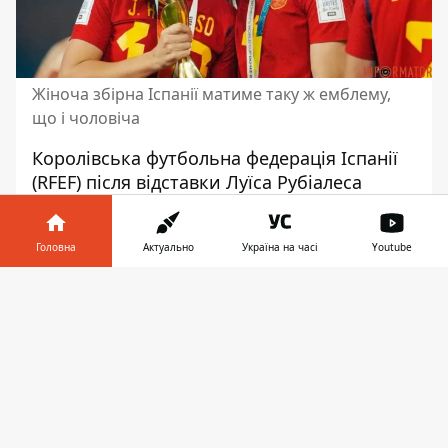
Жіноча збірна Іспанії матиме таку ж емблему,
що і чоловіча
Королівська футбольна федерація Іспанії
(RFEF) після відставки Луїса Рубіалеса
почала реформи. Функціонери
намагаються зменшити негатив від
Головна
Актуально
Україна на часі
Youtube
скандалу та зрівняти чоловічу
та жіночу
команди
. Цьому може посприяти
Інформатор у
Завантажити
створення єдиного бренду та логотипу для
телефоні
👉
національних збірних.
Від старої назви жіночої команди, яка
містила вислів "жіночий футбол",
вирішили відмовитись
, повідомляє сайт
RFEF. Спільний бренд "Selección Española