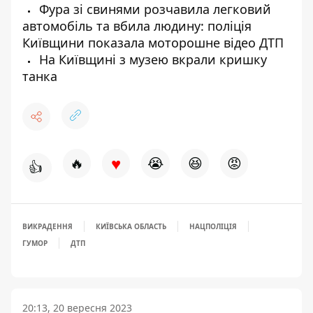
Фура зі свинями розчавила легковий
автомобіль та вбила людину: поліція
Київщини показала моторошне відео ДТП
На Київщині з музею вкрали кришку
танка
♥
🔥
😭
😆
😡
👍
ВИКРАДЕННЯ
КИЇВСЬКА ОБЛАСТЬ
НАЦПОЛІЦІЯ
ГУМОР
ДТП
20:13, 20 вересня 2023