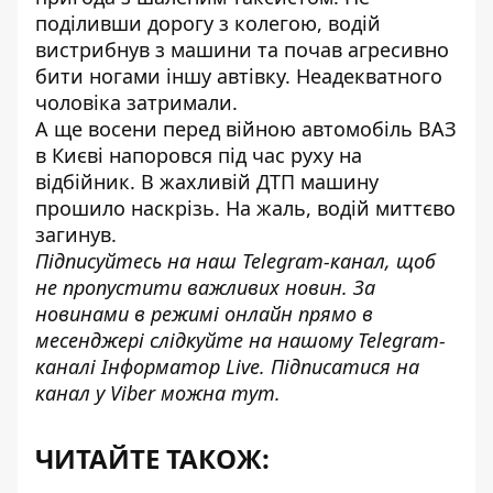
поділивши дорогу з колегою, водій
вистрибнув з машини та почав агресивно
бити ногами іншу автівку. Неадекватного
чоловіка затримали.
А ще восени перед війною автомобіль ВАЗ
в Києві
напоровся під час руху на
відбійник
. В жахливій ДТП машину
прошило наскрізь. На жаль, водій миттєво
загинув.
Підписуйтесь на наш
Telegram-канал
, щоб
не пропустити важливих новин. За
новинами в режимі онлайн прямо в
месенджері слідкуйте на нашому Telegram-
каналі
Інформатор Live
. Підписатися на
канал у Viber можна
тут
.
ЧИТАЙТЕ ТАКОЖ: