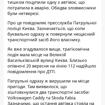
тишком
поцупили одну з автівок
, що
потрапила в аварію. Обидва зловмисники
були нетверезі.
Про це повідомляє пресслужба Патрульної
поліції Києва. Зазначається, що копи
буквально одразу ж
повернули нещасний
транспортний засіб
його власнику.
Як вже згадувалося вище, трагікомічна
подія мала місце на Великій
Васильківській вулиці Києва. Близько
опівночі 20 вересня на лінію 112 надійшло
повідомлення про ДТП.
Патрульні одразу ж вирушили на місце
пригоди. Там виявилося, що
зіштовхнулися два транспортні засоби:
Volkswagen Caddy та Skoda Fabia.
Зазначимо, що остання автівка стояла на