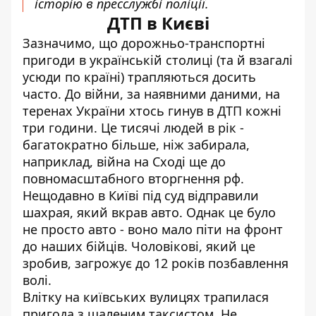
історію в пресслужбі поліції.
ДТП в Києві
Зазначимо, що дорожньо-транспортні
пригоди в українській столиці (та й взагалі
усюди по країні) трапляються досить
часто. До війни, за наявними даними, на
теренах України хтось
гинув в ДТП кожні
три години
. Це тисячі людей в рік -
багатократно більше, ніж забирала,
наприклад, війна на Сході ще до
повномасштабного вторгнення рф.
Нещодавно в Київі під суд відправили
шахрая, який вкрав авто
. Однак це було
не просто авто - воно мало піти на фронт
до наших бійців. Чоловікові, який це
зробив, загрожує до 12 років позбавлення
волі.
Влітку на київських вулицях трапилася
пригода з шаленим таксистом
. Не