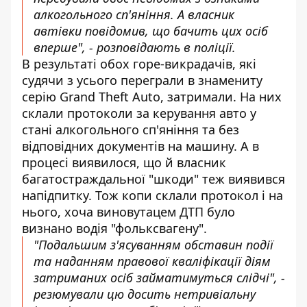
алкогольного сп'яніння. А власник
автівки повідомив, що бачить цих осіб
вперше", - розповідають в поліції.
В результаті обох горе-викрадачів, які
судячи з усього переграли в знамениту
серію Grand Theft Auto, затримали. На них
склали протоколи за керування авто у
стані алкогольного сп'яніння та без
відповідних документів на машину. А в
процесі виявилося, що й власник
багатостраждальної "шкоди" теж виявився
напідпитку. Тож копи склали протокол і на
нього, хоча виновутацем ДТП було
визнано водія "фольксвагену".
"Подальшим з'ясуванням обставин події
та наданням правової кваліфікації діям
затриманих осіб займатимуться слідчі", -
резюмували цю досить нетривіальну