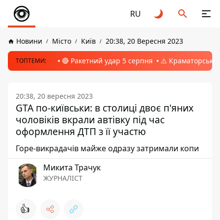
RU
Новини
Місто
Київ
20:38, 20 Вересня 2023
🔴 Ракетний удар 5 серпня
⚠️ Краматорськ, 
ТОПТЕМИ:
20:38, 20 вересня 2023
GTA по-київськи: в столиці двоє п'яних
чоловіків вкрали автівку під час
оформлення ДТП з її участю
Горе-викрадачів майже одразу затримали копи
Микита Трачук
ЖУРНАЛІСТ
👍