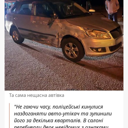
Та сама нещасна автівка
"Не гаючи часу, поліцейські кинулися
наздоганяти авто-утікач та зупинили
його за декілька кварталів. В салоні
перебували двоє невідомих з ознаками