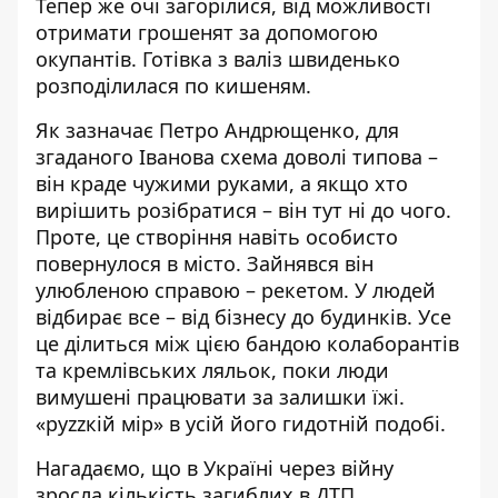
Тепер же очі загорілися, від можливості
отримати грошенят за допомогою
окупантів. Готівка з валіз швиденько
розподілилася по кишеням.
Як зазначає Петро Андрющенко, для
згаданого Іванова схема доволі типова –
він краде чужими руками, а якщо хто
вирішить розібратися – він тут ні до чого.
Проте, це створіння навіть особисто
повернулося в місто. Зайнявся він
улюбленою справою – рекетом. У людей
відбирає все – від бізнесу до будинків. Усе
це ділиться між цією бандою колаборантів
та кремлівських ляльок, поки люди
вимушені працювати за залишки їжі.
«руzzкій мір» в усій його гидотній подобі.
Нагадаємо, що
в Україні через війну
зросла кількість загиблих в ДТП
.