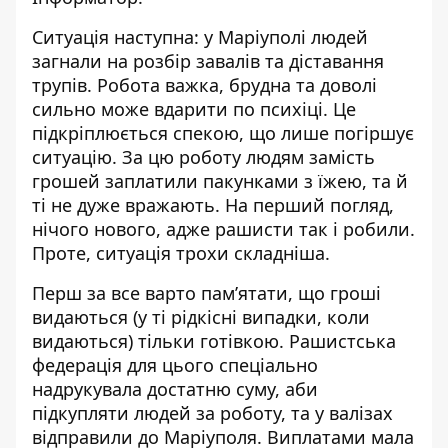
Ситуація наступна: у Маріуполі людей
загнали на розбір завалів та діставання
трупів. Робота важка, брудна та доволі
сильно може вдарити по психіці. Це
підкріплюється спекою, що лише погіршує
ситуацію. За цю роботу людям замість
грошей заплатили пакунками з їжею, та й
ті не дуже вражають. На перший погляд,
нічого нового, адже рашисти так і робили.
Проте, ситуація трохи складніша.
Перш за все варто пам’ятати, що гроші
видаються (у ті рідкісні випадки, коли
видаються) тільки готівкою. Рашистська
федерація для цього спеціально
надрукувала достатню суму, аби
підкупляти людей за роботу, та у валізах
відправили до Маріуполя. Виплатами мала