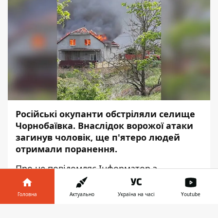
Російські окупанти обстріляли селище
Чорнобаївка. Внаслідок ворожої атаки
загинув чоловік, ще п'ятеро людей
отримали поранення.
Про це повідомляє
Інформатор
з
посиланням на
Офіс генерального
прокурора
України
Головна
Актуально
Україна на часі
Youtube
Окупаційні війська армії Росії обстріляли
Інформатор у