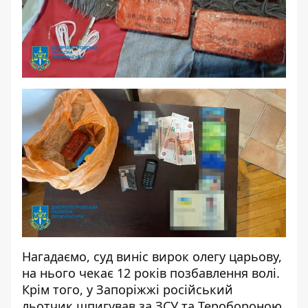
Нагадаємо, суд
виніс вирок олегу царьову
,
на нього чекає 12 років позбавлення волі.
Крім того, у Запоріжжі
російський
льотчик шпигував за ЗСУ та Теробороною
.