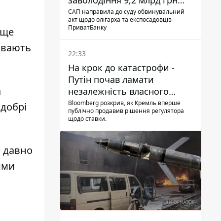
заволодіння 9,2 млрд грн
ПриватБанку скерували до
САП направила до суду обвинувальний
акт щодо олігарха та експосадовців
суду
ПриватБанку
 ще
ивають
22:33
На крок до катастрофи -
Путін почав ламати
а
незалежність власного
Центробанку, змусивши
Bloomberg розкрив, як Кремль вперше
 добрі
публічно продавив рішення регулятора
знизити базову ставку
щодо ставки.
и давно
ими