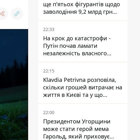
ще п'ятьох фігурантів щодо
заволодіння 9,2 млрд грн
ПриватБанку скерували до
суду
22:33
На крок до катастрофи -
Путін почав ламати
незалежність власного
Центробанку, змусивши
знизити базову ставку
22:15
Klavdia Petrivna розповіла,
скільки грошей витрачає на
життя в Києві та у що
вкладає мільйони
22:00
Президентом Угорщини
може стати герой мема
Гарольд, який приховує