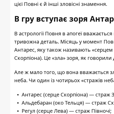
цієї Повні є й інші зловісні знамення.
В гру вступає зоря Антар
В астрології Повня в апогеї вважаєтьс
тривожна деталь. Місяць у момент Повн
Антарес, яку також називають «серцем
Скорпіона). Це «зла» зоря, як говорили 
Але ж мало того, що вона вважається 
неба. Чи один із чотирьох «стражів неб
Антарес (серце Скорпіона) — страж 
Альдебаран (око Тельця) — страж Сх
Регул (серце Лева) — страж Півночі;