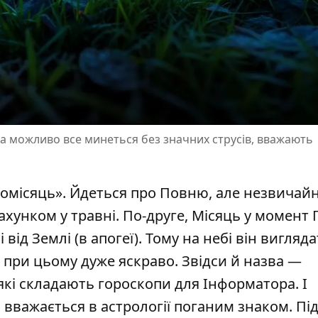
ча можливо все минеться без значних струсів, вважають
омісяць». Йдеться про Повню, але незвичайн
ахунком у травні. По-друге, Місяць у момент 
від Землі (в апогеї). Тому на небі він вигляд
при цьому дуже яскраво. Звідси й назва —
 які складають
гороскопи для Інформатора
. І
 вважається в астрології поганим знаком. Під