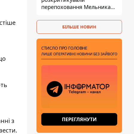
перепоховання Мельника
через ризик дипломатичної
ізоляції
стіше
БІЛЬШЕ НОВИН
СТИСЛО ПРО ГОЛОВНЕ
ЛИШЕ ОПЕРАТИВНІ НОВИНИ БЕЗ ЗАЙВОГО
що
ють
ПЕРЕГЛЯНУТИ
нні з
вести.