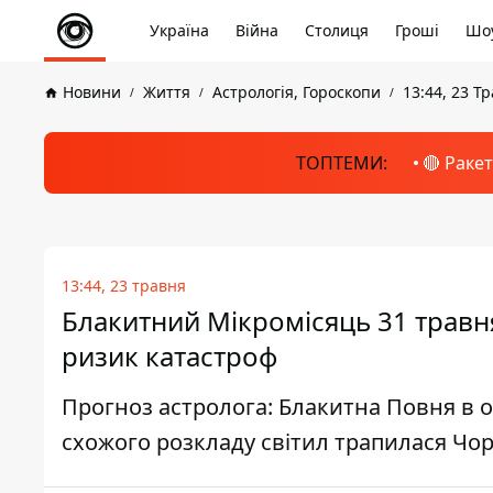
Україна
Війна
Столиця
Гроші
Шоу
Новини
Життя
Астрологія, Гороскопи
13:44, 23 Т
ТОПТЕМИ:
🔴 Раке
13:44, 23 травня
Блакитний Мікромісяць 31 травн
ризик катастроф
Прогноз астролога: Блакитна Повня в о
схожого розкладу світил трапилася Чор