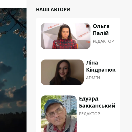
НАШІ АВТОРИ
Ольга
Палій
РЕДАКТОР
Ліна
Кіндратюк
ADMIN
Едуард
Бакканський
РЕДАКТОР