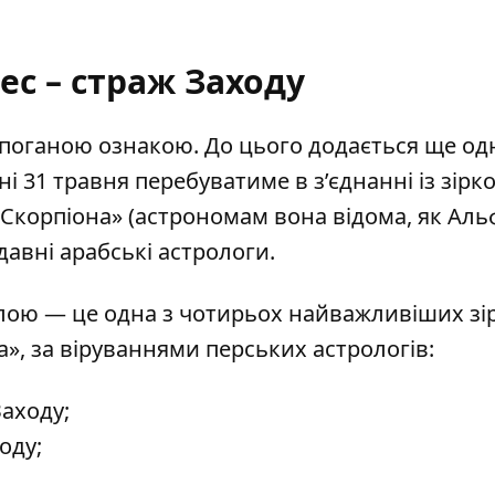
ес – страж Заходу
я поганою ознакою. До цього додається ще од
і 31 травня перебуватиме в з’єднанні із зірк
 Скорпіона» (астрономам вона відома, як Аль
давні арабські астрологи.
злою — це одна з чотирьох найважливіших зі
а», за віруваннями перських астрологів:
Заходу;
оду;