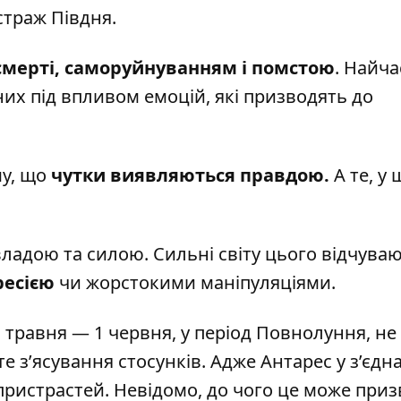
страж Півдня.
смерті, саморуйнуванням і помстою
. Найча
них під впливом емоцій, які призводять до
му, що
чутки виявляються правдою.
А те, у 
владою та силою. Сильні світу цього відчува
ресією
чи жорстокими маніпуляціями.
 травня — 1 червня, у період Повнолуння, не
е з’ясування стосунків. Адже Антарес у з’єдна
ристрастей. Невідомо, до чого це може приз