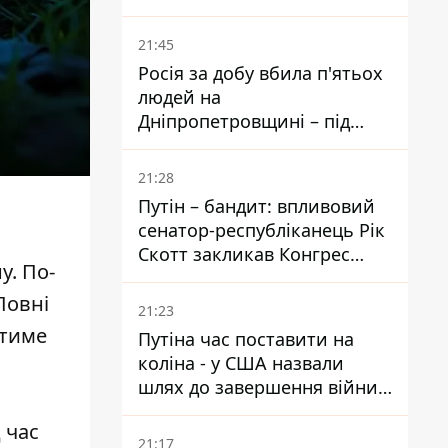
біль – він очолив народне
голосування
21:45
Росія за добу вбила п'ятьох
людей на
Дніпропетровщині – під
ударами опинилися п'ять
районів області
21:28
Путін – бандит: впливовий
сенатор-республіканець Рік
Скотт закликав Конгрес
у. По-
притягнути РФ до
відповідальності за війну в
Повні
21:23
Україні
атиме
Путіна час поставити на
коліна - у США назвали
шлях до завершення війни -
National Security Journal
 час
21:17