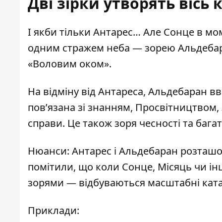
Дві зірки утворять вісь
І якби тільки Антарес… Але Сонце в мо
одним стражем неба — зорею Альдебара
«Воловим оком».
На відміну від Антареса, Альдебаран в
пов’язана зі знанням, Просвітництвом,
справи. Це також зоря чесності та баг
Нюанси: Антарес і Альдебаран розташо
помітили, що коли Сонце, Місяць чи і
зорями — відбуваються масштабні кат
Приклади: