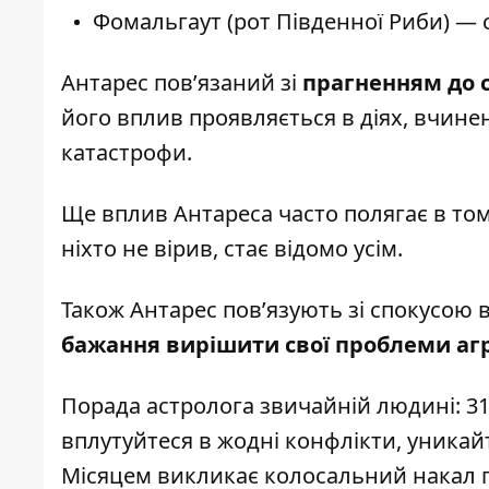
Фомальгаут (рот Південної Риби) — 
Антарес пов’язаний зі
прагненням до 
його вплив проявляється в діях, вчине
катастрофи.
Ще вплив Антареса часто полягає в то
ніхто не вірив, стає відомо усім.
Також Антарес пов’язують зі спокусою 
бажання вирішити свої проблеми аг
Порада астролога звичайній людині: 31
вплутуйтеся в жодні конфлікти, уникайт
Місяцем викликає колосальний накал п