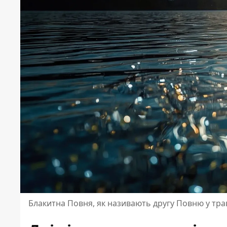
Блакитна Повня, як називають другу Повню у тра