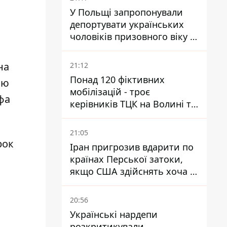
У Польщі запропонували
депортувати українських
чоловіків призовного віку -
кого це може торкнутися
на
21:12
Понад 120 фіктивних
ою
мобілізацій - троє
фа
керівників ТЦК на Волині та
Буковині отримали підозри
за фейкові звіти
21:05
рок
Іран пригрозив вдарити по
країнах Перської затоки,
якщо США здійснять хоча б
одну атаку - Reuters
20:56
Українські нардепи
розкритикували