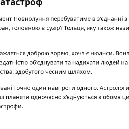
 катастроф
мент Повнолуння перебуватиме в з’єднанні з
н, головною в сузір’ї Тельця, яку також наз
важається доброю зорею, хоча є нюанси. Вон
 здатністю об’єднувати та надихати людей на
атства, здобутого чесним шляхом.
вані точно один навпроти одного. Астролог
нші планети одночасно з’єднуються з обома ц
астрофи.