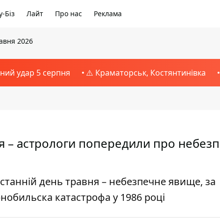
-Біз
Лайт
Про нас
Реклама
равня 2026
тний удар 5 серпня
⚠️ Краматорськ, Костянтинівка
я – астрологи попередили про небезп
станній день травня – небезпечне явище, за
нобильска катастрофа у 1986 році