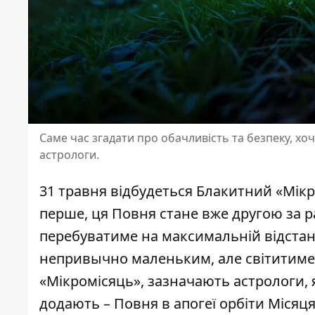
Саме час згадати про обачливість та безпеку, хо
астрологи.
31 травня відбудеться Блакитний «Мікр
перше, ця Повня стане вже другою за р
перебуватиме на максимальній відстані 
непривычно маленьким, але світитиме 
«Мікромісяць», зазначають астрологи,
додають – Повня в апогеї орбіти Місяця