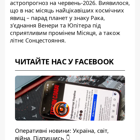
астропрогноз на червень-2026
. Виявилося,
що в нас місяць найцікавіших космічних
явищ – парад планет у знаку Рака,
зʼєднання Венери та Юпітера під
сприятливим промінем Місяця, а також
літнє Сонцестояння.
ЧИТАЙТЕ НАС У FACEBOOK
Оперативні новини: Україна, світ,
війна. Підпишись 👇