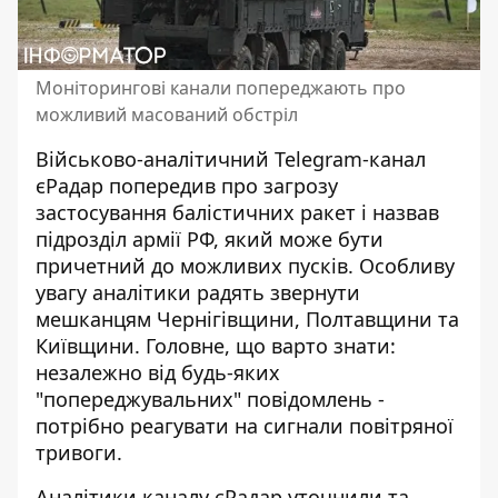
Моніторингові канали попереджають про
можливий масований обстріл
Військово-аналітичний Telegram-канал
єРадар
попередив про загрозу
застосування балістичних ракет і назвав
підрозділ армії РФ, який може бути
причетний до можливих пусків. Особливу
увагу аналітики радять звернути
мешканцям Чернігівщини, Полтавщини та
Київщини. Головне, що варто знати:
незалежно від будь-яких
"попереджувальних" повідомлень -
потрібно реагувати на сигнали повітряної
тривоги.
Аналітики
каналу єРадар
уточнили та