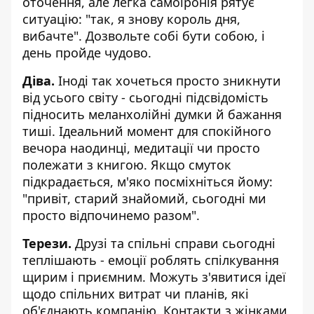
оточення, але легка самоіронія рятує
ситуацію: "так, я знову король дня,
вибачте". Дозвольте собі бути собою, і
день пройде чудово.
Діва.
Іноді так хочеться просто зникнути
від усього світу - сьогодні підсвідомість
підносить меланхолійні думки й бажання
тиші. Ідеальний момент для спокійного
вечора наодинці, медитації чи просто
полежати з книгою. Якщо смуток
підкрадається, м'яко посміхніться йому:
"привіт, старий знайомий, сьогодні ми
просто відпочинемо разом".
Терези.
Друзі та спільні справи сьогодні
теплішають - емоції роблять спілкування
щирим і приємним. Можуть з'явитися ідеї
щодо спільних витрат чи планів, які
об'єднають компанію. Контакти з жінками