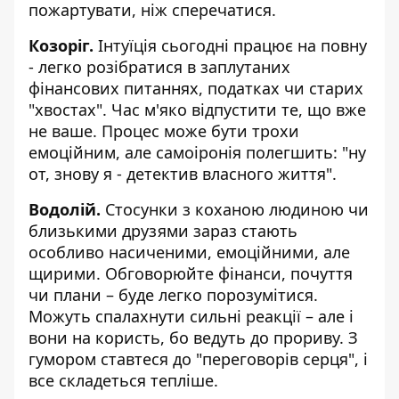
пожартувати, ніж сперечатися.
Козоріг.
Інтуїція сьогодні працює на повну
- легко розібратися в заплутаних
фінансових питаннях, податках чи старих
"хвостах". Час м'яко відпустити те, що вже
не ваше. Процес може бути трохи
емоційним, але самоіронія полегшить: "ну
от, знову я - детектив власного життя".
Водолій.
Стосунки з коханою людиною чи
близькими друзями зараз стають
особливо насиченими, емоційними, але
щирими. Обговорюйте фінанси, почуття
чи плани – буде легко порозумітися.
Можуть спалахнути сильні реакції – але і
вони на користь, бо ведуть до прориву. З
гумором ставтеся до "переговорів серця", і
все складеться тепліше.