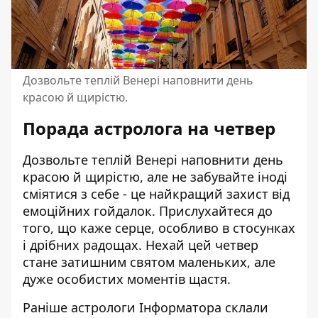
Дозвольте теплій Венері наповнити день
красою й щирістю.
Порада астролога на четвер
Дозвольте теплій Венері наповнити день
красою й щирістю, але не забувайте іноді
сміятися з себе - це найкращий захист від
емоційних гойдалок. Прислухайтеся до
того, що каже серце, особливо в стосунках
і дрібних радощах. Нехай цей четвер
стане затишним святом маленьких, але
дуже особистих моментів щастя.
Раніше астрологи Інформатора склали