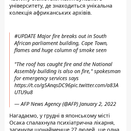
університету, де знаходиться унікальна
колекція африканських архівів.
#UPDATE
Major fire breaks out in South
African parliament building, Cape Town,
flames and huge column of smoke seen
"The roof has caught fire and the National
Assembly building is also on fire," spokesman
for emergency services says
https://t.co/g5AnqsDC96
pic.twitter.com/a83A
UTU9u8
— AFP News Agency (@AFP)
January 2, 2022
Нагадаємо, у
грудні в японському місті
Осака
спалахнула психіатрична лікарня
,
загинули щонайменше 27 людей, ще одна