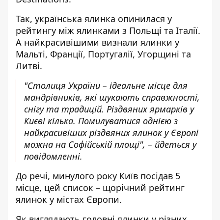
Так, українська ялинка опинилася у
рейтингу між ялинками з Польщі та Італії.
А найкрасивішими визнали ялинки у
Мальті, Франції, Португалії, Угорщині та
Литві.
"Столиця України – ідеальне місце для
мандрівників, які шукають справжності,
снігу та традицій. Різдвяних ярмарків у
Києві кілька. Помилуватися однією з
найкрасивіших різдвяних ялинок у Європі
можна на Софійській площі", – йдеться у
повідомленні.
До речі, минулого року Київ посідав 5
місце, цей список – щорічний рейтинг
ялинок у містах Європи.
Як виглядають головні ялинки
у різних