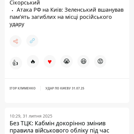
Сікорський
Атака РФ на Київ: Зеленський вшанував
пам'ять загиблих на місці російського
удару
♥
🔥
😭
😆
😡
👍
ІГОР КЛИМЕНКО
УДАР ПО КИЄВУ 31.07.25
10:29, 31 липня 2025
Без ТЦК: Кабмін докорінно змінив
правила військового обліку під час