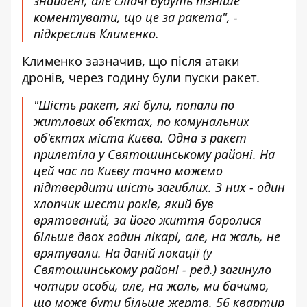
знайдені, але слідчі будуть пізніше
коментувати, що це за ракета", -
підкреслив Клименко.
Клименко зазначив, що після атаки
дронів, через годину були пуски ракет.
"Шість ракет, які були, попали по
житлових об'єктах, по комунальних
об'єктах міста Києва. Одна з ракет
прилетіла у Святошинському районі. На
цей час по Києву точно можемо
підтвердити шість загиблих. З них - один
хлопчик шести років, який був
врятований, за його життя боролися
більше двох годин лікарі, але, на жаль, не
врятували. На даній локації (у
Святошинському районі - ред.) загинуло
чотири особи, але, на жаль, ми бачимо,
що може бути більше жертв. 56 квартир