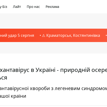
-Біз
Лайт
Про нас
Реклама
тний удар 5 серпня
⚠️ Краматорськ, Костянтинівка
антавірус в Україні - природній осер
ься
антавірусної хвороби з легеневим синдромом
ашої країни