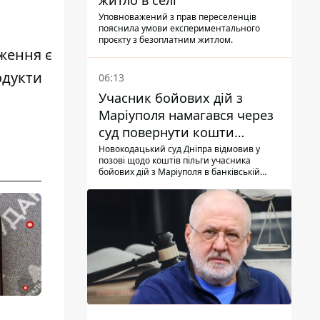
житло в селі
Уповноважений з прав переселенців
пояснила умови експериментального
проєкту з безоплатним житлом.
ження є
одукти
06:13
Учасник бойових дій з
Маріуполя намагався через
суд повернути кошти
субсидії з рахунку в
Новокодацький суд Дніпра відмовив у
позові щодо коштів пільги учасника
Ощадбанку - яким було
бойових дій з Маріуполя в банківській
рішення
установі