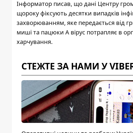
Інформатор писав, що дані Центру грома
щороку
фіксують десятки випадків інф
захворюванням, яке передається від г
миші та пацюки А вірус потрапляє в ор
харчування.
СТЕЖТЕ ЗА НАМИ У VIBE