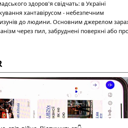
дського здоров'я свідчать: в Україні
ікування хантавірусом
- небезпечним
ризунів до людини. Основним джерелом зара
ганізм через пил, забруднені поверхні або пр
R