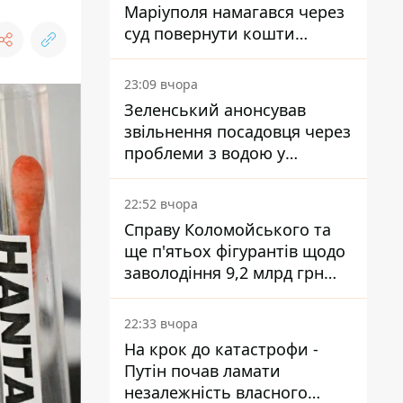
Маріуполя намагався через
суд повернути кошти
субсидії з рахунку в
Ощадбанку - яким було
23:09 вчора
рішення
Зеленський анонсував
звільнення посадовця через
проблеми з водою у
Марганці
22:52 вчора
Справу Коломойського та
ще п'ятьох фігурантів щодо
заволодіння 9,2 млрд грн
ПриватБанку скерували до
суду
22:33 вчора
На крок до катастрофи -
Путін почав ламати
незалежність власного