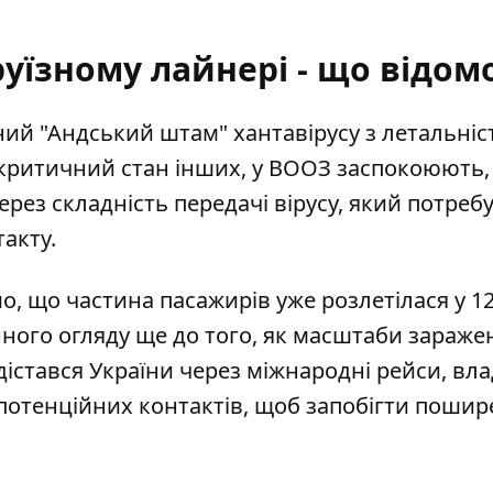
руїзному лайнері - що відом
сний "Андський штам" хантавірусу
з летальніс
 критичний стан інших, у ВООЗ заспокоюють,
рез складність передачі вірусу, який потреб
акту.
мо, що
частина пасажирів уже розлетілася у 12
ного огляду ще до того, як масштаби зараже
дістався України через міжнародні рейси, вл
 потенційних контактів, щоб запобігти поши