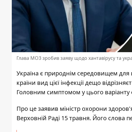
Глава МОЗ зробив заяву щодо хантавірусу та укра
Україна є природнім середовищем для ци
країни
вид цієї інфекції дещо відрізняє
Головним симптомом у цього варіанту
Про це
заявив міністр охорони здоров'
Верховній Раді 15 травня. Його слова п