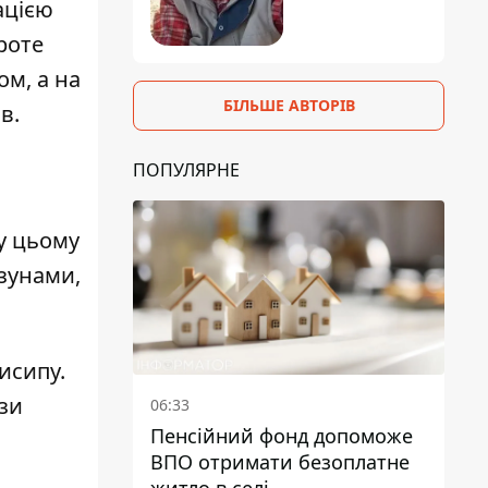
ацією
роте
м, а на
БІЛЬШЕ АВТОРІВ
в.
ПОПУЛЯРНЕ
у цьому
изунами,
исипу.
зи
06:33
Пенсійний фонд допоможе
ВПО отримати безоплатне