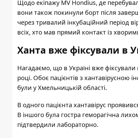
Щодо екіпажу MV Hondius, де
перебувал
вони також покинули борт після заверш
через тривалий інкубаційний період в
всіх, хто мав прямий контакт із хворим
Ханта вже фіксували в У
Нагадаємо, що
в Україні вже фіксували
році. Обоє пацієнтів з хантавірусною 
були у Хмельницькій області.
В одного пацієнта хантавірус проявивс
В іншого була гостра геморагічна лих
підтвердили лабораторно.