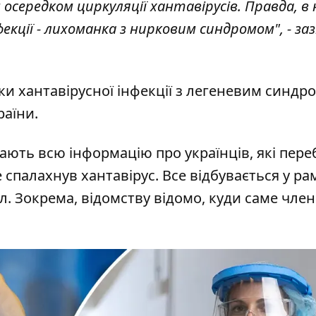
осередком циркуляції хантавірусів. Правда, в 
кції - лихоманка з нирковим синдромом", - за
ки хантавірусної інфекції з легеневим синдр
раїни.
мають всю інформацію про українців, які пер
е спалахнув хантавірус. Все відбувається у ра
. Зокрема, відомству відомо, куди саме чле