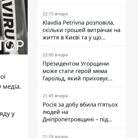
Центробанку, змусивши
знизити базову ставку
22:15 вчора
Klavdia Petrivna розповіла,
скільки грошей витрачає на
життя в Києві та у що
вкладає мільйони
22:00 вчора
Президентом Угорщини
може стати герой мема
ої
Гарольд, який приховує
біль – він очолив народне
 медіа.
голосування
21:45 вчора
Росія за добу вбила п'ятьох
людей на
яду у
Дніпропетровщині – під
ударами опинилися п'ять
районів області
21:28 вчора