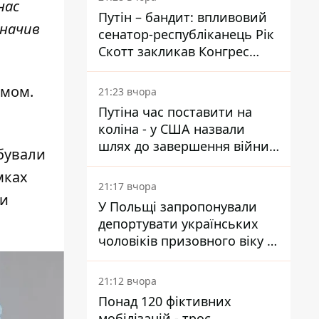
нас
Путін – бандит: впливовий
значив
сенатор-республіканець Рік
Скотт закликав Конгрес
притягнути РФ до
відповідальності за війну в
омом.
21:23 вчора
Україні
Путіна час поставити на
коліна - у США назвали
шлях до завершення війни -
ебували
National Security Journal
мках
21:17 вчора
ни
У Польщі запропонували
депортувати українських
чоловіків призовного віку -
кого це може торкнутися
21:12 вчора
Понад 120 фіктивних
мобілізацій - троє