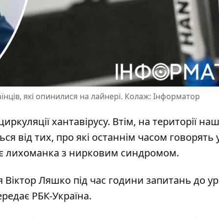
їнців, які опинилися на лайнері. Колаж: Інформатор
ркуляції хантавірусу. Втім, на території наш
ться
від тих, про які останнім часом говорять у
 є лихоманка з нирковим синдромом.
я Віктор Ляшко
під час години запитань до ур
ередає РБК-Україна.