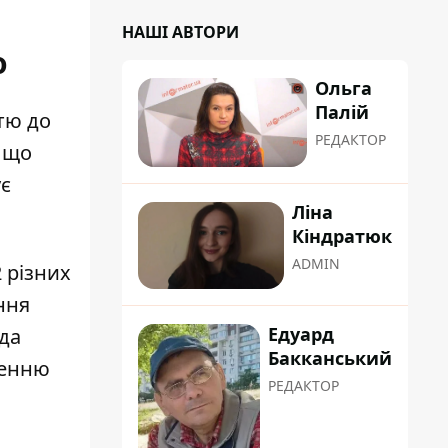
НАШІ АВТОРИ
о
Ольга
Палій
тю до
РЕДАКТОР
 що
ує
Ліна
Кіндратюк
ADMIN
 різних
ння
Едуард
ада
Бакканський
ренню
РЕДАКТОР