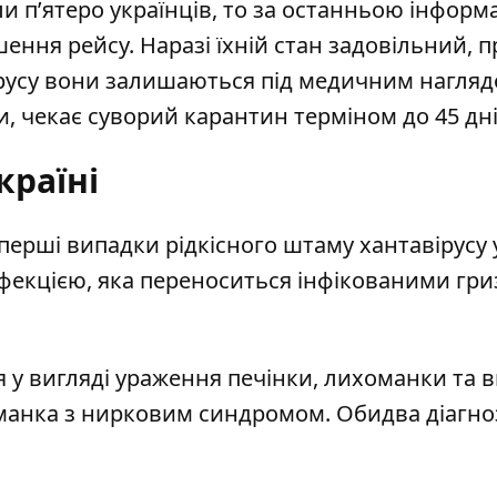
и п’ятеро українців
, то за останньою інформ
ення рейсу. Наразі їхній стан задовільний, п
ірусу вони залишаються під медичним наглядо
и, чекає суворий карантин терміном до 45 дні
країні
 перші випадки рідкісного штаму хантавірусу
інфекцією, яка переноситься інфікованими гр
я у вигляді ураження печінки, лихоманки та в
оманка з нирковим синдромом. Обидва діагно