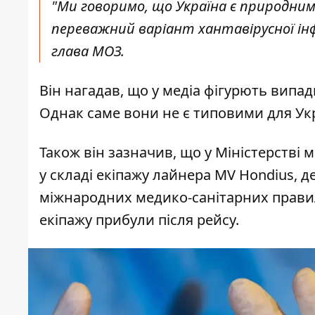
"Ми говоримо, що Україна є природним 
переважний варіант хантавірусної інфе
глава МОЗ.
Він нагадав, що у медіа фігурють випад
Однак саме вони не є типовими для Ук
Також він зазначив, що у Міністерстві 
у складі екіпажу лайнера MV Hondius, д
міжнародних медико-санітарних правил
екіпажу прибули після рейсу.