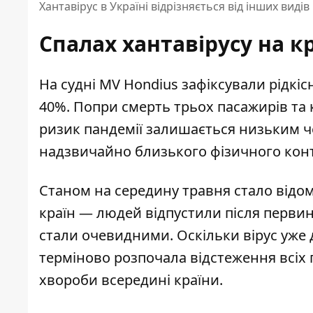
Хантавірус в Україні відрізняється від інших видів
Спалах хантавірусу на к
На судні MV Hondius
зафіксували рідкі
40%. Попри смерть трьох пасажирів та
ризик пандемії залишається низьким че
надзвичайно близького фізичного конт
Станом на середину травня стало відо
країн
— людей відпустили після первин
стали очевидними. Оскільки вірус уже 
терміново розпочала відстеження всіх
хвороби всередині країни.