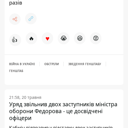
разів
♥
🔥
😭
😆
😡
👍
ВІЙНА В УКРАЇНІ
ОБСТРІЛИ
ЗВЕДЕННЯ ГЕНШТАБУ
ГЕНШТАБ
21:58, 20 травня
Уряд звільнив двох заступників міністра
оборони Федорова - це досвідчені
офіцери
Кабмін відправив у відставку двох заступників