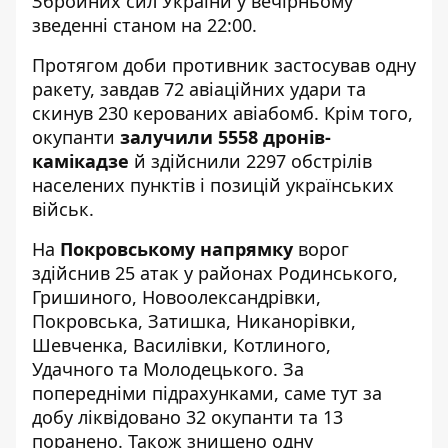
Збройних сил України
у вечірньому
зведенні станом на 22:00.
Протягом доби противник застосував одну
ракету, завдав 72 авіаційних удари та
скинув 230 керованих авіабомб. Крім того,
окупанти
залучили 5558 дронів-
камікадзе
й здійснили 2297 обстрілів
населених пунктів і позицій українських
військ.
На
Покровському напрямку
ворог
здійснив 25 атак у районах Родинського,
Гришиного, Новоолександрівки,
Покровська, Затишка, Никанорівки,
Шевченка, Василівки, Котлиного,
Удачного та Молодецького. За
попередніми підрахунками, саме тут за
добу ліквідовано 32 окупанти та 13
поранено. Також знищено одну