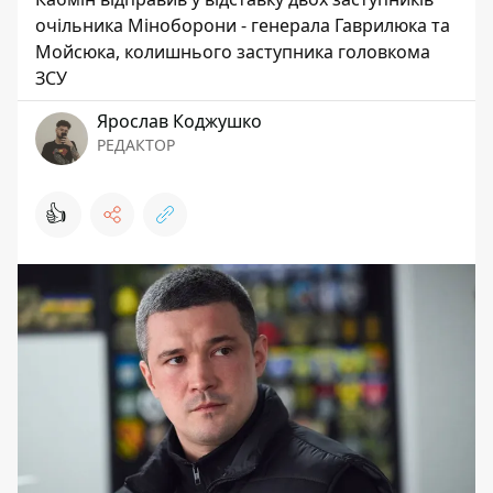
очільника Міноборони - генерала Гаврилюка та
Мойсюка, колишнього заступника головкома
ЗСУ
Ярослав Коджушко
РЕДАКТОР
👍