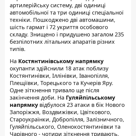
артилерійську систему, дві одиниці
автомобільної та три одиниці спеціальної
техніки. Пошкоджено дві автомашини,
шість гармат і 72 укриття особового
складу. Знищено і придушено загалом 235
безпілотних літальних апаратів різних
типів.
На
Костянтинівському напрямку
окупанти здійснили 18 атак поблизу
Костянтинівки, Іллінівки, Іванопілля,
Плещіївки, Торецького та Кучерів Яру.
Одне зіткнення тривало ще після
закінчення доби. На
Гуляйпільському
напрямку
відбулося 23 атаки в бік Нового
Запоріжжя, Воздвижівки, Цвіткового,
Староукраїнки, Добропілля, Залізничного,
Гуляйпільського, Оленокостянтинівки та
Чарівного - чотири зіткнення тривають.