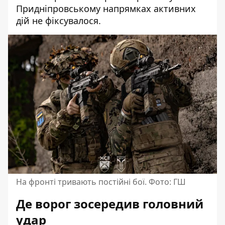
Придніпровському напрямках активних
дій не фіксувалося.
На фронті тривають постійні бої. Фото: ГШ
Де ворог зосередив головний
удар