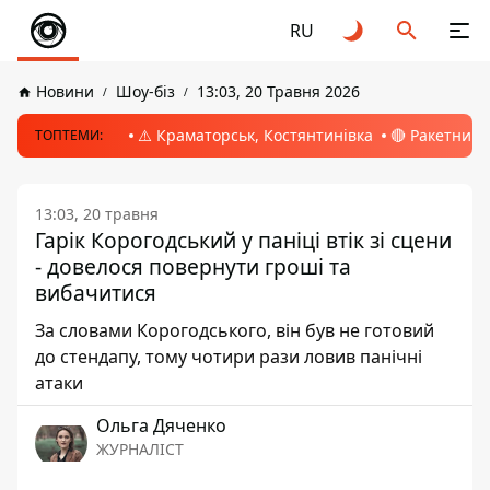
RU
Новини
Шоу-біз
13:03, 20 Травня 2026
⚠️ Краматорськ, Костянтинівка
🔴 Ракетний 
ТОПТЕМИ:
13:03, 20 травня
Гарік Корогодський у паніці втік зі сцени
- довелося повернути гроші та
вибачитися
За словами Корогодського, він був не готовий
до стендапу, тому чотири рази ловив панічні
атаки
Ольга Дяченко
ЖУРНАЛІСТ