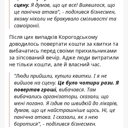
сцену.
Я думав, що це все! Виявилося, що
це панічна атака", - поділився бізнесмен,
якому ніколи не бракувало сміливості та
самоіронії.
Після цих випадків Корогодському
доводилось повертати кошти за квитки та
вибачатись перед своїми прихильниками
за зіпсований вечір. Адже люди витратили
не тільки кошти, але й власний час.
"Люди прийшли, купили квитки. І я не
вийшов на сцену.
Це було чотири рази. Я
повертав гроші,
вибачався. Там
вибачались організатори, сказали, що
мені погано. Я їздив по швидкій до лікарів,
думав, що це найстрашніше щось. Ні, це
панічна атака. І сказали, як з нею
боротися", - поділився бізнесмен.