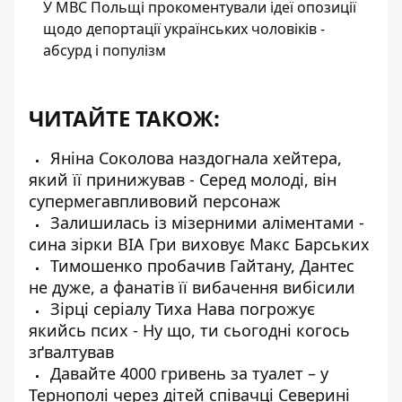
У МВС Польщі прокоментували ідеї опозиції
щодо депортації українських чоловіків -
абсурд і популізм
ЧИТАЙТЕ ТАКОЖ:
Яніна Соколова наздогнала хейтера,
який її принижував - Серед молоді, він
супермегавпливовий персонаж
Залишилась із мізерними аліментами -
сина зірки ВІА Гри виховує Макс Барських
Тимошенко пробачив Гайтану, Дантес
не дуже, а фанатів її вибачення вибісили
Зірці серіалу Тиха Нава погрожує
якийсь псих - Ну що, ти сьогодні когось
зґвалтував
Давайте 4000 гривень за туалет – у
Тернополі через дітей співачці Северині