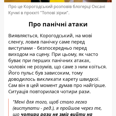
Про це Корогодський розповів блогерці Оксані
Кучмі в проєкті "Топові зірки".
Про панічні атаки
Виявляється, Корогодський, на мові
сленгу, ловив панічку саме перед
виступами - безпосередньо перед
виходом на сцену. При цьому, як часто
буває при перших панічних атаках,
чоловік не розумів, що саме з ним коїться.
Його пульс був зависоким, тому
доводилось викликати карету швидкої.
Сам він в цей момент думав про найгірше.
Ситуація повторилася чотири рази.
"Мені для того, щоб стало легко
(виступати - ред.),
я пройшов через те,
що
чотири рази не зміг вийти на