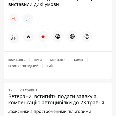
виставили дикі умови
♥
🔥
😭
😆
😡
👍
ШОУ-БІЗНЕС
ЗІРКИ
БІЗНЕСМЕН
КОМІК
ГАРИК КОРОГОДСКИЙ
КИЇВ
12:59, 20 травня
Ветерани, встигніть подати заявку а
компенсацію автоцивілки до 23 травня
Захисники з простроченими пільговими