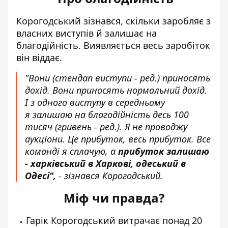
Корогодський зізнався, скільки заробляє з
власних виступів й залишає на
благодійність. Виявляється весь заробіток
він віддає.
"Вони
(стендап виступи - ред.)
приносять
дохід. Вони приносять нормальний дохід.
І з одного виступу в середньому
я залишаю на благодійність десь 100
тисяч
(гривень - ред.).
Я не проводжу
аукціони. Це прибуток, весь прибуток. Все
команді я сплачую, а
прибуток залишаю
- харківський в Харкові, одеський в
Одесі",
- зізнався Корогодський.
Міф чи правда?
Гарік Корогодський витрачає понад 20