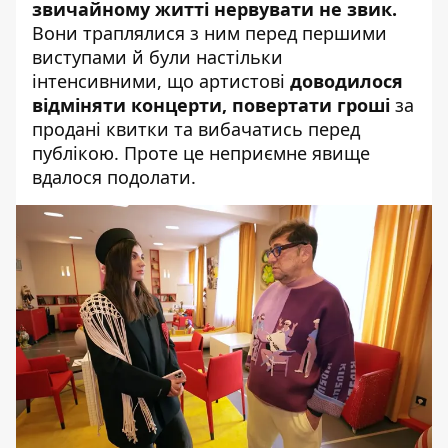
звичайному житті нервувати не звик.
Вони траплялися з ним перед першими
виступами й були настільки
інтенсивними, що артистові
доводилося
відміняти концерти, повертати гроші
за
продані квитки та вибачатись перед
публікою. Проте це неприємне явище
вдалося подолати.