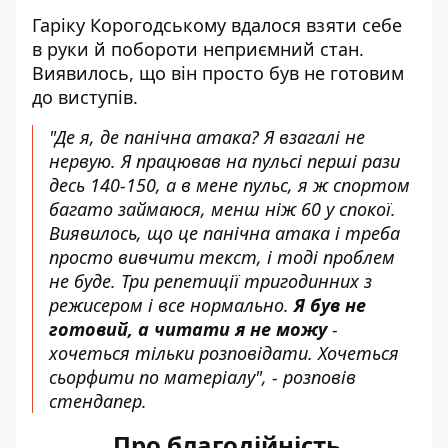
Гаріку Корогодському вдалося взяти себе
в руки й побороти неприємний стан.
Виявилось, що він просто був не готовим
до виступів.
"Де я, де панічна атака? Я взагалі не
нервую. Я працював на пульсі перші рази
десь 140-150, а в мене пульс, я ж спортом
багато займаюся, менш ніж 60 у спокої.
Виявилось, що це панічна атака і треба
просто вивчити текст, і тоді проблем
не буде. Три репетиції тригодинних з
режисером і все нормально.
Я був не
готовий, а читати я не можу
-
хочеться тільки розповідати. Хочеться
сьорфити по матеріалу", - розповів
стендапер.
Про благодійність