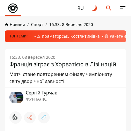
RU
Новини
Спорт
16:33, 8 Вересня 2020
⚠️ Краматорськ, Костянтинівка
🔴 Ракетний 
ТОПТЕМИ:
16:33, 08 вересня 2020
Франція зіграє з Хорватією в Лізі націй
Матч стане повторенням фіналу чемпіонату
світу дворічної давності.
Сергій Турчак
ЖУРНАЛІСТ
👍