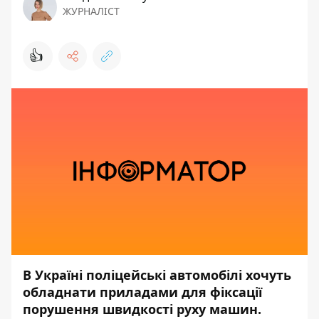
ЖУРНАЛІСТ
👍
В Україні поліцейські автомобілі хочуть
обладнати приладами для фіксації
порушення швидкості руху машин.