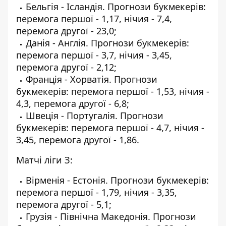
Бельгія - Ісландія. Прогнози букмекерів:
перемога першої - 1,17, нічия - 7,4,
перемога другої - 23,0;
Данія - Англія. Прогнози букмекерів:
перемога першої - 3,7, нічия - 3,45,
перемога другої - 2,12;
Франція - Хорватія. Прогнози
букмекерів: перемога першої - 1,53, нічия -
4,3, перемога другої - 6,8;
Швеція - Португалія. Прогнози
букмекерів: перемога першої - 4,7, нічия -
3,45, перемога другої - 1,86.
Матчі ліги З:
Вірменія - Естонія. Прогнози букмекерів:
перемога першої - 1,79, нічия - 3,35,
перемога другої - 5,1;
Грузія - Північна Македонія. Прогнози