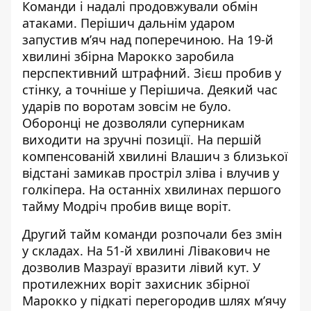
Команди і надалі продовжували обмін
атаками. Перішич дальнім ударом
запустив м’яч над поперечиною. На 19-й
хвилині збірна Марокко заробила
перспективний штрафний. Зієш пробив у
стінку, а точніше у Перішича. Деякий час
ударів по воротам зовсім не було.
Оборонці не дозволяли суперникам
виходити на зручні позиції. На першій
компенсованій хвилині Влашич з близької
відстані замикав простріл зліва і влучив у
голкіпера. На останніх хвилинах першого
тайму Модріч пробив вище воріт.
Другий тайм команди розпочали без змін
у складах. На 51-й хвилині Лівакович не
дозволив Мазрауї вразити лівий кут. У
протилежних воріт захисник збірної
Марокко у підкаті перегородив шлях м’ячу