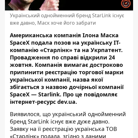
Український однойменний бренд StarLink існує
вже давно, Маск хоче його забрати
Американська компанія Ілона Маска
SpaceX подала позов на українську IT-
компанію «Старлінк» та на Укрпатент.
Провадження по справі відкрили 24
жовтня. Компанія вимагає достроково
припинити реєстрацію торгової марки
української компанії,
назва якої
збігається з назвою дочірньої компанії
SpaceX — Starlink
. Про це повідомляє
інтернет-ресурс
dev.ua
.
Виявилося, що український однойменний
бренд StarLink існує вже дуже давно.
Заявку на її реєстрацію українська ТОВ
«Старлінк» подала, згідно з даними