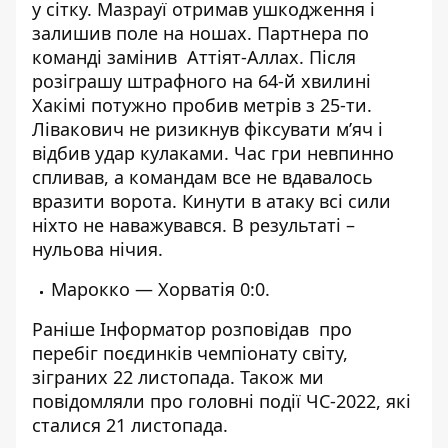
у сітку. Мазрауї отримав ушкодження і
залишив поле на ношах. Партнера по
команді замінив Аттіят-Аллах. Після
розіграшу штрафного на 64-й хвилині
Хакімі потужно пробив метрів з 25-ти.
Лівакович не ризикнув фіксувати м’яч і
відбив удар кулаками. Час гри невпинно
спливав, а командам все не вдавалось
вразити ворота. Кинути в атаку всі сили
ніхто не наважувався. В результаті –
нульова нічия.
Марокко — Хорватія 0:0.
Раніше
Інформатор
розповідав про
перебіг
поєдинків
чемпіонату світу
,
зіграних
22 листопада
. Також ми
повідомляли про головні події ЧС-2022, які
сталися
21 листопада
.