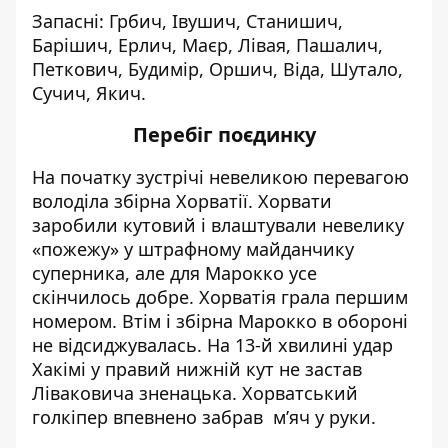
Запасні: Грбич, Івушич, Станишич,
Барішич, Ерлич, Маєр, Лівая, Пашалич,
Петкович, Будимір, Оршич, Віда, Шутало,
Сучич, Якич.
Перебіг поєдинку
На початку зустрічі невеликою перевагою
володіла збірна Хорватії. Хорвати
заробили кутовий і влаштували невелику
«пожежу» у штрафному майданчику
суперника, але для Марокко усе
скінчилось добре. Хорватія грала першим
номером. Втім і збірна Марокко в обороні
не відсиджувалась. На 13-й хвилині удар
Хакімі у правий нижній кут не застав
Ліваковича зненацька. Хорватський
голкіпер впевнено забрав м’яч у руки.