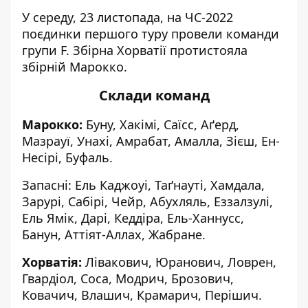
У середу, 23 листопада, на ЧС-2022
поєдинки першого туру провели команди
групи F. Збірна Хорватії протистояла
збірній Марокко.
Склади команд
Марокко:
Буну, Хакімі, Саїсс, Аґерд,
Мазрауї, Унахі, Амрабат, Амалла, Зієш, Ен-
Несірі, Буфаль.
Запасні: Ель Каджоуі, Таґнауті, Хамдала,
Зарурі, Сабірі, Чейр, Абухляль, Еззалзулі,
Ель Ямік, Дарі, Кеддіра, Ель-Ханнусс,
Банун, Аттіят-Аллах, Жабране.
Хорватія:
Лівакович, Юранович, Ловрен,
Гвардіол, Соса, Модрич, Брозович,
Ковачич, Влашич, Крамарич, Перішич.