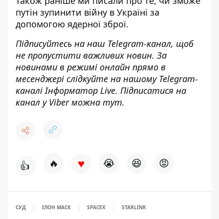
Також раніше ми писали про те,
чи зможе
путін зупинити війну в Україні за
допомогою ядерної зброї
.
Підписуйтесь на наш
Telegram-канал
, щоб
не пропустити важливих новин. За
новинами в режимі онлайн прямо в
месенджері слідкуйте на нашому Telegram-
каналі
Інформатор Live
. Підписатися на
канал у Viber можна
тут
.
♥
🔥
😭
😆
😡
👍
СУД
ІЛОН МАСК
SPACEX
STARLINK