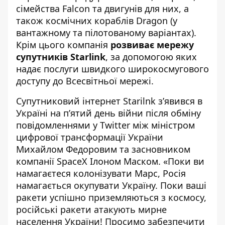
сімейства Falcon та двигунів для них, а
також космічних кораблів Dragon (у
вантажному та пілотованому варіантах).
Крім цього компанія
розвиває мережу
супутників Starlink
, за допомогою яких
надає послуги швидкого широкосмугового
доступу до Всесвітньої мережі.
Супутниковий інтернет
Starilnk
з’явився в
Україні на п’ятий день війни після обміну
повідомленнями у Twitter між міністром
цифрової трансформації України
Михайлом Федоровим та засновником
компанії SpaceX Ілоном Маском. «Поки ви
намагаєтеся колонізувати Марс, Росія
намагається окупувати Україну. Поки ваші
ракети успішно приземляються з космосу,
російські ракети атакують мирне
населення України! Просимо забезпечити