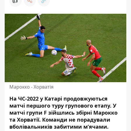
👍
Марокко - Хорватія
На ЧС-2022 у Катарі продовжуються
матчі першого туру групового етапу
. У
матчі групи
F
зійшлись
збірні Марокко
та Хорватії
. Команди не порадували
вболівальників забитими
м’ячами
.