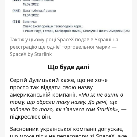
Також у цьому році SpaceX подав в Україні на
реєстрацію ще однієї торговельної марки —
SpaceX by Starlink
Що буде далі
Сергій Дулицький каже, що не хоче
просто так віддати свою назву
американській компанії.
«Ми ж не винні в
тому, що обрали таку назву. До речі, ще
задовго до того, як з’явився сам Starlink»
, —
підкреслює він.
Засновник української компанії допускає,
що може піти на переговори зі SpaceX, але