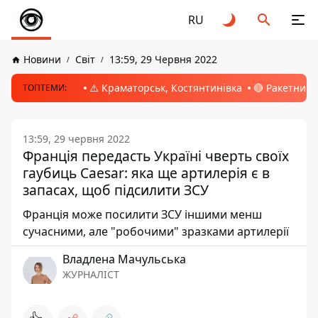
RU
Новини
Світ
13:59, 29 Червня 2022
⚠️ Краматорськ, Костянтинівка
🔴 Ракетний 
ТОПТЕМИ:
13:59, 29 червня 2022
Франція передасть Україні чверть своїх
гаубиць Caesar: яка ще артилерія є в
запасах, щоб підсилити ЗСУ
Франція може посилити ЗСУ іншими менш
сучасними, але "робочими" зразками артилерії
Владлена Мачульська
ЖУРНАЛІСТ