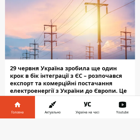
29 червня Україна зробила ще один
крок в бік інтеграції з ЄС – розпочався
експорт та комерційні постачання
електроенергії з України до Європи. Це
стало можливим завдяки багаторічній
роботі українських енергетиків та
дипломатів.
Головна
Актуально
Україна на часі
Youtube
Інформатор у
Інформатор
розповідає, що зміниться для
Завантажити
телефоні
👉
українських та європейських споживачів.