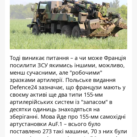
Тоді виникає питання – а чи може Франція
посилити ЗСУ якимись іншими, можливо,
менш сучасними, але "робочими"
зразками артилерії. Польське видання
Defence24
зазначає, що французи мають у
своєму активі ще два типи 155-мм
артилерійських систем із "запасом" в
десятки одиниць знаходяться на
зберіганні. Мова йде про 155-мм самохідні
артустановки AuF.1 – всього було
поставлено 273 такі машини, 70 з них були