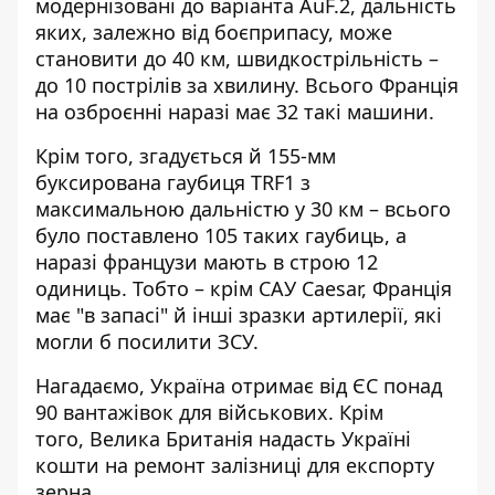
модернізовані до варіанта AuF.2, дальність
яких, залежно від боєприпасу, може
становити до 40 км, швидкострільність –
до 10 пострілів за хвилину. Всього Франція
на озброєнні наразі має 32 такі машини.
Крім того, згадується й 155-мм
буксирована гаубиця TRF1 з
максимальною дальністю у 30 км – всього
було поставлено 105 таких гаубиць, а
наразі французи мають в строю 12
одиниць. Тобто – крім САУ Caesar, Франція
має "в запасі" й інші зразки артилерії, які
могли б посилити ЗСУ.
Нагадаємо, Україна
отримає від ЄС понад
90 вантажівок
для військових. Крім
того, Велика Британія
надасть Україні
кошти на ремонт залізниці для експорту
зерна
.