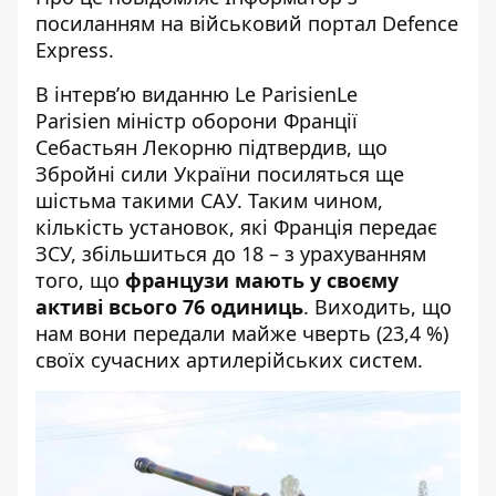
посиланням на військовий портал
Defence
Express
.
В інтерв’ю виданню
Le Parisien
Le
Parisien
міністр оборони Франції
Себастьян Лекорню підтвердив, що
Збройні сили України посиляться ще
шістьма такими САУ. Таким чином,
кількість установок, які Франція передає
ЗСУ, збільшиться до 18 – з урахуванням
того, що
французи мають у своєму
активі всього 76 одиниць
. Виходить, що
нам вони передали майже чверть (23,4 %)
своїх сучасних артилерійських систем.