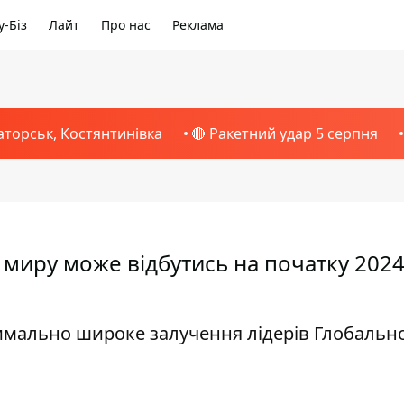
-Біз
Лайт
Про нас
Реклама
аторськ, Костянтинівка
🔴 Ракетний удар 5 серпня
 миру може відбутись на початку 2024
имально широке залучення лідерів Глобальн