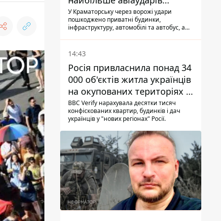
найбільше авіаударів
КАБ-250
У Краматорську через ворожі удари
пошкоджено приватні будинки,
інфраструктуру, автомобілі та автобус, а
загалом за добу на Донеччині загинула
одна людина і ще 15 отримали поранення
14:43
Росія привласнила понад 34
000 об'єктів житла українців
на окупованих територіях -
розслідування BBC
BBC Verify нарахувала десятки тисяч
конфіскованих квартир, будинків і дач
українців у "нових регіонах" Росії.