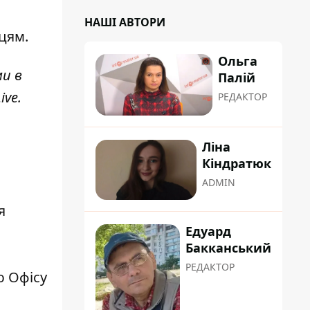
НАШІ АВТОРИ
цям.
Ольга
ми в
Палій
ive
.
РЕДАКТОР
Ліна
Кіндратюк
ADMIN
я
Едуард
Бакканський
РЕДАКТОР
ю Офісу