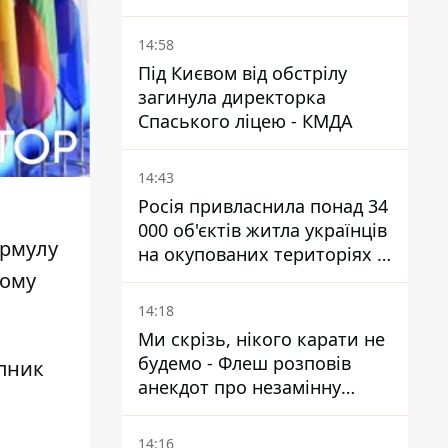
КАБ-250
14:58
Під Києвом від обстрілу
загинула директорка
Спаського ліцею - КМДА
14:43
Росія привласнила понад 34
000 об'єктів житла українців
ормулу
на окупованих територіях -
розслідування BBC
тому
14:18
Ми скрізь, нікого карати не
будемо - Флеш розповів
упник
анекдот про незамінну
роботу зв’язківців на фронті
14:16