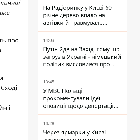
ктичної
На Радіоринку у Києві 60-
 вже
річне дерево впало на
автівки й травмувало
людину - подробиці
ть про
14:03
Путін йде на Захід, тому що
о
загруз в Україні - німецький
політик висловився про
плани РФ
ої
13:45
 Сході
У МВС Польщі
прокоментували ідеї
опозиції щодо депортації
йн і
українських чоловіків -
абсурд і популізм
13:28
Через ярмарки у Києві
змінили маршрути сім