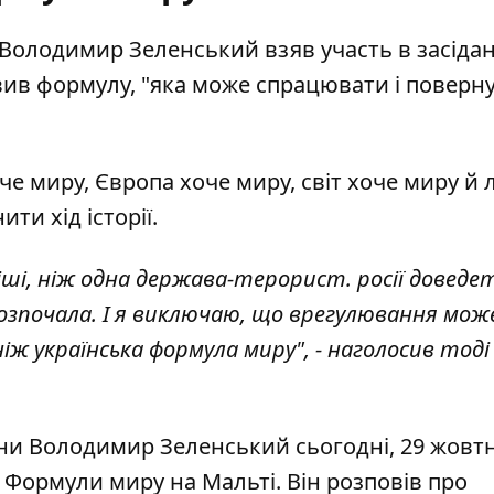
Володимир Зеленський
взяв участь в засідан
вив формулу, "яка може спрацювати і поверн
оче миру, Європа хоче миру, світ хоче миру й
ти хід історії.
ші, ніж одна держава-терорист. росії доведе
 розпочала. І я виключаю, що врегулювання мож
 ніж українська формула миру", - наголосив тоді
ни Володимир Зеленський сьогодні, 29 жовтн
о Формули миру
на Мальті. Він розповів про