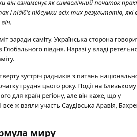
ьки він ознаменує як символічний початок пра
так і підіб'є підсумки всіх тих результатів, які
він.
аміт заради саміту. Українська сторона говори
Глобального півдня. Наразі у владі ретельн
міту.
тверту зустріч радників з питань національн
чатку грудня цього року. Події на Близькому
о для країн регіону, але він каже, що у
все ж взяли участь Саудівська Аравія, Бахре
рмула миру