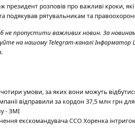
ож президент розповів про важливі кроки, які
 та подякував рятувальникам та правоохорон
об не пропустити важливих новин. За новина
куйте на нашому Telegram-каналі
Інформатор L
т
.
 чотири умови, за яких вони можуть відбутис
панії відправили за кордон 37,5 млн грн для
у - ЗМІ
ьнення екскомандувача ССО Хоренка інтриго