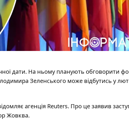
чної дати. На
ньому планують обговорити ф
Володимира Зеленського може відбутись у лю
відомляє агенція
Reuters. Про це заявив заст
ор Жовква.