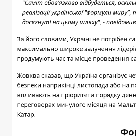
"Саміт обов'язково відбудеться, оскіл
реалізації української "формули миру", 
досягнуті на цьому шляху", - повідомив 
За його словами, Україні не потрібен с
максимально широке залучення лідерів 
продумують час та місце проведення са
Жовква сказав, що Україна організує че
безпеки наприкінці листопада або на по
впливають на пріоритети порядку денног
переговорах минулого місяця на Мальті 
Катар.
Фо