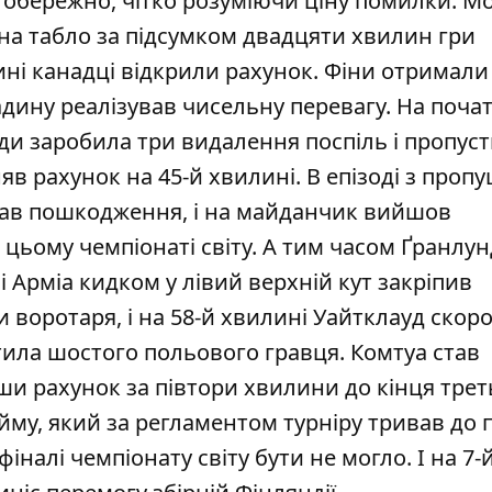
обережно, чітко розуміючи ціну помилки. М
і на табло за підсумком двадцяти хвилин гри
ині канадці відкрили рахунок. Фіни отримали
адину реалізував чисельну перевагу. На поча
ди заробила три видалення поспіль і пропус
вняв рахунок на 45-й хвилині. В епізоді з про
мав пошкодження, і на майданчик вийшов
 цьому чемпіонаті світу. А тим часом Ґранлун
і Арміа кидком у лівий верхній кут закріпив
ли воротаря, і на 58-й хвилині Уайтклауд скор
тила шостого польового гравця. Комтуа став
вши рахунок за півтори хвилини до кінця трет
йму, який за регламентом турніру тривав до 
фіналі чемпіонату світу бути не могло. І на 7-