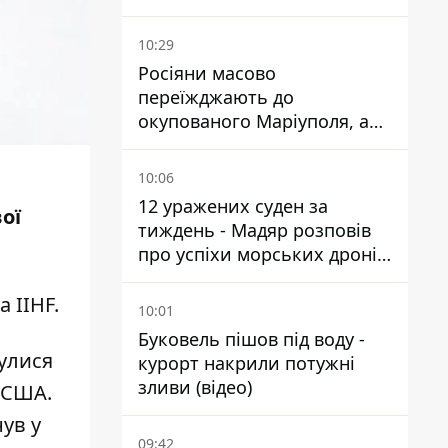
знаменитості
10:29
Росіяни масово
переїжджають до
окупованого Маріуполя, а
місцевих залишають без
житла
10:06
12 уражених суден за
ої
тиждень - Мадяр розповів
про успіхи морських дронів
у Чорному та Азовському
морях
на
IIHF
.
10:01
Буковель пішов під воду -
булися
курорт накрили потужні
зливи (відео)
а США.
ув у
09:42