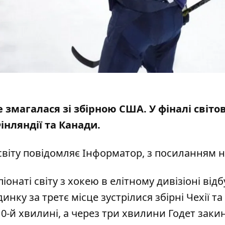
е змагалася зі збірною США. У фіналі світов
Фінляндії та Канади.
світу повідомляє
Інформатор
, з посиланням 
піонаті світу з хокею в елітному дивізіоні від
динку за третє місце зустрілися збірні Чехії т
0-й хвилині, а через три хвилини Годет закин