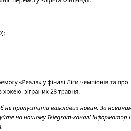
ніс перемогу збірній Фінляндії.
);
емогу «Реала» у
фіналі Ліги чемпіонів
та про
 з хокею
, зіграних 28 травня.
об не пропустити важливих новин. За новина
куйте на нашому Telegram-каналі
Інформатор L
т
.