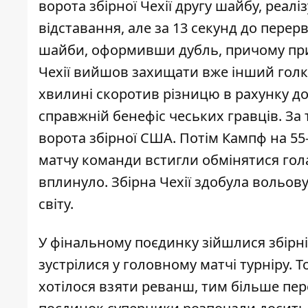
ворота збірної Чехії другу шайбу, реал
відставання, але за 13 секунд до пере
шайби, оформивши дубль, причому при г
Чехії вийшов захищати вже інший голкі
хвилині скоротив різницю в рахунку до 
справжній бенефіс чеських гравців. За
ворота збірної США. Потім Кампф на 55-
матчу команди встигли обмінятися гола
вплинуло. Збірна Чехії здобула вольов
світу.
У фінальному поєдинку зійшлися збірні 
зустрілися у головному матчі турніру. Т
хотілося взяти реванш, тим більше пер