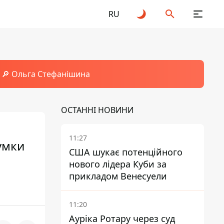
RU
🔎 Ольга Стефанішина
ОСТАННІ НОВИНИ
11:27
умки
США шукає потенційного
нового лідера Куби за
прикладом Венесуели
11:20
Ауріка Ротару через суд