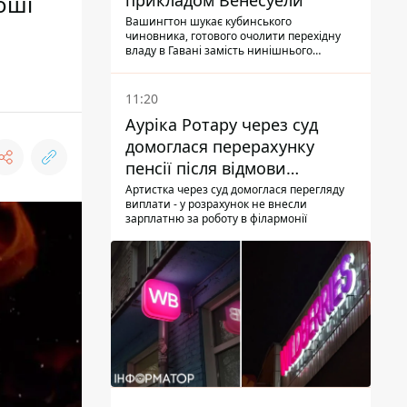
оші
прикладом Венесуели
Вашингтон шукає кубинського
чиновника, готового очолити перехідну
владу в Гавані замість нинішнього
керівництва
11:20
Ауріка Ротару через суд
домоглася перерахунку
пенсії після відмови
Пенсійного фонду
Артистка через суд домоглася перегляду
виплати - у розрахунок не внесли
зарплатню за роботу в філармонії