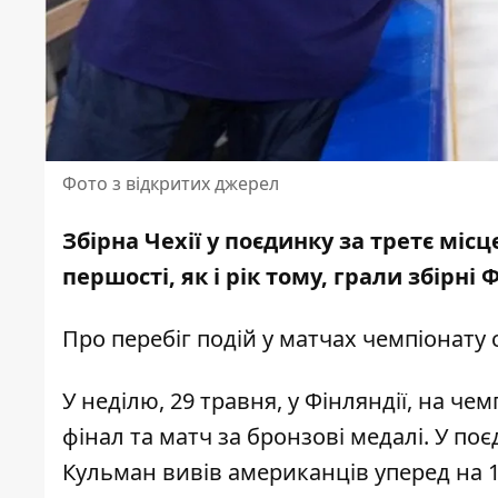
Фото з відкритих джерел
Збірна Чехії у поєдинку за третє місц
першості, як і рік тому, грали збірні 
Про перебіг подій у матчах чемпіонату 
У неділю, 29 травня, у Фінляндії, на чем
фінал та матч за бронзові медалі. У поє
Кульман вивів американців уперед на 1