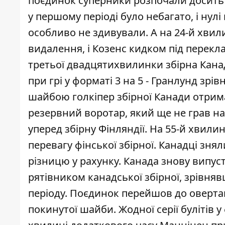
поєдинок суперники розпочали досить 
у першому періоді було небагато, і нул
особливо не здивували. А на 24-й хвил
видалення, і Козенс кидком під перекл
третьої двадцятихвилинки збірна Кана
при грі у форматі 3 на 5 - Гранлунд зрі
шайбою голкіпер збірної Канади отри
резервний воротар, який ще не грав на
уперед збірну Фінляндії. На 55-й хвилин
перевагу фінської збірної. Канадці зня
різницю у рахунку. Канада знову випус
рятівником канадської збірної, зрівня
періоду. Поєдинок перейшов до оверта
покинутої шайби. Жодної серії булітів у 