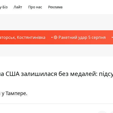
-Біз
Лайт
Про нас
Реклама
аторськ, Костянтинівка
🔴 Ракетний удар 5 серпня
рна США залишилася без медалей: підс
 у Тампере.