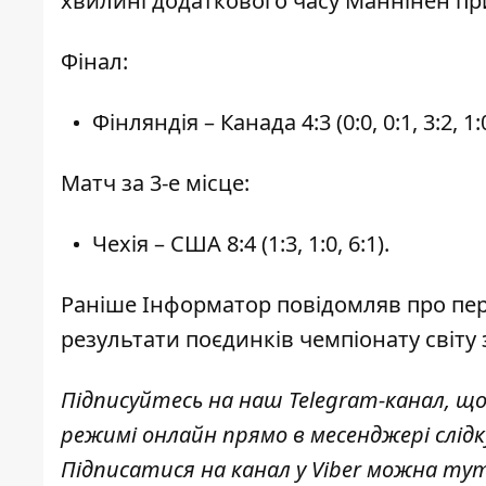
хвилині додаткового часу Маннінен при
Фінал:
Фінляндія – Канада 4:3 (0:0, 0:1, 3:2, 1:0
Матч за 3-е місце:
Чехія – США 8:4 (1:3, 1:0, 6:1).
Раніше
Інформатор
повідомляв про пер
результати поєдинків
чемпіонату світу
Підписуйтесь на наш
Telegram-канал
, щ
режимі онлайн прямо в месенджері слід
Підписатися на канал у Viber можна
ту