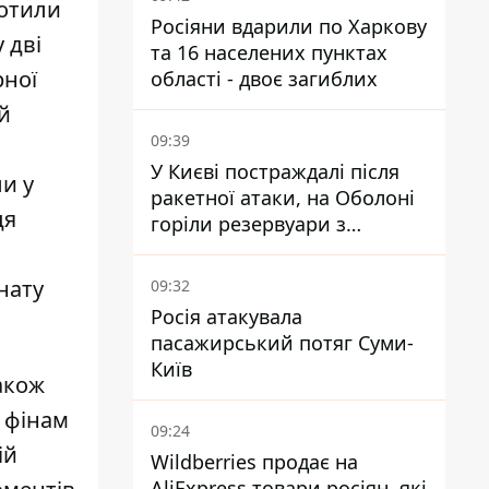
ротили
Росіяни вдарили по Харкову
 дві
та 16 населених пунктах
рної
області - двоє загиблих
й
09:39
У Києві постраждалі після
и у
ракетної атаки, на Оболоні
ця
горіли резервуари з
паливом
нату
09:32
Росія атакувала
пасажирський потяг Суми-
Київ
також
і фінам
09:24
ій
Wildberries продає на
AliExpress товари росіян, які