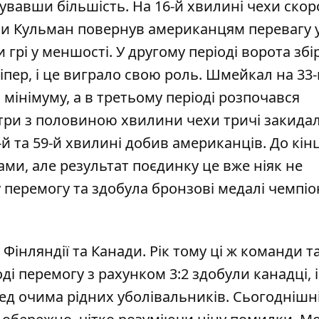
ізувавши більшість. На 16-й хвилині чехи ско
рви Кульман повернув американцям перевагу у
рі у меншості. У другому періоді ворота збі
пер, і це виграло свою роль. Шмейкал на 33-
мінімуму, а в третьому періоді розпочався
 три з половиною хвилини чехи тричі закидал
й та 59-й хвилині добив американців. До кін
ми, але результат поєдинку це вже ніяк не
у перемогу та здобула бронзові медалі чемпіо
Фінляндії та Канади. Рік тому ці ж команди 
оді перемогу з рахунком 3:2 здобули канадці, 
ед очима рідних уболівальників. Сьогоднішн