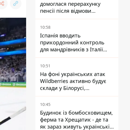
домоглася перерахунку
пенсії після відмови
Пенсійного фонду
10:58
Іспанія вводить
прикордонний контроль
для мандрівників з Італії
через міграційний конфлікт
10:51
На фоні українських атак
Wildberries активно будує
склади у Білорусі,
Казахстані, Узбекистані
10:45
Будинок із бомбосховищем,
ферма та Хрещатик - де та
як зараз живуть українські