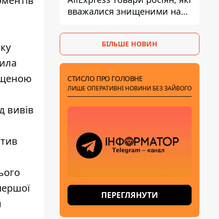
оментів
вважалися знищеними на
складах
БІЛЬШЕ НОВИН
тку
тила
пущеною
СТИСЛО ПРО ГОЛОВНЕ
ЛИШЕ ОПЕРАТИВНІ НОВИНИ БЕЗ ЗАЙВОГО
д вивів
отив
ього
першої
ПЕРЕГЛЯНУТИ
й