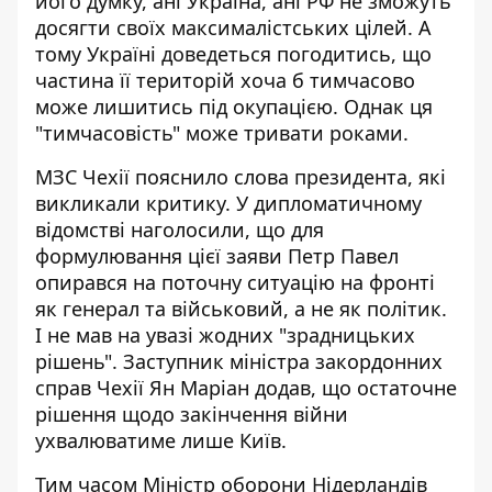
його думку,
ані Україна, ані РФ не зможуть
досягти своїх максималістських цілей
. А
тому Україні доведеться погодитись, що
частина її територій хоча б тимчасово
може лишитись під окупацією. Однак ця
"тимчасовість" може тривати роками.
МЗС Чехії пояснило слова президента, які
викликали критику. У дипломатичному
відомстві наголосили, що для
формулювання цієї заяви Петр Павел
опирався на поточну ситуацію на фронті
як генерал та військовий, а не як політик.
І не мав на увазі жодних "зрадницьких
рішень". Заступник міністра закордонних
справ Чехії Ян Маріан додав, що остаточне
рішення щодо закінчення війни
ухвалюватиме лише Київ.
Тим часом Міністр оборони Нідерландів