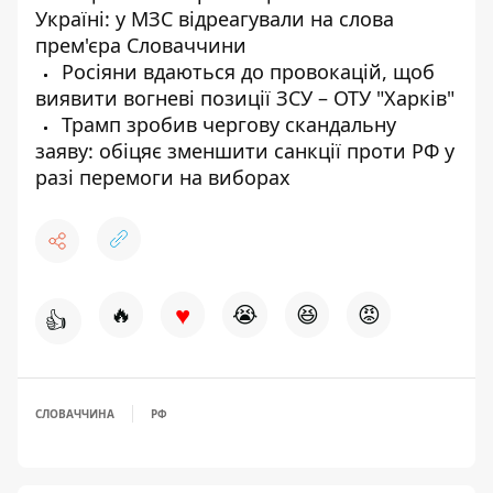
Україні: у МЗС відреагували на слова
прем'єра Словаччини
Росіяни вдаються до провокацій, щоб
виявити вогневі позиції ЗСУ – ОТУ "Харків"
Трамп зробив чергову скандальну
заяву: обіцяє зменшити санкції проти РФ у
разі перемоги на виборах
♥
🔥
😭
😆
😡
👍
СЛОВАЧЧИНА
РФ