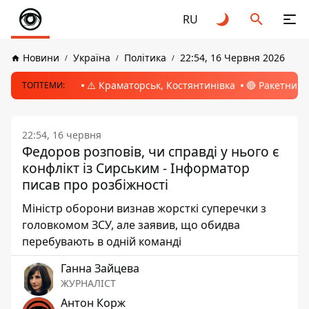
RU
Новини
Україна
Політика
22:54, 16 Червня 2026
⚠️ Краматорськ, Костянтинівка
🔴 Ракетний 
ТОПТЕМИ:
22:54, 16 червня
Федоров розповів, чи справді у нього є
конфлікт із Сирським - Інформатор
писав про розбіжності
Міністр оборони визнав жорсткі суперечки з
головкомом ЗСУ, але заявив, що обидва
перебувають в одній команді
Ганна Зайцева
ЖУРНАЛІСТ
Антон Корж