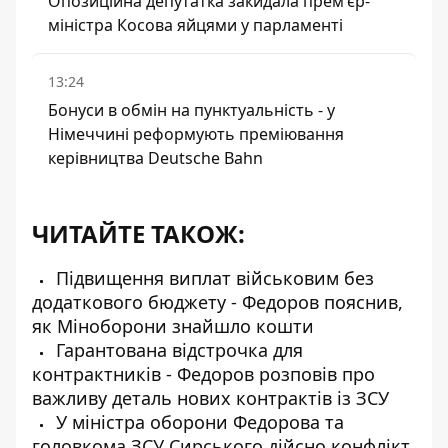
Опозиційна депутатка закидала прем'єр-
міністра Косова яйцями у парламенті
13:24
Бонуси в обмін на пунктуальність - у
Німеччині реформують преміювання
керівництва Deutsche Bahn
ЧИТАЙТЕ ТАКОЖ:
Підвищення виплат військовим без
додаткового бюджету - Федоров пояснив,
як Міноборони знайшло кошти
Гарантована відстрочка для
контрактників - Федоров розповів про
важливу деталь нових контрактів із ЗСУ
У міністра оборони Федорова та
головкома ЗСУ Сирського дійсно конфлікт