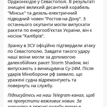
Орджонікідзе у Севастополі. В результаті
знищені великий десантний корабель
"Мінськ" та дизель-електричний
підводний човен "Ростов-на-Дону". З
останнього окупанти могли випускати
ракети по енергооб'єктах України, він є
носієм "Калібрів".
Зранку в ЗСУ офіційно
підтвердили атаку
по Севастополю
. Завдати такого удару
наші воїни могли за допомогою
далекобійних ракет Storm Shadow, які
випускають з винищувача Су-24М. Після
ударів Міноборони рф заявило, що
уражені судна відремонтують та
повернуть на службу.
Підписуйтесь на наш
Telegram-канал
, щоб
не пропустити важливих новин. За
новинами в режимі онлайн прямо в