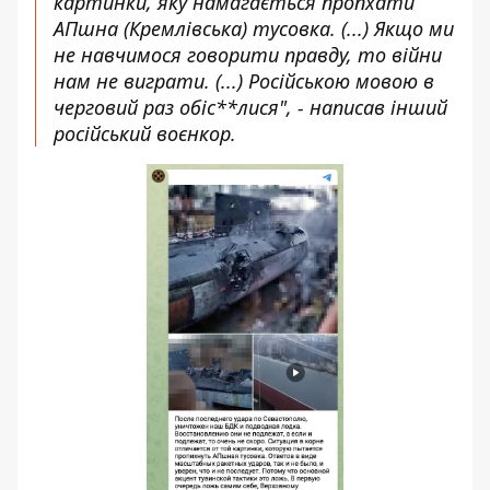
картинки, яку намагається пропхати
АПшна (Кремлівська) тусовка. (...) Якщо ми
не навчимося говорити правду, то війни
нам не виграти. (...) Російською мовою в
черговий раз обіс**лися", - написав інший
російський воєнкор.