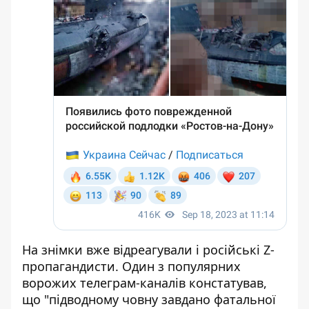
На знімки вже відреагували і російські Z-
пропагандисти. Один з популярних
ворожих телеграм-каналів констатував,
що "підводному човну завдано фатальної