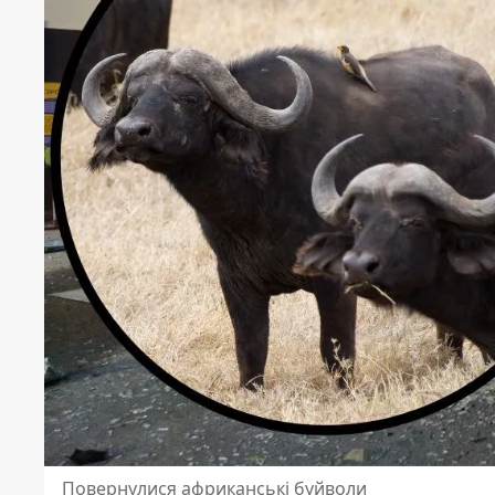
Повернулися африканські буйволи