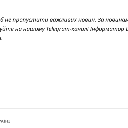
об не пропустити важливих новин. За новина
куйте на нашому Telegram-каналі
Інформатор L
т
.
РАЇНІ