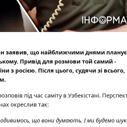
ан заявив, що найближчими днями планує
кому. Привід для розмови той самий -
 з росією. Після цього, судячи зі всього,
м.
розповів
під час саміту в Узбекістані. Перспе
ах окреслив так:
подивимось, що вони думають. І ми будемо шу