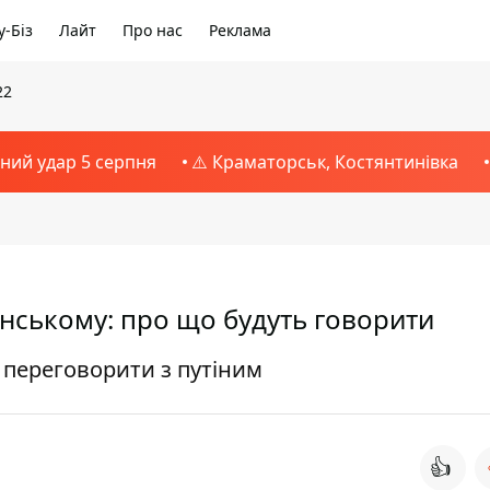
-Біз
Лайт
Про нас
Реклама
22
тний удар 5 серпня
⚠️ Краматорськ, Костянтинівка
нському: про що будуть говорити
 переговорити з путіним
👍