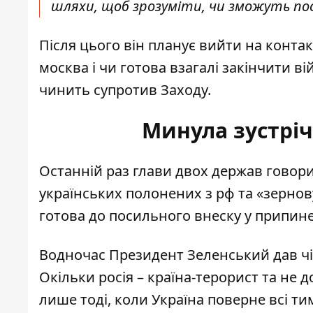
шляхи, щоб зрозуміти, чи зможуть пос
Після цього він планує вийти на контакт
москва і чи готова взагалі закінчити вій
чинить супротив Заходу.
Минула зустріч
Останній раз глави двох держав гово
українських полонених з рф та «зернов
готова до посильного внеску у припин
Водночас Президент Зеленський дав чі
Окільки
росія – країна-терорист
та не д
лише тоді, коли Україна поверне всі т