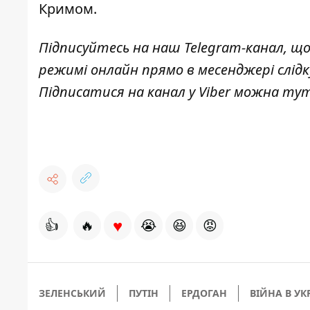
Кримом.
Підписуйтесь на наш
Telegram-канал
, щ
режимі онлайн прямо в месенджері слід
Підписатися на канал у Viber можна
ту
♥
👍
🔥
😭
😆
😡
ЗЕЛЕНСЬКИЙ
ПУТІН
ЕРДОГАН
ВІЙНА В УК