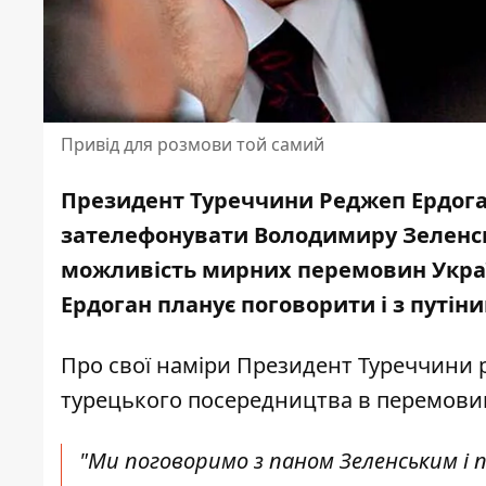
Привід для розмови той самий
Президент Туреччини Реджеп Ердог
зателефонувати Володимиру Зеленсь
можливість мирних перемовин України
Ердоган планує поговорити і з путіни
Про свої наміри Президент Туреччини
турецького посередництва в перемовин
"Ми поговоримо з паном Зеленським і 