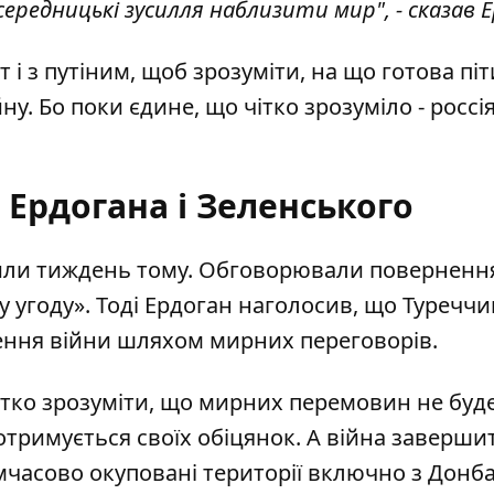
ередницькі зусилля наблизити мир", - сказав Е
 і з путіним, щоб зрозуміти, на що готова піт
ну. Бо поки єдине, що чітко зрозуміло - россі
 Ердогана і Зеленського
рили тиждень тому. Обговорювали поверненн
у угоду». Тоді Ердоган наголосив, що Туречч
ення війни шляхом мирних переговорів.
тко зрозуміти, що мирних перемовин не буде
отримується своїх обіцянок. А війна заверши
имчасово окуповані території включно з Донб