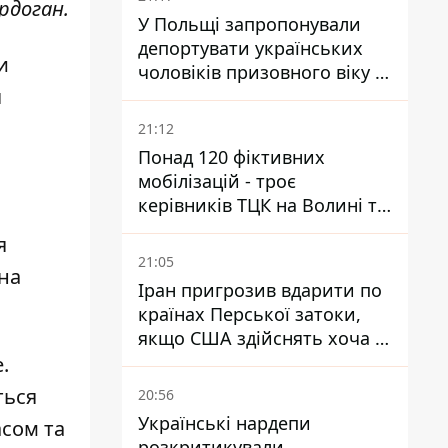
рдоган.
У Польщі запропонували
депортувати українських
и
чоловіків призовного віку -
я
кого це може торкнутися
21:12
Понад 120 фіктивних
мобілізацій - троє
керівників ТЦК на Волині та
Буковині отримали підозри
я
за фейкові звіти
21:05
ина
Іран пригрозив вдарити по
країнах Перської затоки,
якщо США здійснять хоча б
одну атаку - Reuters
.
ться
20:56
Українські нардепи
асом та
розкритикували