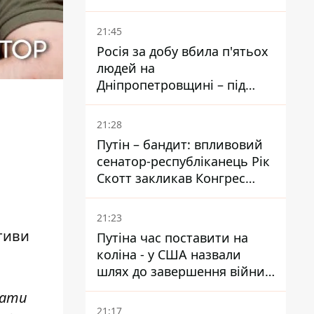
біль – він очолив народне
голосування
21:45
Росія за добу вбила п'ятьох
людей на
Дніпропетровщині – під
ударами опинилися п'ять
районів області
21:28
Путін – бандит: впливовий
сенатор-республіканець Рік
Скотт закликав Конгрес
притягнути РФ до
відповідальності за війну в
21:23
Україні
ктиви
Путіна час поставити на
коліна - у США назвали
шлях до завершення війни -
National Security Journal
кати
21:17