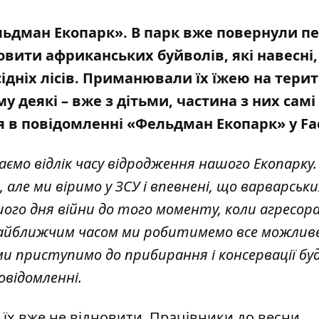
льдман Екопарк». В парк вже повернули п
вити африканських буйволів, які навесні,
ідніх лісів
. Приманювали їх їжею на тери
у деякі – вже з дітьми, частина з них самі
ся в повідомленні «Фельдман Екопарк» у
Fa
ємо відлік часу відродження нашого Екопарку.
, але ми віримо у ЗСУ і впевнені, що варварськи
шого дня війни до того моменту, коли агресор
. Найближчим часом ми робитимемо все можлив
и приступимо до прибирання і консервації буд
овідомленні.
 їх вже не відновити. Працівники до весни