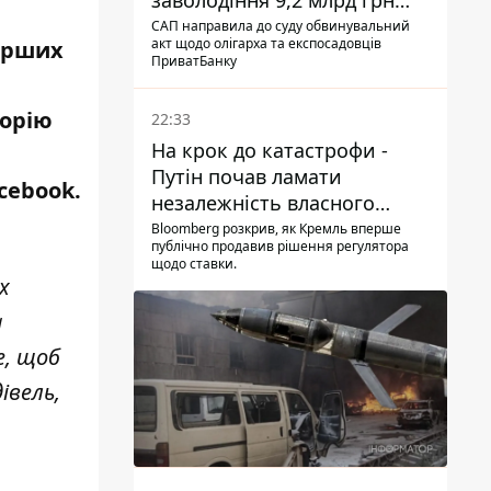
заволодіння 9,2 млрд грн
ПриватБанку скерували до
САП направила до суду обвинувальний
акт щодо олігарха та експосадовців
ерших
суду
ПриватБанку
торію
22:33
На крок до катастрофи -
Путін почав ламати
cebook
.
незалежність власного
Центробанку, змусивши
Bloomberg розкрив, як Кремль вперше
публічно продавив рішення регулятора
знизити базову ставку
щодо ставки.
х
а
е, щоб
івель,