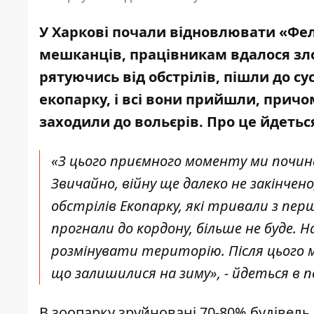
У Харкові почали відновлювати «Фе
мешканців, працівникам вдалося зло
рятуючись від обстрілів, пішли до сус
екопарку, і всі вони прийшли, причом
заходили до вольєрів. Про це йдеть
«З цього приємного моменту ми почина
Звичайно, війну ще далеко не закінчено
обстрілів Екопарку, які тривали з пер
прогнали до кордону, більше не буде
розмінувати територію. Після цього м
що залишилися на зиму», - йдеться в п
В зоопарку зруйновані 70-80% будівель,