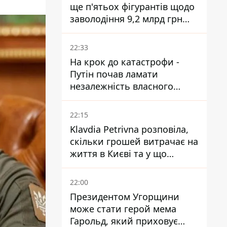
ще п'ятьох фігурантів щодо
заволодіння 9,2 млрд грн
ПриватБанку скерували до
суду
22:33
На крок до катастрофи -
Путін почав ламати
незалежність власного
Центробанку, змусивши
знизити базову ставку
22:15
Klavdia Petrivna розповіла,
скільки грошей витрачає на
життя в Києві та у що
вкладає мільйони
22:00
Президентом Угорщини
може стати герой мема
Гарольд, який приховує