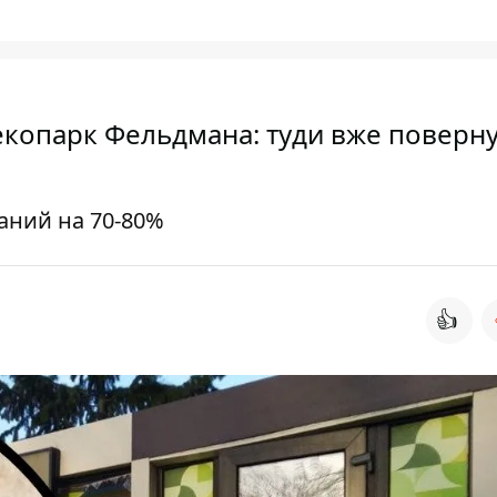
екопарк Фельдмана: туди вже поверн
аний на 70-80%
👍