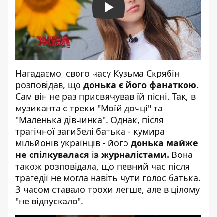
Play
Нагадаємо, свого часу
Кузьма Скрябін
розповідав, що
донька є його фанаткою.
Сам він не раз присвячував їй пісні. Так, в
музиканта є треки "Моїй дочці" та
"Маленька дівчинка". Однак, після
трагічної загибелі батька - кумира
мільйонів українців - його
донька майже
не спілкувалася із журналістами.
Вона
також розповідала, що певний час після
трагедії не могла навіть чути голос батька.
З часом ставало трохи легше, але в цілому
"не відпускало".