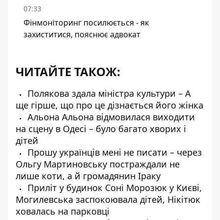
07:33
Фінмоніторинг посилюється - як
захиститися, пояснює адвокат
ЧИТАЙТЕ ТАКОЖ:
Полякова здала міністра культури – А
ще гірше, що про це дізнається його жінка
Альона Альона відмовилася виходити
на сцену в Одесі – було багато хворих і
дітей
Прошу українців мені не писати – через
Ольгу Мартиновську постраждали не
лише коти, а й громадянин Іраку
Приліт у будинок Соні Морозюк у Києві,
Могилевська заспокоювала дітей, Нікітюк
ховалась на парковці