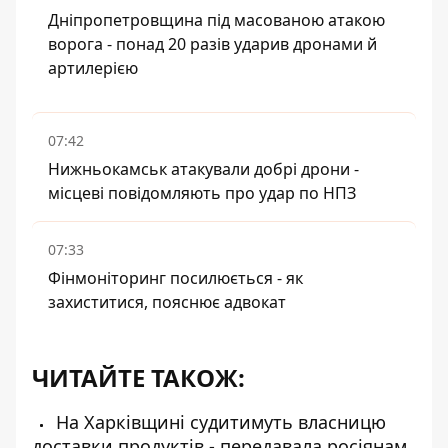
Дніпропетровщина під масованою атакою
ворога - понад 20 разів ударив дронами й
артилерією
07:42
Нижньокамськ атакували добрі дрони -
місцеві повідомляють про удар по НПЗ
07:33
Фінмоніторинг посилюється - як
захиститися, пояснює адвокат
ЧИТАЙТЕ ТАКОЖ:
На Харківщині судитимуть власницю
доставки продуктів - передавала росіянам