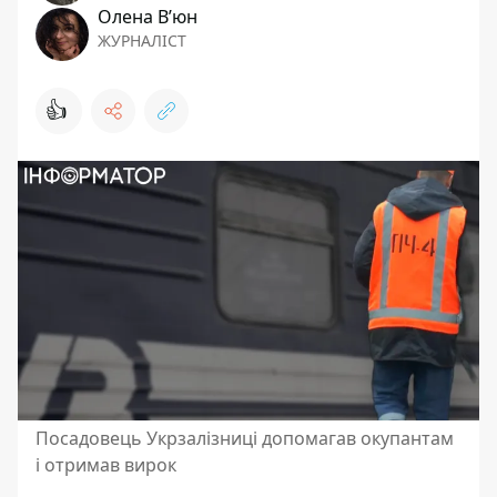
Олена Вʼюн
ЖУРНАЛІСТ
👍
Посадовець Укрзалізниці допомагав окупантам
і отримав вирок