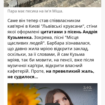
Пара має песика на ім'я Міша.
Саме він тепер став співвласником
кав'ярні в Києві "Львівські круасани", стіни
якої оформлені
цитатами з пісень Андрія
Кузьменка.
Зокрема, пісні "Місця
щасливих людей". Барбара зізнавалася,
що давно жила мрією відкрити заклад,
оскільки, за її словами, й сам Кузьма
мріяв, так би мовити, на пенсії, вже після
музичної кар'єри, відкрити власний
кафетерій. Проте,
на превеликий жаль,
не судилося...