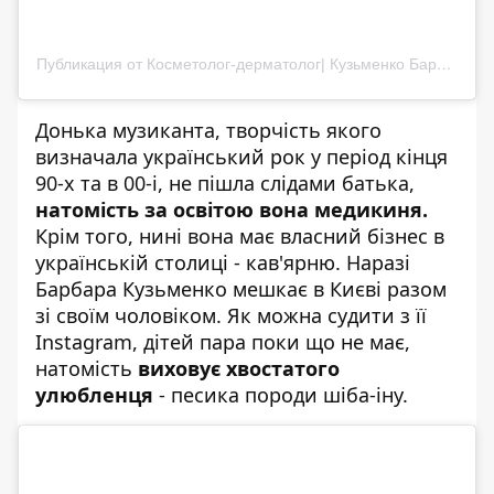
Публикация от Косметолог-дерматолог| Кузьменко Барбара Андріївна |Київ (@dr.barbara.kuzmenko)
Донька
музиканта
, творчість якого
визначала український рок у період кінця
90-х та в 00-і, не пішла слідами батька,
натомість за освітою вона медикиня.
Крім того, нині вона має власний бізнес в
українській столиці - кав'ярню. Наразі
Барбара Кузьменко мешкає в Києві разом
зі своїм чоловіком. Як можна судити з її
Instagram, дітей пара поки що не має,
натомість
виховує хвостатого
улюбленця
- песика породи шіба-іну.