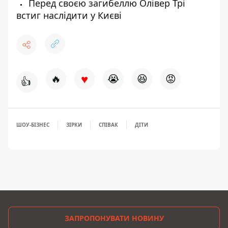
Перед своєю загибеллю Олівер Трі
встиг наслідити у Києві
♥
🔥
😭
😆
😡
👍
ШОУ-БІЗНЕС
ЗІРКИ
СПІВАК
ДІТИ
ЗАПРОПОНУВАТИ НОВИНУ