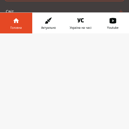
Світ
Україна
Головна
Актуально
Україна на часі
Youtube
Київ
Інформатор у
Завантажити
телефоні
👉
Регіони
Гроші
Шоу-біз
Життя
Про нас