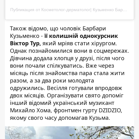
Публикация от Косметолог-дерматолог| Кузьменко Барбара Андріївна |Київ (@dr.barbara.kuzmenko)
Також відомо, що чоловік Барбари
Кузьменко -
її колишній однокурсник
Віктор Тур,
який мріяв стати хірургом.
Однак познайомилися вони в соцмережах.
Дівчина додала хлопця у друзі, після чого
вони почали спілкуватись. Вже через
місяць після знайомства пара стала жити
разом, а за два роки молодята
одружились. Весілля готували впродовж
двох місяців. Організувати свято допоміг
інший відомий український музикант
Михайло Хома, фронтмен гурту
DZIDZIO
,
якому свого часу допомагав Кузьма.