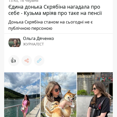
15:43, 16 червня
Єдина донька Скрябіна нагадала про
себе - Кузьма мріяв про таке на пенсії
Донька Скрябіна станом на сьогодні не є
публічною персоною
Ольга Дяченко
ЖУРНАЛІСТ
👍