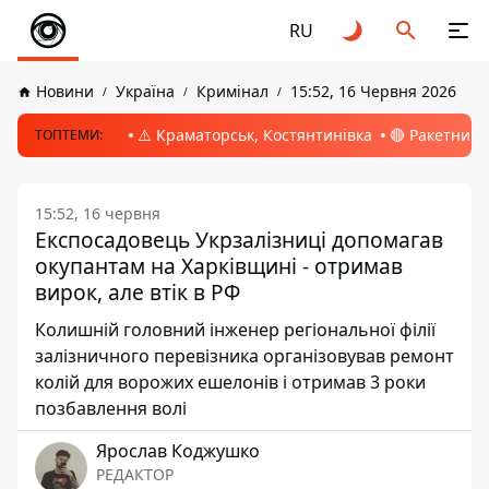
RU
Новини
Україна
Кримінал
15:52, 16 Червня 2026
⚠️ Краматорськ, Костянтинівка
🔴 Ракетний 
ТОПТЕМИ:
15:52, 16 червня
Експосадовець Укрзалізниці допомагав
окупантам на Харківщині - отримав
вирок, але втік в РФ
Колишній головний інженер регіональної філії
залізничного перевізника організовував ремонт
колій для ворожих ешелонів і отримав 3 роки
позбавлення волі
Ярослав Коджушко
РЕДАКТОР