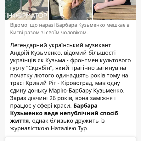
Відомо, що наразі Барбара Кузьменко мешкає в
Києві разом зі своїм чоловіком.
Легендарний український музикант
Андрій Кузьменко
, відомий більшості
українців як Кузьма - фронтмен культового
гурту "Скрябін", який трагічно загинув на
початку лютого одинадцять років тому на
трасі Кривий Ріг - Кіровоград, мав одну
єдину доньку Марію-Барбару Кузьменко.
Зараз дівчині 26 років, вона заміжня і
працює у сфері краси.
Барбара
Кузьменко веде непублічний спосіб
життя,
однак близько дружить із
журналісткою Наталією Тур.