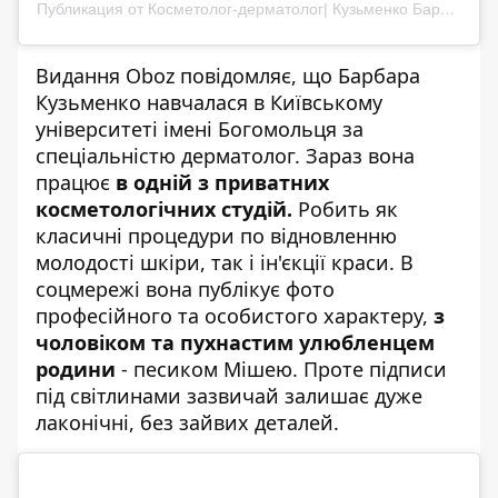
Публикация от Косметолог-дерматолог| Кузьменко Барбара Андріївна |Київ (@dr.barbara.kuzmenko)
Видання
Oboz
повідомляє, що Барбара
Кузьменко навчалася в Київському
університеті імені Богомольця за
спеціальністю дерматолог. Зараз вона
працює
в одній з приватних
косметологічних студій.
Робить як
класичні процедури по відновленню
молодості шкіри, так і ін'єкції краси. В
соцмережі вона публікує фото
професійного та особистого характеру,
з
чоловіком та пухнастим улюбленцем
родини
- песиком Мішею. Проте підписи
під світлинами зазвичай залишає дуже
лаконічні, без зайвих деталей.