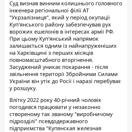
Суд визнав винним колишнього головного
інженера регіональної філії АТ
"Укрзалізниця", який у період окупації
Куп'янського району забезпечував рух
ворожих ешелонів в інтересах армії РФ.
При цьому
Куп'янський напрямок
залишається
одним із найнапруженіших
на Харківщині з перших місяців
повномасштабного вторгнення.
Засуджений уникає покарання - після
звільнення території Збройними Силами
України він утік до Росії і наразі перебуває
у розшуку.
Влітку 2022 року 40-річний чоловік
погодився працювати
у незаконно
створеному так званому "виробничому
підрозділі" псевдодержавного
підприємства "Купянская железная