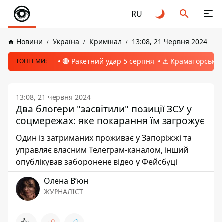
RU
Новини
Україна
Кримінал
13:08, 21 Червня 2024
🔴 Ракетний удар 5 серпня
⚠️ Краматорськ, 
ТОПТЕМИ:
13:08, 21 червня 2024
Два блогери "засвітили" позиції ЗСУ у
соцмережах: яке покарання їм загрожує
Один із затриманих проживає у Запоріжжі та
управляє власним Телеграм-каналом, інший
опублікував заборонене відео у Фейсбуці
Олена Вʼюн
ЖУРНАЛІСТ