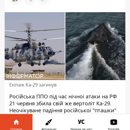
Екіпаж Ка-29 загинув
Російська ППО під час нічної
атаки на РФ
21 червня
збила свій же вертоліт Ка-29.
Неочікуване падіння російської "пташки"
сталося у Краснодарському краї РФ, в місті
Анапа. Вертоліт підняли в небо для
Головна
Актуально
Україна на часі
Youtube