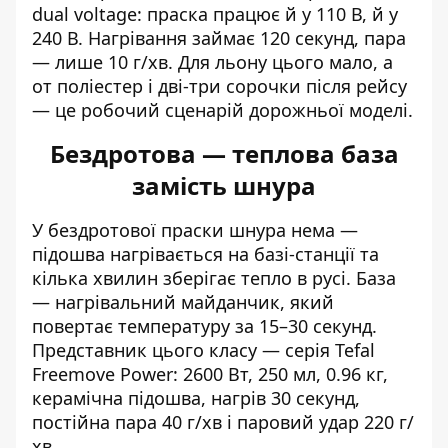
dual voltage: праска працює й у 110 В, й у
240 В. Нагрівання займає 120 секунд, пара
— лише 10 г/хв. Для льону цього мало, а
от поліестер і дві-три сорочки після рейсу
— це робочий сценарій дорожньої моделі.
Бездротова — теплова база
замість шнура
У бездротової праски шнура нема —
підошва нагрівається на базі-станції та
кілька хвилин зберігає тепло в русі. База
— нагрівальний майданчик, який
повертає температуру за 15–30 секунд.
Представник цього класу — серія Tefal
Freemove Power: 2600 Вт, 250 мл, 0.96 кг,
керамічна підошва, нагрів 30 секунд,
постійна пара 40 г/хв і паровий удар 220 г/
хв.