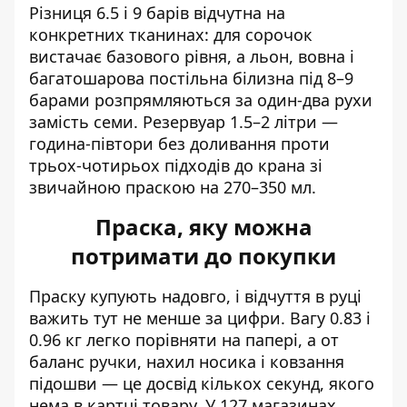
Різниця 6.5 і 9 барів відчутна на
конкретних тканинах: для сорочок
вистачає базового рівня, а льон, вовна і
багатошарова постільна білизна під 8–9
барами розпрямляються за один-два рухи
замість семи. Резервуар 1.5–2 літри —
година-півтори без доливання проти
трьох-чотирьох підходів до крана зі
звичайною праскою на 270–350 мл.
Праска, яку можна
потримати до покупки
Праску купують надовго, і відчуття в руці
важить тут не менше за цифри. Вагу 0.83 і
0.96 кг легко порівняти на папері, а от
баланс ручки, нахил носика і ковзання
підошви — це досвід кількох секунд, якого
нема в картці товару. У 127 магазинах