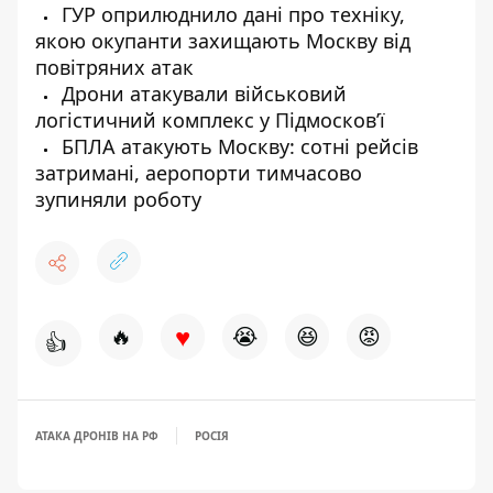
ГУР оприлюднило дані про техніку,
якою окупанти захищають Москву від
повітряних атак
Дрони атакували військовий
логістичний комплекс у Підмосков’ї
БПЛА атакують Москву: сотні рейсів
затримані, аеропорти тимчасово
зупиняли роботу
♥
🔥
😭
😆
😡
👍
АТАКА ДРОНІВ НА РФ
РОСІЯ