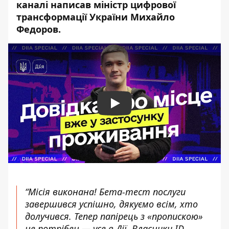
каналі написав
міністр цифрової
трансформації України Михайло
Федоров
.
Play
“Місія виконана! Бета-тест послуги
завершився успішно, дякуємо всім, хто
долучився. Тепер папірець з «пропискою»
не потрібен — усе в Дії. Власники ID-