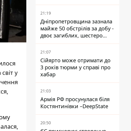
21:19
Дніпропетровщина зазнала
майже 50 обстрілів за добу -
двоє загиблих, шестеро
постраждалих
21:07
Сійярто може отримати до
илося
3 років тюрми у справі про
світ у
хабар
ачення
ся,
21:03
Армія РФ просунулася біля
Костянтинівки –DeepState
ьому
20:50
алася,