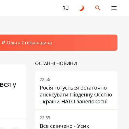
RU
🔎 Ольга Стефанішина
ОСТАННІ НОВИНИ
22:56
вся у
Росія готується остаточно
анексувати Південну Осетію
- країни НАТО занепокоєні
22:35
Все скінчено - Усик