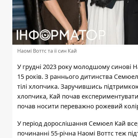
Наомі Воттс та її син Кай
У грудні 2023 року молодшому синові 
15 років. З раннього дитинства Семюел 
тілі хлопчика. Заручившись
підтримко
хлопчика, Кай почав експериментувати 
почав носити переважно рожевий колір, с
У період дорослішання
Семюел Кай все
починанні 55-річна
Наомі Воттс
теж під