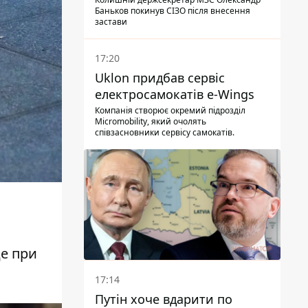
Баньков покинув СІЗО після внесення
застави
17:20
Uklon придбав сервіс
електросамокатів e-Wings
Компанія створює окремий підрозділ
Micromobility, який очолять
співзасновники сервісу самокатів.
це при
17:14
Путін хоче вдарити по