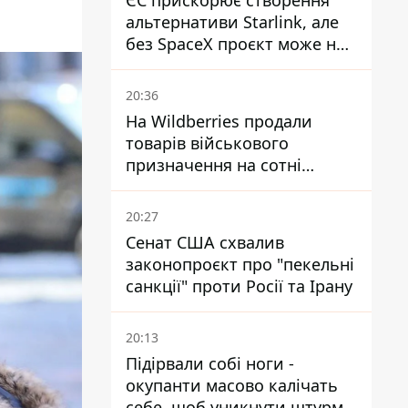
ЄС прискорює створення
альтернативи Starlink, але
без SpaceX проєкт може не
обійтися
20:36
На Wildberries продали
товарів військового
призначення на сотні
мільйонів, але удари ЗСУ
змінили ситуацію
20:27
Сенат США схвалив
законопроєкт про "пекельні
санкції" проти Росії та Ірану
20:13
Підірвали собі ноги -
окупанти масово калічать
себе, щоб уникнути штурмів