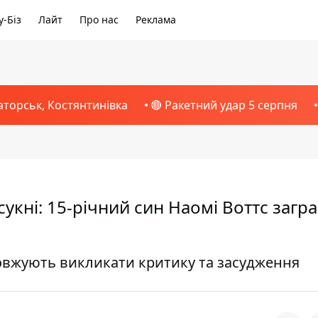
-Біз
Лайт
Про нас
Реклама
аторськ, Костянтинівка
🔴 Ракетний удар 5 серпня
сукні: 15-річний син Наомі Воттс загра
овжують викликати критику та засудження