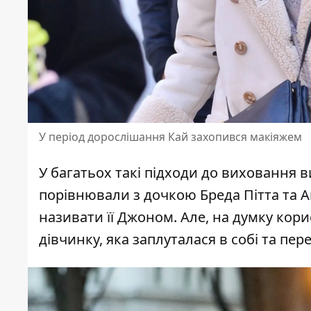
У період дорослішання Кай захопився макіяжем
У багатьох такі підходи до виховання 
порівнювали з дочкою Бреда Пітта та
А
називати її Джоном. Але, на думку кор
дівчинку, яка заплуталася в собі та пе