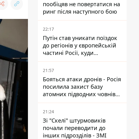
пообіцяв не повертатися на
ринг після наступного бою
22:17
Путін став уникати поїздок
до регіонів у європейській
частині Росії, куди
регулярно долітають дрони
21:57
Бояться атаки дронів - Росія
посилила захист базу
атомних підводних човнів
за 7400 км від України
21:24
Зі "Скелі" штурмовиків
почали переводити до
інших підрозділів - ЗМІ