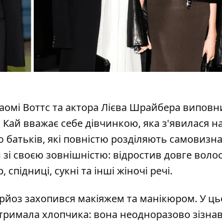
Наомі Воттс та актора Лієва Шрайбера виповн
Кай вважає себе дівчинкою, яка з'явилася на 
ю
батьків, які повністю розділяють самовизн
зі своєю зовнішністю: відростив довге волос
підниці, сукні та інші жіночі речі.
рйоз захопився макіяжем та манікюром
. У ц
тримала хлопчика: вона неодноразово зізнав