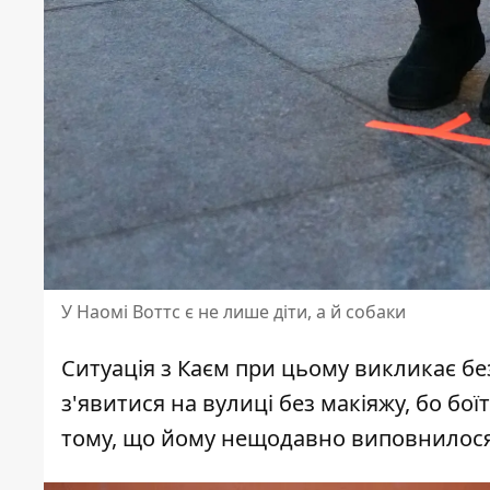
У Наомі Воттс є не лише діти, а й собаки
Ситуація з Каєм при цьому викликає бе
з'явитися на вулиці без макіяжу, бо бої
тому, що йому нещодавно виповнилося