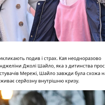
викликають подив і страх. Кая неодноразово
нджеліни Джолі
Шайло, яка з дитинства про
истувачів Мережі, Шайло завжди була схожа н
реживає серйозну внутрішню кризу.