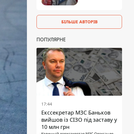
БІЛЬШЕ АВТОРІВ
ПОПУЛЯРНЕ
17:44
Екссекретар МЗС Баньков
вийшов із СІЗО під заставу у
10 млн грн
Колишній держсекретар МЗС Олександр