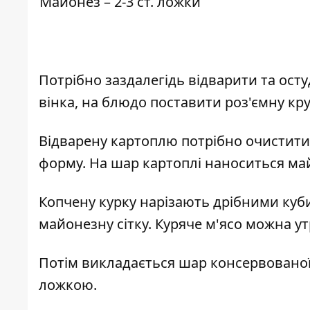
Майонез – 2-3 ст. ложки
Потрібно заздалегідь відварити та ост
вінка, на блюдо поставити роз'ємну кру
Відварену картоплю потрібно очистити 
форму. На шар картоплі наноситься май
Копчену курку нарізають дрібними куб
майонезну сітку. Куряче м'ясо можна у
Потім викладається шар консервованої
ложкою.