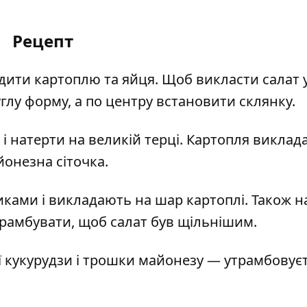
Рецепт
удити картоплю та яйця. Щоб викласти салат 
глу форму, а по центру встановити склянку.
і натерти на великій терці. Картопля виклада
онезна сіточка.
иками і викладають на шар картоплі. Також н
трамбувати, щоб салат був щільнішим.
 кукурудзи і трошки майонезу — утрамбовує