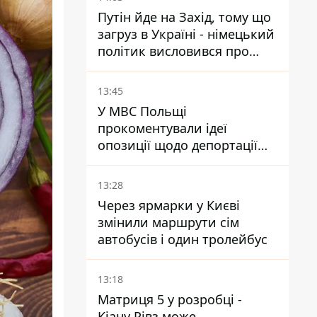
Путін йде на Захід, тому що
загруз в Україні - німецький
політик висловився про
плани РФ
13:45
У МВС Польщі
прокоментували ідеї
опозиції щодо депортації
українських чоловіків -
абсурд і популізм
13:28
Через ярмарки у Києві
змінили маршрути сім
автобусів і один тролейбус
13:18
Матриця 5 у розробці -
Кіану Рівз може