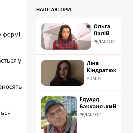
НАШІ АВТОРИ
Ольга
Палій
у формі
РЕДАКТОР
ється у
Ліна
Кіндратюк
ADMIN
аносять
Едуард
Бакканський
ться
РЕДАКТОР