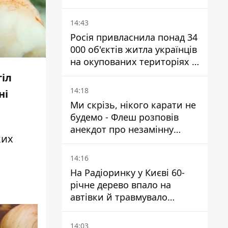
14:43
Росія привласнила понад 34
000 об'єктів житла українців
на окупованих територіях -
розслідування BBC
тіл
14:18
ні
Ми скрізь, нікого карати не
будемо - Флеш розповів
анекдот про незамінну
ких
роботу зв’язківців на фронті
14:16
На Радіоринку у Києві 60-
річне дерево впало на
автівки й травмувало
людину - подробиці
14:03