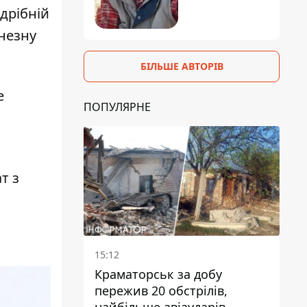
 дрібній
онезну
БІЛЬШЕ АВТОРІВ
е
ПОПУЛЯРНЕ
т з
15:12
Краматорськ за добу
пережив 20 обстрілів,