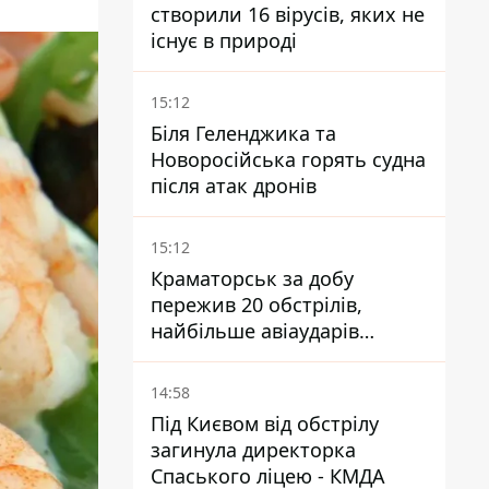
створили 16 вірусів, яких не
існує в природі
15:12
Біля Геленджика та
Новоросійська горять судна
після атак дронів
15:12
Краматорськ за добу
пережив 20 обстрілів,
найбільше авіаударів
КАБ-250
14:58
Під Києвом від обстрілу
загинула директорка
Спаського ліцею - КМДА