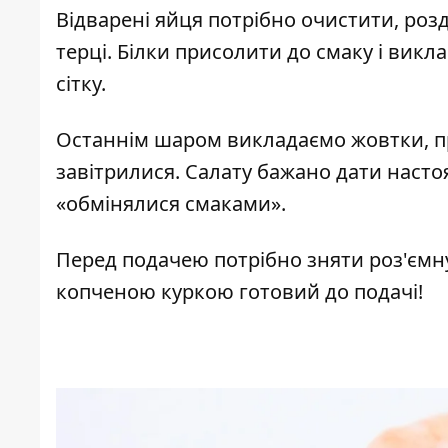
Відварені яйця потрібно очистити, розд
терці. Білки присолити до смаку і вик
сітку.
Останнім шаром викладаємо жовтки, п
завітрилися. Салату бажано дати настоя
«обмінялися смаками».
Перед подачею потрібно зняти роз'ємну
копченою куркою готовий до подачі!