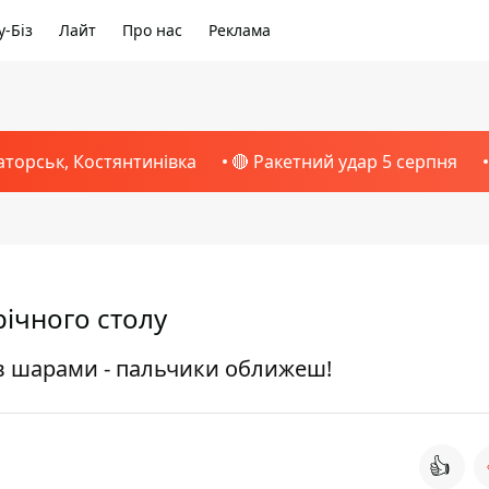
-Біз
Лайт
Про нас
Реклама
аторськ, Костянтинівка
🔴 Ракетний удар 5 серпня
річного столу
в шарами - пальчики оближеш!
👍