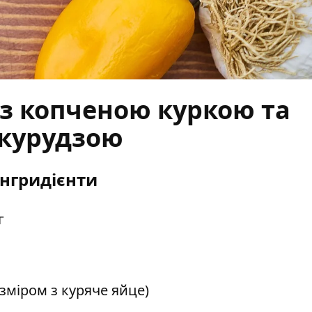
з копченою куркою та
курудзою
Інгридієнти
г
озміром з куряче яйце)