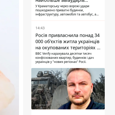
найбільше авіаударів
КАБ-250
У Краматорську через ворожі удари
пошкоджено приватні будинки,
інфраструктуру, автомобілі та автобус, а
загалом за добу на Донеччині загинула
одна людина і ще 15 отримали поранення
14:43
Росія привласнила понад 34
000 об'єктів житла українців
на окупованих територіях -
розслідування BBC
BBC Verify нарахувала десятки тисяч
конфіскованих квартир, будинків і дач
українців у "нових регіонах" Росії.