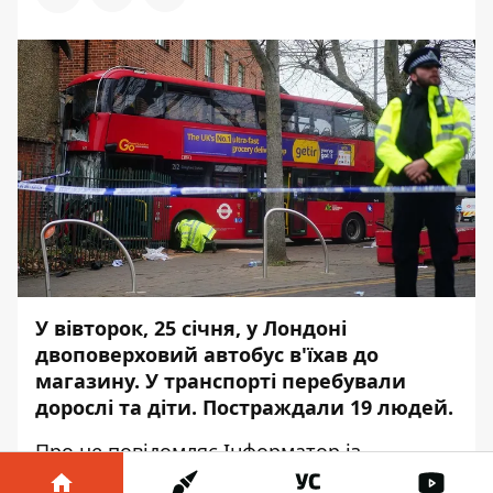
У вівторок, 25 січня, у Лондоні
двоповерховий автобус в'їхав до
магазину. У транспорті перебували
дорослі та діти. Постраждали 19 людей.
Про це повідомляє
Інформатор
із
посиланням на
Sky News
.