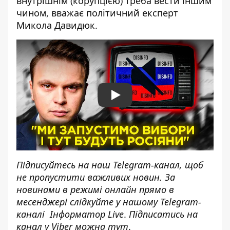
внутрішнім (корупцією) треба вести іншим
чином, вважає політичний експерт
Микола Давидюк.
Play
Підписуйтесь на наш
Telegram-канал
, щоб
не пропустити важливих новин. За
новинами в режимі онлайн прямо в
месенджері слідкуйте у нашому Telegram-
каналі
Інформатор Live
.
Підписатись на
канал у Viber можна
тут
.