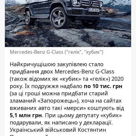
Mercedes-Benz G-Class ("гелік", "кубик")
Найкричущішою закупівлею стало
придбання двох Mercedes-Benz G-Class
(також відомих як «кубик» та «гелік») 2020
року. Їх подружжя надбало
по 10 тис. грн
(за ці гроші можна придбати старий
зламаний «Запорожець»), хоча на сайтах
вживаних авто такі «мерси»
коштують
від
5,1 млн грн
. При цьому депутату «кубик»
подарували, як написано у декларації.
Український військовий
Костянтин