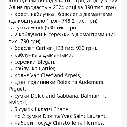
коштували понад 894 тис. грн, а одну з них
Аліна
продасть
у 2024 році за 390 тис. грн),
хрест, каблучка і браслет з діамантами
(це коштувало 1 млн 748,2 тис. грн),
сумка Fendi (530 тис. грн),
2 каблучки й сережки з діамантами (371
тис. 790 грн),
браслет Cartier (123 тис. 930 грн),
каблучка з діамантами,
сережки Blvgari,
каблучка Cartier,
кольє Van Cleef and Arpels,
цінні годинники Rolex та Audemars
Piguet,
сумки Dolce and Gabbana, Balmain та
Bvlgari,
5 сумок і клатч Chanel,
по 2 сумки Dior та Yves Saint Laurent,
набори посуду Christofle та Hermes,