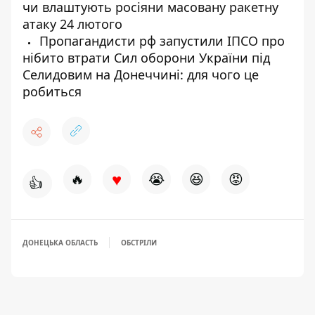
чи влаштують росіяни масовану ракетну
атаку 24 лютого
Пропагандисти рф запустили ІПСО про
нібито втрати Сил оборони України під
Селидовим на Донеччині: для чого це
робиться
♥
🔥
😭
😆
😡
👍
ДОНЕЦЬКА ОБЛАСТЬ
ОБСТРІЛИ