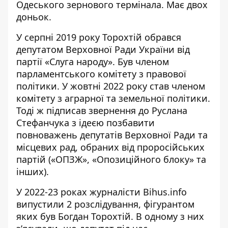
Одеського зернового термінала. Має двох
доньок.
У серпні 2019 року Торохтій
обрався
депутатом
Верховної Ради України від
партії «Слуга народу». Був членом
парламентського комітету з правової
політики. У жовтні 2022 року став членом
комітету з аграрної та земельної політики.
Тоді ж
підписав звернення
до Руслана
Стефанчука з ідеєю позбавити
повноважень депутатів Верховної Ради та
місцевих рад, обраних від проросійських
партій («ОПЗЖ», «Опозиційного блоку» та
інших).
У 2022-23 роках журналісти Bihus.info
випустили 2 розслідування, фігурантом
яких був Богдан Торохтій. В одному з них