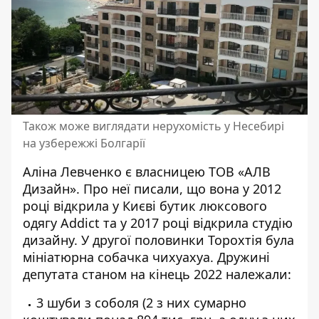
Також може виглядати нерухомість у Несебирі
на узбережжі Болгарії
Аліна Левченко є власницею ТОВ «АЛВ
Дизайн». Про неї
писали
, що вона у 2012
році відкрила у Києві бутик люксового
одягу Addict та у 2017 році відкрила студію
дизайну. У другої половинки Торохтія була
мініатюрна собачка чихуахуа. Дружині
депутата станом на кінець 2022 належали:
3 шуби з соболя (2 з них сумарно