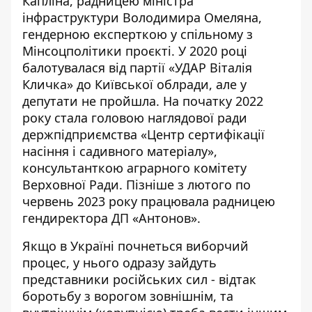
Капліна
, радницею міністра
інфраструктури
Володимира Омеляна
,
гендерною експерткою у спільному з
Мінсоцполітики проєкті. У 2020 році
балотувалася від партії «УДАР Віталія
Кличка» до Київської облради, але у
депутати не пройшла. На початку 2022
року стала головою наглядової ради
держпідприємства «Центр сертифікації
насіння і садивного матеріалу»,
консультанткою аграрного комітету
Верховної Ради. Пізніше з лютого по
червень 2023 року працювала радницею
гендиректора ДП «Антонов».
Якщо в Україні почнеться виборчий
процес, у нього одразу зайдуть
представники російських сил - відтак
боротьбу з ворогом зовнішнім, та