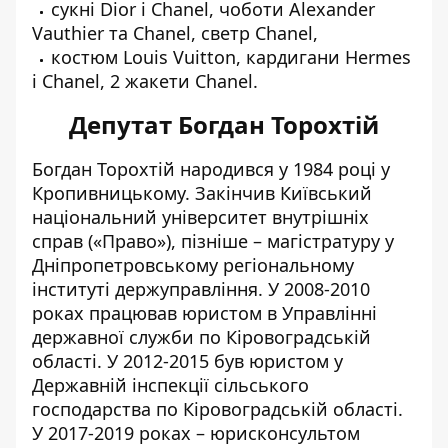
сукні Dior і Chanel, чоботи Alexander
Vauthier та Chanel, светр Chanel,
костюм Louis Vuitton, кардигани Hermes
і Chanel, 2 жакети Chanel.
Депутат Богдан Торохтій
Богдан Торохтій
народився у 1984 році у
Кропивницькому. Закінчив Київський
національний університет внутрішніх
справ («Право»), пізніше – магістратуру у
Дніпропетровському регіональному
інституті держуправління. У 2008-2010
роках працював юристом в Управлінні
державної служби по Кіровоградській
області. У 2012-2015 був юристом у
Державній інспекції сільського
господарства по Кіровоградській області.
У 2017-2019 роках – юрисконсультом