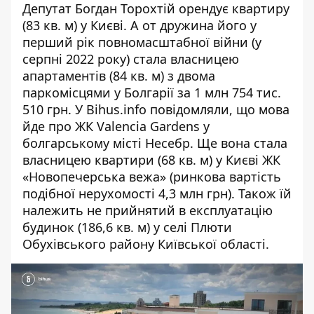
Депутат Богдан Торохтій орендує квартиру
(83 кв. м) у Києві. А от дружина його у
перший рік повномасштабної війни (у
серпні 2022 року) стала власницею
апартаментів (84 кв. м) з двома
паркомісцями у Болгарії за 1 млн 754 тис.
510 грн. У Bihus.info
повідомляли
, що мова
йде про ЖК Valencia Gardens у
болгарському місті Несебр. Ще вона стала
власницею квартири (68 кв. м) у Києві ЖК
«Новопечерська вежа» (ринкова
вартість
подібної нерухомості
4,3 млн грн). Також їй
належить не прийнятий в експлуатацію
будинок (186,6 кв. м) у селі Плюти
Обухівського району Київської області.