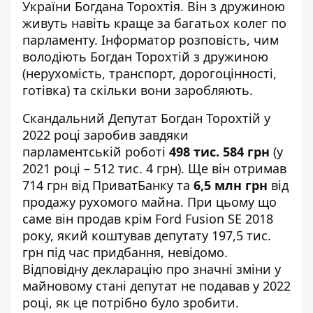
України Богдана Торохтія. Він з дружиною
живуть навіть краще за багатьох колег по
парламенту. Інформатор розповість, чим
володіють Богдан Торохтій з дружиною
(нерухомість, транспорт, дорогоцінності,
готівка) та
скільки вони заробляють
.
Скандальний Депутат Богдан Торохтій у
2022 році
заробив
завдяки
парламентській роботі
498 тис. 584 грн
(
у
2021 році
– 512 тис. 4 грн). Ще він отримав
714 грн від ПриватБанку та
6,5 млн грн
від
продажу рухомого майна. При цьому що
саме він продав крім Ford Fusion SE 2018
року, який коштував депутату 197,5 тис.
грн під час придбання, невідомо.
Відповідну декларацію про значні зміни у
майновому стані депутат не подавав у 2022
році, як це потрібно було зробити.