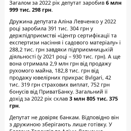
Загалом за 2022 рік депутат заробив
6 млн
999 тис. 298 грн
.
Дружина депутата Аліна Левченко у 2022
році заробила 391 тис. 304 грн у
держпідприємстві «Центр сертифікації та
експертизи насіння і садового матеріалу» і
288,2 тис. грн завдяки підприємницькій
діяльності (
у 2021 році
– 930 тис. грн). А ще
вона отримала 2,9 млн грн від продажу
рухомого майна, 182,8 тис. грн від
продажу ювелірних прикрас Bvlgari, 42
тис. 319 грн страхових виплат, 752 грн
бонусів від ПриватБанку. Загальний її
дохід за 2022 рік склав
3 млн 805 тис. 375
грн
.
Депутат не довіряє банкам. Відповідно він
з дружиною зберігають лише готівку. У