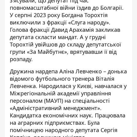
з’ясували
, що депутат під час
повномасштабної війни їздив до Болгарії.
У серпні 2023 року Богдана Торохтія
виключили з фракції «Слуга народу».
Голова фракції Давид Арахамія закликав
депутата скласти мандат. А у грудні
Торохтій
увійшов
до складу депутатської
групи «За Майбутнє», врятувавши її від
розпаду.
Дружина нардепа Аліна Левченко – донька
відомого футбольного тренера Віталія
Левченка. Народилася у Києві, навчалася у
Міжрегіональній академії управління
персоналом (МАУП) на спеціальності
«Адміністративний менеджмент».
Кандидатка економічних наук. Працювала
на аграрних підприємствах. Була
помічницею народного депутата
Сергія