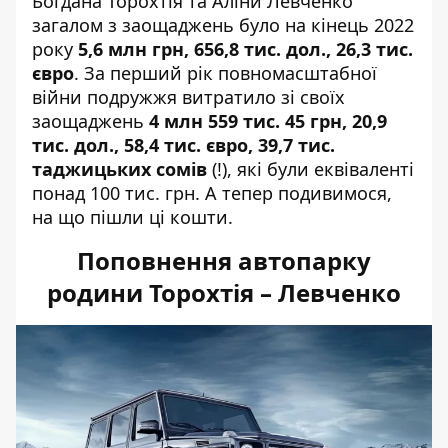
Богдана Торохтія та Аліни Левченко
загалом з заощаджень було на кінець 2022
року
5,6 млн грн, 656,8 тис. дол., 26,3 тис.
євро
. За перший рік повномасштабної
війни подружжя витратило зі своїх
заощаджень
4 млн 559 тис. 45 грн, 20,9
тис. дол., 58,4 тис. євро, 39,7 тис.
таджицьких сомів
(!), які були еквіваленті
понад 100 тис. грн. А тепер подивимося,
на що пішли ці кошти.
Поповнення автопарку
родини Торохтія – Левченко