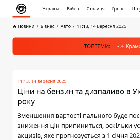
Україна
Війна
Столиця
Гроші
Шоу
Новини
Бізнес
Авто
11:13, 14 Вересня 2025
ТОПТЕМИ:
⚠️ Крам
11:13, 14 вересня 2025
Ціни на бензин та дизпаливо в У
року
Зменшення вартості пального буде пост
зниження цін припиниться, оскільки ус
акцизів, яке прогнозується з 1 січня 20