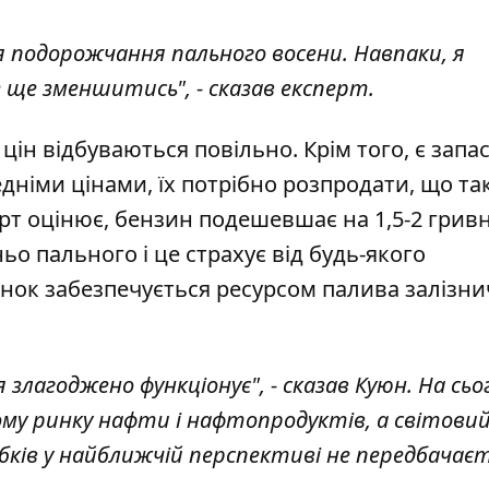
ля подорожчання пального восени. Навпаки, я
ще зменшитись", - сказав експерт.
цін відбуваються повільно. Крім того, є запа
едніми цінами, їх потрібно розпродати, що та
рт оцінює, бензин подешевшає на 1,5-2 гривн
ьо пального і це страхує від будь-якого
нок забезпечується ресурсом палива залізн
лагоджено функціонує", - сказав Куюн. На сьо
ому ринку нафти і нафтопродуктів, а світови
ибків у найближчій перспективі не передбачаєт