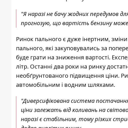
"Я наразі не бачу жодних передумов д
прогнозую, що вартість бензину може 
Ринок пального є дуже інертним, зміни 
пального, які закуповувались за попер
буде грати на зниження вартості. Експе
літр. Останні два роки на ринку достатн
необґрунтованого підвищення ціни. Ри
автомобільним і водним шляхами.
"Диверсифікована система постачання з
ціни залежать від коливань на світов
наразі є стабільним, тому різких стр