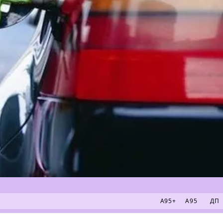
А95+
А95
ДП