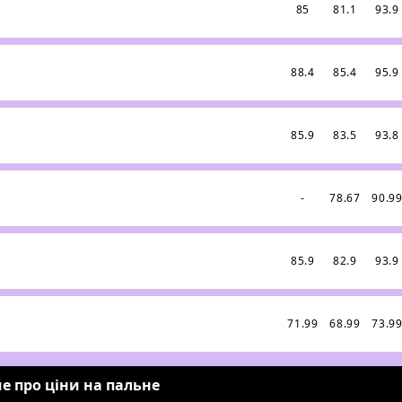
85
81.1
93.9
88.4
85.4
95.9
85.9
83.5
93.8
-
78.67
90.9
85.9
82.9
93.9
71.99
68.99
73.9
е про ціни на пальне