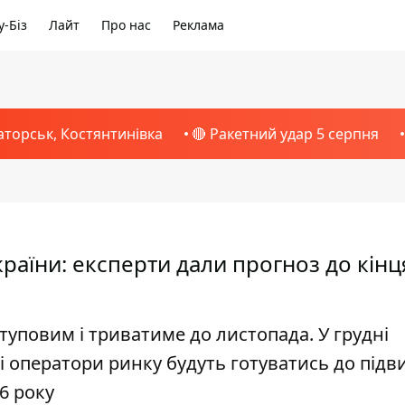
-Біз
Лайт
Про нас
Реклама
аторськ, Костянтинівка
🔴 Ракетний удар 5 серпня
країни: експерти дали прогноз до кінц
уповим і триватиме до листопада. У грудні
і оператори ринку будуть готуватись до під
26 року