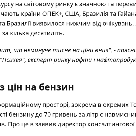
есурсу на світовому ринку є значною та перев
ачають країни OПЕК+, США, Бразилія та Гайан
 та Бразилії виявилося нижчим від очікувань,
за кілька десятиліть.
пит, що неминуче тисне на ціни вниз", - поясн
"Психея", експерт ринку нафти і нафтопроду
з цін на бензин
формаційному просторі, зокрема в окремих Te
ті бензину до 70 гривень за літр є навмисни
в. Про це в заявив директор консалтингової