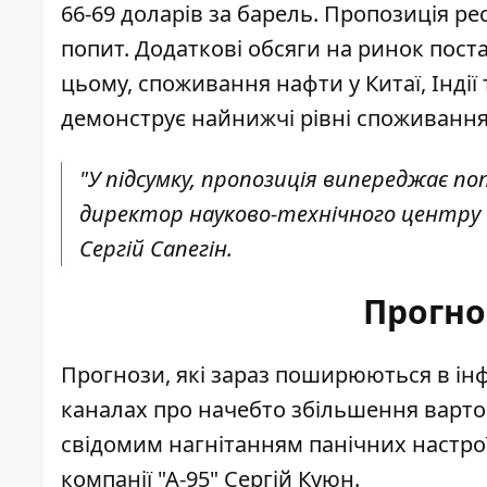
66-69 доларів за барель. Пропозиція р
попит. Додаткові обсяги на ринок пост
цьому, споживання нафти у Китаї, Індії
демонструє найнижчі рівні споживання 
"У підсумку, пропозиція випереджає по
директор науково-технічного центру 
Сергій Сапегін.
Прогно
Прогнози, які зараз поширюються в ін
каналах про начебто збільшення вартос
свідомим нагнітанням панічних настрої
компанії "А-95" Сергій Куюн.