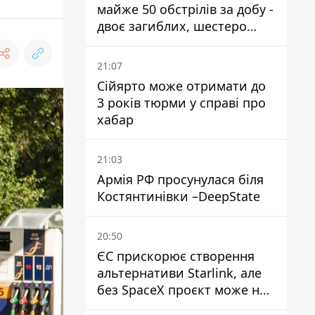
майже 50 обстрілів за добу -
двоє загиблих, шестеро
постраждалих
21:07
Сійярто може отримати до
3 років тюрми у справі про
хабар
21:03
Армія РФ просунулася біля
Костянтинівки –DeepState
20:50
ЄС прискорює створення
альтернативи Starlink, але
без SpaceX проєкт може не
обійтися