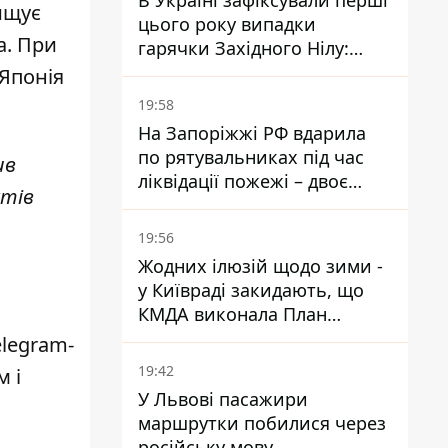
В Україні зафіксували перші
ищує
цього року випадки
а. При
гарячки Західного Нілу:
двоє людей заразилися
 Японія
після укусів комарів
19:58
На Запоріжжі РФ вдарила
по рятувальниках під час
ив
ліквідації пожежі – двоє
ктів
поранених
19:56
Жодних ілюзій щодо зими -
у Київраді закидають, що
КМДА виконала План
стійкості на 20%
legram-
19:42
м і
У Львові пасажири
маршрутки побилися через
російську мову