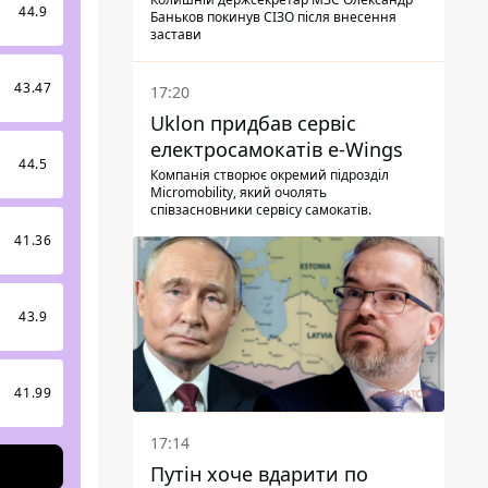
44.9
Баньков покинув СІЗО після внесення
застави
43.47
17:20
Uklon придбав сервіс
електросамокатів e-Wings
44.5
Компанія створює окремий підрозділ
Micromobility, який очолять
співзасновники сервісу самокатів.
9
41.36
43.9
9
41.99
17:14
Путін хоче вдарити по