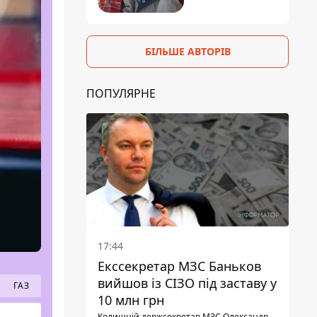
БІЛЬШЕ АВТОРІВ
ПОПУЛЯРНЕ
17:44
Екссекретар МЗС Баньков
вийшов із СІЗО під заставу у
ГАЗ
10 млн грн
Колишній держсекретар МЗС Олександр