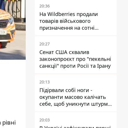
20:36
На Wildberries продали
товарів військового
призначення на сотні
мільйонів, але удари ЗСУ
змінили ситуацію
20:27
Сенат США схвалив
законопроєкт про "пекельні
санкції" проти Росії та Ірану
20:13
Підірвали собі ноги -
окупанти масово калічать
себе, щоб уникнути штурмів
- ГУР
20:03
 рівні